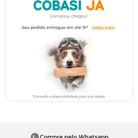
Só aqui na Cobasi você garante o
Shampoo e Condicionador 3
em 1 Citronela Neutrodor Petmais com preço
especial.
Apresentação
Frasco com 700ml
Compre agora mesmo pelo nosso site, app ou em uma de nossas
lojas.
Amida 80, diestearato de
Modo de uso
polietilenoglicol 6000, coco
amido propil betaína, citrato
de hidrogênio,
Molhe seu animal. Com os pelos ainda úmidos aplique o shampoo,
Composição
massageando toda pelagem até que se forme uma camada de
methilparabeno, essência,
espuma por completo. Deixe agir por alguns minutos e enxágue
lauril éter sulfato de sódio,
por completo.
extrato glicólico de própolis e
veículo q.s.p
Composição Básica
Cada 100g contém: amida 80 2g, diestearato de polietilenoglicol
6000 0,2g, coco amido propil betaína 0,15g, citrato de hidrogênio
0,06g, methilparabeno 0,2g, essência 0,35g, lauril éter sulfato de
sódio 12g, extrato glicólico de própolis 0,35g e veículo q.s.p 100g.
Compre pelo Whatsapp