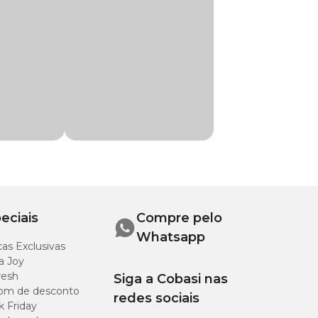
chego na Cobasi,
icol, Fragrância,
propil Betaína, Glicerina, 1,2-
todo o corpo.
eciais
Compre pelo
Whatsapp
as Exclusivas
a Joy
resh
Siga a Cobasi nas
om de desconto
redes sociais
k Friday