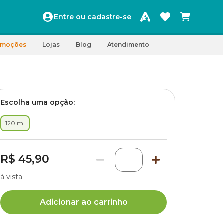
Entre ou cadastre-se
omoções
Lojas
Blog
Atendimento
Escolha uma opção:
120 ml
R$ 45,90
1
à vista
Adicionar ao carrinho