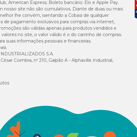
lub, American Express; Boleto bancário; Elo e Apple Pay.
m nosso site não são cumulativos. Diante de duas ou mais
melhor lhe convém, isentando a Cobasi de qualquer
es de pagamento exclusivos para compras via internet,
e promoções são válidas apenas para produtos vendidos e
alores no site, o valor válido é o do carrinho de compras.
suas informações pessoais e financeiras.
asi.
NDUSTRIALIZADOS S.A.
sar Coimbra, nº 210, Galpão A - Alphaville Industrial,
utos