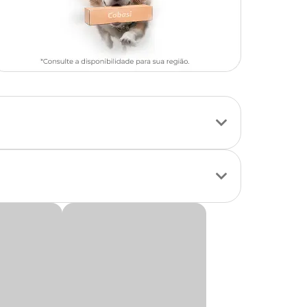
s a partir de 1 mês
sível dos filhotes