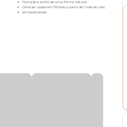
Nutrição e brilho de uma forma natural;
Deve ser usado em filhotes a partir de 1 mês de vida;
pH balanceado.