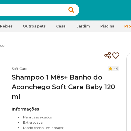
Peixes
Outros pets
Casa
Jardim
Piscina
Pr
oo
Soft Care
4.9
Shampoo 1 Mês+ Banho do
Aconchego Soft Care Baby 120
ml
Informações
Para cães e gatos;
Extra suave;
Macio como um abraço;