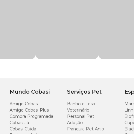
 saudáveis. Encontre o
Shampoo para Filhotes Soft Care Banho do Acon
. Aproveite!
ização da pele e da pelagem
co, Cetil Betaína, Lauramidopropil Betaína, Glicerina, 1,2-Hexanediol/Caprililgl
e Metilo Sódico/2-Sulfolaurato Dissódico, Cetil Betaína, Lauramido
anho do Aconchego, massageando bem até formar uma espuma uniforme por 
col, Fragrância, Leite de Cereais e Poliquatérnio-10
médico-veterinário.
Mundo Cobasi
Serviços Pet
Esp
Amigo Cobasi
Banho e Tosa
Marc
Amigo Cobasi Plus
Veterinário
Linh
Compra Programada
Personal Pet
Biof
Cobasi Já
Adoção
Cup
o
Cobasi Cuida
Franquia Pet Anjo
Blac