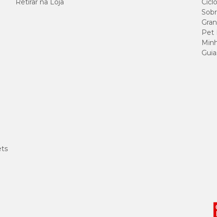
Retirar na Loja
Cicl
Sobr
Gran
Pet
Minh
Guia
ets