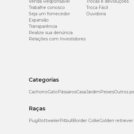
Venda Responsável
Trocas e devoluções
Trabalhe conosco
Troca Fácil
Seja um fornecedor
Ouvidoria
Expansão
Transparência
Realize sua denúncia
Relações com Investidores
Categorias
Cachorro
Gato
Pássaros
Casa
Jardim
Peixes
Outros p
Raças
Pug
Rottweiler
Pitbull
Border Collie
Golden retriever