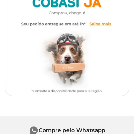
O produto deve ser usado uma vez por semana.
Apresentação
Frasco com 700ml
Na Cobasi, você encontra o Shampoo 2 em 1 Filhotes Pet Clean
com
preço
especial e excelentes ofertas.
Lauril, Betaína, Extrato Natural,
Composição
Veículo e Fragrância Frutal
Compre pelo Whatsapp