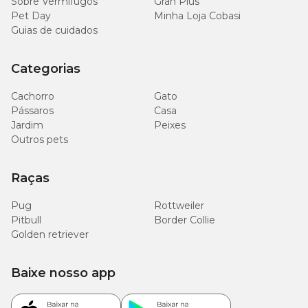
Sobre Vermífugos
Gran Plus
Pet Day
Minha Loja Cobasi
Guias de cuidados
Categorias
Cachorro
Gato
Pássaros
Casa
Jardim
Peixes
Outros pets
Raças
Pug
Rottweiler
Pitbull
Border Collie
Golden retriever
Baixe nosso app