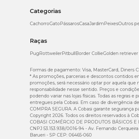
Categorias
Cachorro
Gato
Pássaros
Casa
Jardim
Peixes
Outros p
Raças
Pug
Rottweiler
Pitbull
Border Collie
Golden retriever
Formas de pagamento:
Visa, MasterCard, Diners C
* As promoções, parcerias e descontos contidos e
promoções, será necessário optar por aquela que 
responsabilidade nesse sentido. Preços e condiçõ
podendo variar nas lojas físicas. Todas as regras 
entregues pela Cobasi. Em caso de divergência de v
COMPRA SEGURA. A Cobasi garante segurança para 
Copyright 2026. Todos os direitos reservados à Cob
COBASI COMÉRCIO DE PRODUTOS BÁSICOS E I
CNPJ 53.153.938/0016-94 - Av. Fernando Cerqueira Cé
Barueri - SP CEP: 06465-060