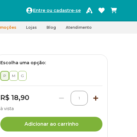
Entre ou cadastre-se
omoções
Lojas
Blog
Atendimento
Escolha uma opção:
P
M
G
R$ 18,90
1
à vista
Adicionar ao carrinho