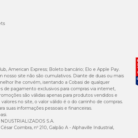
ets
lub, American Express; Boleto bancário; Elo e Apple Pay.
m nosso site não são cumulativos. Diante de duas ou mais
melhor lhe convém, isentando a Cobasi de qualquer
es de pagamento exclusivos para compras via internet,
e promoções são válidas apenas para produtos vendidos e
alores no site, o valor válido é o do carrinho de compras.
suas informações pessoais e financeiras.
asi.
NDUSTRIALIZADOS S.A.
sar Coimbra, nº 210, Galpão A - Alphaville Industrial,