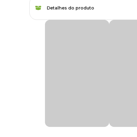
Marca
Animalissimo
Detalhes do produto
Gênero
Unissex
Seringa de Alimentar Pássaros Animalíssimo
Seringa para ajudar na alimentação e medicação dos pássaro
Seringa tem 3 tamanhos diferentes, veja qual o tamanho 
Tamanho
Pequeno = 5ml.
Médio = 10ml.
Grande = 30ml.
Encontre a maior variedade de Acessórios para Aves com 