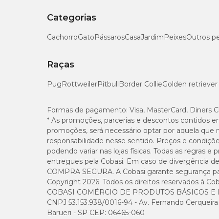
Categorias
Cachorro
Gato
Pássaros
Casa
Jardim
Peixes
Outros p
Raças
Pug
Rottweiler
Pitbull
Border Collie
Golden retriever
Formas de pagamento:
Visa, MasterCard, Diners C
* As promoções, parcerias e descontos contidos e
promoções, será necessário optar por aquela que 
responsabilidade nesse sentido. Preços e condiçõ
podendo variar nas lojas físicas. Todas as regras 
entregues pela Cobasi. Em caso de divergência de v
COMPRA SEGURA. A Cobasi garante segurança para 
Copyright 2026. Todos os direitos reservados à Cob
COBASI COMÉRCIO DE PRODUTOS BÁSICOS E I
CNPJ 53.153.938/0016-94 - Av. Fernando Cerqueira Cé
Barueri - SP CEP: 06465-060