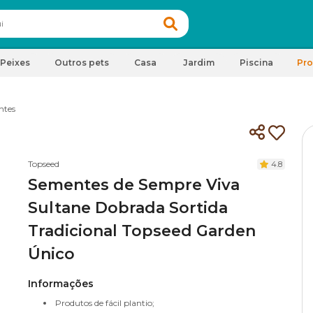
Peixes
Outros pets
Casa
Jardim
Piscina
Pr
ntes
Topseed
4.8
Sementes de Sempre Viva
Sultane Dobrada Sortida
Tradicional Topseed Garden
Único
Informações
Produtos de fácil plantio;