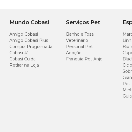
Mundo Cobasi
Serviços Pet
Esp
Amigo Cobasi
Banho e Tosa
Marc
Amigo Cobasi Plus
Veterinário
Linh
Compra Programada
Personal Pet
Biof
Cobasi Já
Adoção
Cup
o
Cobasi Cuida
Franquia Pet Anjo
Blac
Retirar na Loja
Cicl
Sobr
Gran
Pet
Minh
Guia