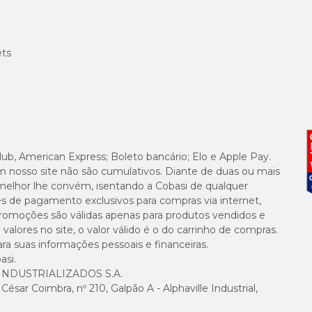
ets
lub, American Express; Boleto bancário; Elo e Apple Pay.
m nosso site não são cumulativos. Diante de duas ou mais
melhor lhe convém, isentando a Cobasi de qualquer
es de pagamento exclusivos para compras via internet,
e promoções são válidas apenas para produtos vendidos e
alores no site, o valor válido é o do carrinho de compras.
suas informações pessoais e financeiras.
asi.
NDUSTRIALIZADOS S.A.
sar Coimbra, nº 210, Galpão A - Alphaville Industrial,