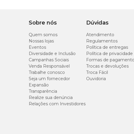
Informações Gerais
Sobre nós
Dúvidas
Profundidade:
0,5 cm
Sementeira:
3 cm entre sementes
Quem somos
Transplantio:
25 a 30 dias após a germinação
Atendimento
Espaçamento:
35 cm x 35 cm
Nossas lojas
Regulamentos
Altura:
1,0 – 1,2 m
Eventos
Política de entregas
Germinação:
4 a 14 dias
Diversidade e Inclusão
Política de privacidade
Sementes por grama:
1.300 a 1.500
Campanhas Sociais
Formas de pagament
Ano todo
Venda Responsável
Trocas e devoluções
Trabalhe conosco
Troca Fácil
Seja um fornecedor
Ouvidoria
Expansão
Transparência
Realize sua denúncia
Relações com Investidores