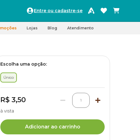
Entre ou cadastre-se
omoções
Lojas
Blog
Atendimento
Escolha uma opção:
Único
R$ 3,50
1
à vista
Adicionar ao carrinho