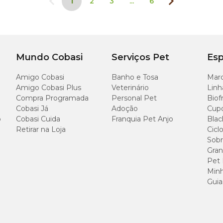
1
2
3
...
6
Mundo Cobasi
Serviços Pet
Esp
Amigo Cobasi
Banho e Tosa
Marc
Amigo Cobasi Plus
Veterinário
Linh
Compra Programada
Personal Pet
Biof
Cobasi Já
Adoção
Cup
o
Cobasi Cuida
Franquia Pet Anjo
Blac
Retirar na Loja
Cicl
Sobr
Gran
Pet
Minh
Guia