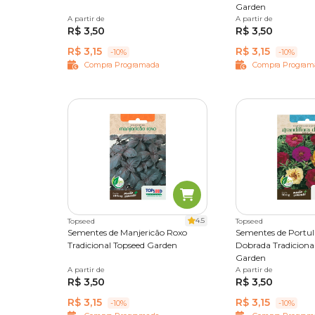
Garden
A partir de
Único
A partir de
Único
R$ 3,50
R$ 3,50
R$ 3,15
R$ 3,15
-10%
-10%
Compra Programada
Compra Program
4.5
Topseed
Topseed
Sementes de Manjericão Roxo
Sementes de Portul
Tradicional Topseed Garden
Dobrada Tradiciona
Garden
A partir de
Único
A partir de
Único
R$ 3,50
R$ 3,50
R$ 3,15
R$ 3,15
-10%
-10%