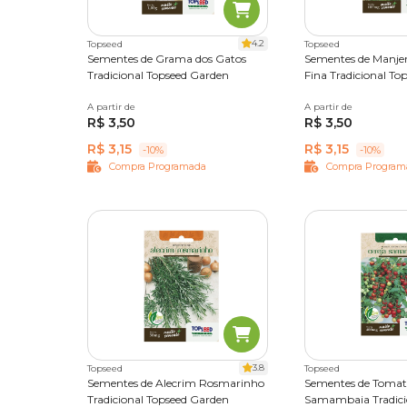
4.2
Topseed
Topseed
Sementes de Grama dos Gatos
Sementes de Manjer
Tradicional Topseed Garden
Fina Tradicional To
A partir de
Único
A partir de
Único
R$ 3,50
R$ 3,50
R$ 3,15
R$ 3,15
-10%
-10%
Compra Programada
Compra Program
3.8
Topseed
Topseed
Sementes de Alecrim Rosmarinho
Sementes de Tomat
Tradicional Topseed Garden
Samambaia Tradici