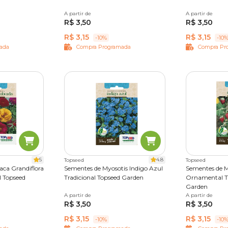
A partir de
Único
A partir de
Único
R$ 3,50
R$ 3,50
R$ 3,15
R$ 3,15
-10%
-10
ada
Compra Programada
Compra Pr
5
4.8
Topseed
Topseed
aca Grandiflora
Sementes de Myosotis Indigo Azul
Sementes de 
l Topseed
Tradicional Topseed Garden
Ornamental Tr
Garden
A partir de
Único
A partir de
Único
R$ 3,50
R$ 3,50
R$ 3,15
R$ 3,15
-10%
-10