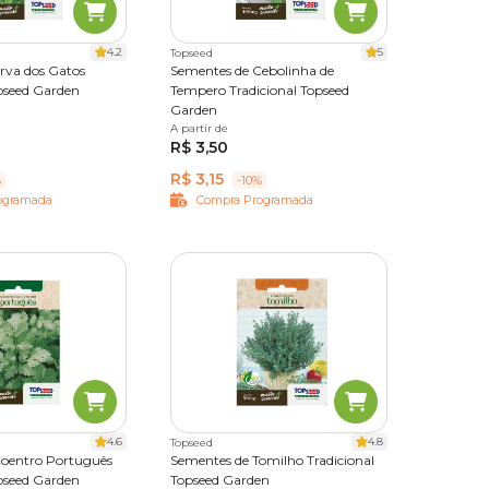
4.2
5
Topseed
rva dos Gatos
Sementes de Cebolinha de
opseed Garden
Tempero Tradicional Topseed
Garden
A partir de
Único
R$ 3,50
R$ 3,15
%
-10%
ogramada
Compra Programada
4.6
4.8
Topseed
Coentro Português
Sementes de Tomilho Tradicional
opseed Garden
Topseed Garden