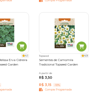
ogramada
Compra Programada
4.1
4.9
Topseed
líssa Erva Cídreira
Sementes de Camomila
opseed Garden
Tradicional Topseed Garden
A partir de
Único
R$ 3,50
R$ 3,15
%
-10%
ogramada
Compra Programada