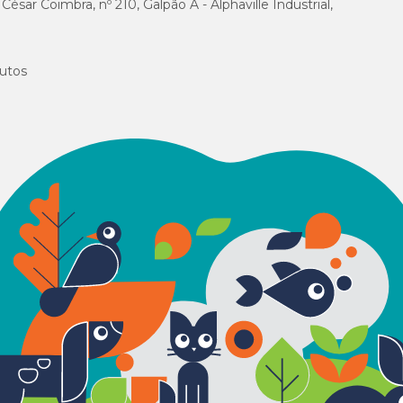
sar Coimbra, nº 210, Galpão A - Alphaville Industrial,
utos