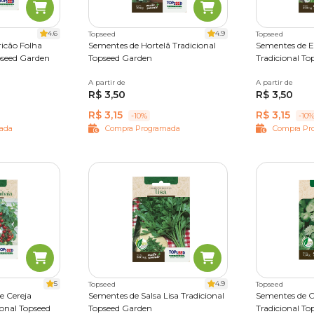
4.6
4.9
Topseed
Topseed
icão Folha
Sementes de Hortelã Tradicional
Sementes de E
pseed Garden
Topseed Garden
Tradicional T
A partir de
Único
A partir de
Único
R$ 3,50
R$ 3,50
R$ 3,15
R$ 3,15
-10%
-10
ada
Compra Programada
Compra Pr
5
4.9
Topseed
Topseed
e Cereja
Sementes de Salsa Lisa Tradicional
Sementes de 
onal Topseed
Topseed Garden
Tradicional T