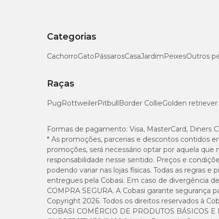
Categorias
Cachorro
Gato
Pássaros
Casa
Jardim
Peixes
Outros p
Raças
Pug
Rottweiler
Pitbull
Border Collie
Golden retriever
Formas de pagamento:
Visa, MasterCard, Diners C
* As promoções, parcerias e descontos contidos e
promoções, será necessário optar por aquela que 
responsabilidade nesse sentido. Preços e condiçõ
podendo variar nas lojas físicas. Todas as regras 
entregues pela Cobasi. Em caso de divergência de v
COMPRA SEGURA. A Cobasi garante segurança para 
Copyright 2026. Todos os direitos reservados à Cob
COBASI COMÉRCIO DE PRODUTOS BÁSICOS E I