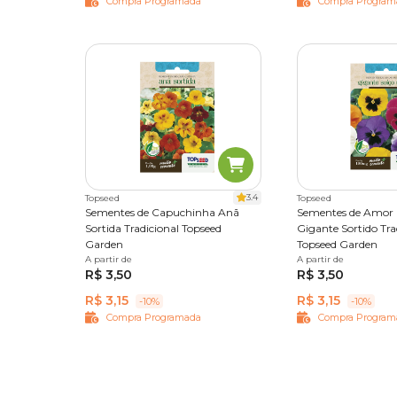
Compra Programada
Compra Program
3.4
Topseed
Topseed
Sementes de Capuchinha Anã
Sementes de Amor 
Sortida Tradicional Topseed
Gigante Sortido Tra
Garden
Topseed Garden
A partir de
Único
A partir de
Único
R$ 3,50
R$ 3,50
R$ 3,15
R$ 3,15
-10%
-10%
Compra Programada
Compra Program