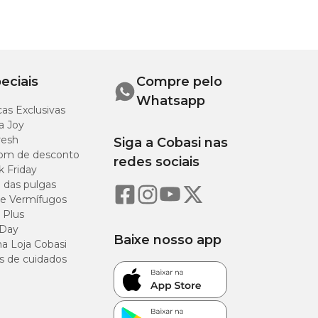
eciais
Compre pelo
Whatsapp
as Exclusivas
a Joy
resh
Siga a Cobasi nas
om de desconto
redes sociais
k Friday
o das pulgas
e Vermífugos
 Plus
 Day
Baixe nosso app
a Loja Cobasi
s de cuidados