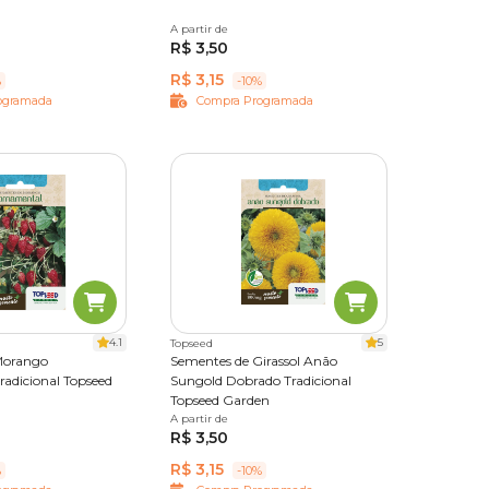
A partir de
Único
R$ 3,50
R$ 3,15
%
-10%
ogramada
Compra Programada
4.1
5
Topseed
Morango
Sementes de Girassol Anão
adicional Topseed
Sungold Dobrado Tradicional
Topseed Garden
A partir de
Único
R$ 3,50
R$ 3,15
%
-10%