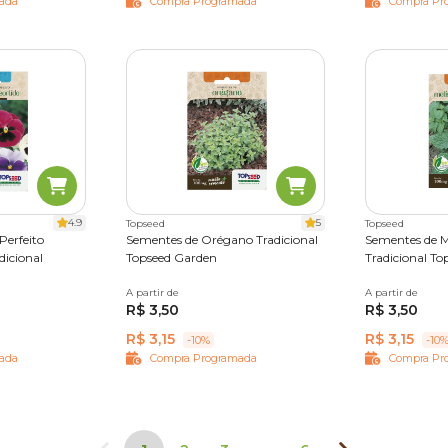
ada
Compra Programada
Compra Pr
4.9
5
Topseed
Topseed
Perfeito
Sementes de Orégano Tradicional
Sementes de Me
dicional
Topseed Garden
Tradicional T
A partir de
Único
A partir de
Único
R$ 3,50
R$ 3,50
R$ 3,15
R$ 3,15
-10%
-10
ada
Compra Programada
Compra Pr