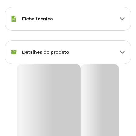
Ficha técnica
Marca
Topseed
Detalhes do produto
Gênero
Unissex
Sementes de Morango Ornamental Tradicional
Topseed Garden
A
Semente de Morango Ornamental Topseed Garden
é um
produto especialmente desenvolvido para jardinagem, hobby e
lazer.
As sementes são cuidadosamente selecionadas, levando em conta
as diversas condições climáticas do Brasil, garantindo assim
excelentes resultados.
Fácil de propagar. Frutas comestíveis, pequenas e carnudas, com