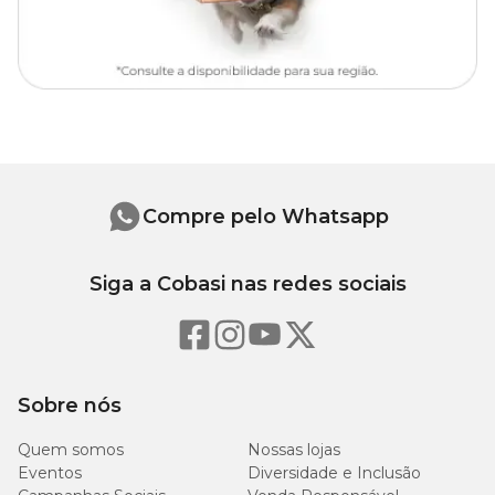
Sementeira:
3 cm entre sementes
Transplantio:
30 a 45 dias após a germinação
Espaçamento:
40 cm x 35 cm
Altura:
25 – 35 cm
Germinação:
7 a 28 dias
Sementes por grama:
3.500 a 3.800
Ano todo
Compre pelo Whatsapp
Siga a Cobasi nas redes sociais
Sobre nós
Quem somos
Nossas lojas
Eventos
Diversidade e Inclusão