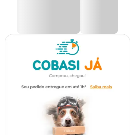
excelente efeito ornamental. Excelente para o cultivo na horta
doméstica até mesmo em jardins.
Encontre a maior variedade de sementes para seu jardim como as
Sementes de Morango Ornamental Tradicional Topseed
Garden com preço
especial aqui na Cobasi. Compre pelo site,
app ou em uma de nossas lojas.
Modo de Usar
Revolva o solo no mínimo 20 cm de profundidade até que fique
solto, sem a presença de torrões. Para melhorar o solo, adicione
esterco e/ou húmus na proporção de 10%. Misture adubo
balanceado NPK considerando 300g para cada 10m² de canteiro.
Para plantio em vasos, use substrato e adicione 5g de adubo por
litro de vaso. Coloque as sementes conforme instruções da
embalagem. Após o plantio, manter o solo e/ou substrato úmido,
sem encharcar, para obter melhores resultados.
Informações Gerais
Profundidade:
0,5 cm