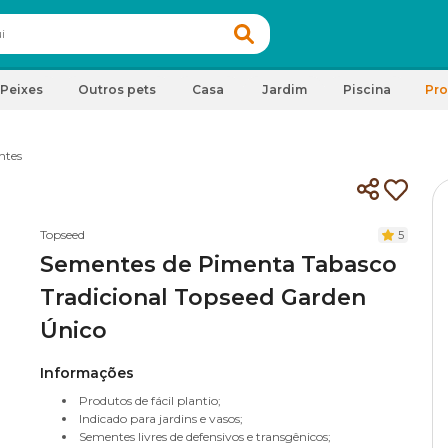
Peixes
Outros pets
Casa
Jardim
Piscina
Pr
ntes
Topseed
5
Sementes de Pimenta Tabasco
Tradicional Topseed Garden
Único
Informações
Produtos de fácil plantio;
Indicado para jardins e vasos;
Sementes livres de defensivos e transgênicos;