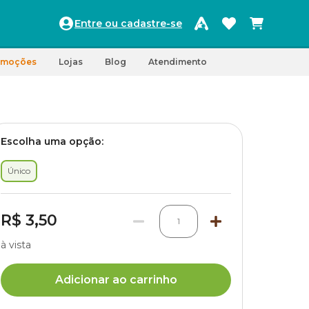
Entre ou cadastre-se
omoções
Lojas
Blog
Atendimento
Escolha uma opção:
Único
R$ 3,50
1
à vista
Adicionar ao carrinho