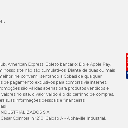
ets
lub, American Express; Boleto bancário; Elo e Apple Pay.
m nosso site não são cumulativos. Diante de duas ou mais
melhor lhe convém, isentando a Cobasi de qualquer
es de pagamento exclusivos para compras via internet,
e promoções são válidas apenas para produtos vendidos e
alores no site, o valor válido é o do carrinho de compras.
suas informações pessoais e financeiras.
asi.
NDUSTRIALIZADOS S.A.
sar Coimbra, nº 210, Galpão A - Alphaville Industrial,