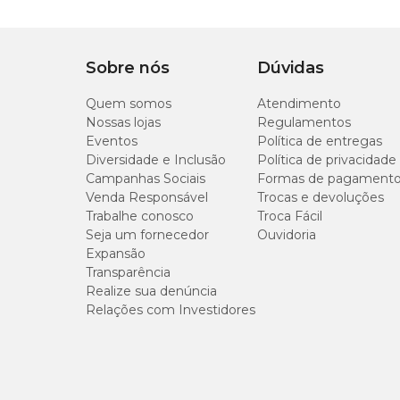
Informações Gerais
Sobre nós
Dúvidas
Profundidade:
1 cm
Sementeira:
3 cm entre sementes
Quem somos
Transplantio:
25 a 30 dias após a germinação
Atendimento
Espaçamento:
120 cm x 50 cm
Nossas lojas
Regulamentos
Altura:
80 – 100 cm
Eventos
Política de entregas
Germinação:
7 a 14 dias
Diversidade e Inclusão
Política de privacidade
Colheita:
70 – 90 dias após a semeadura
Campanhas Sociais
Formas de pagament
Sementes por grama:
250 a 300
Venda Responsável
Trocas e devoluções
Clima quente
Trabalhe conosco
Troca Fácil
Seja um fornecedor
Ouvidoria
Expansão
Transparência
Realize sua denúncia
Relações com Investidores