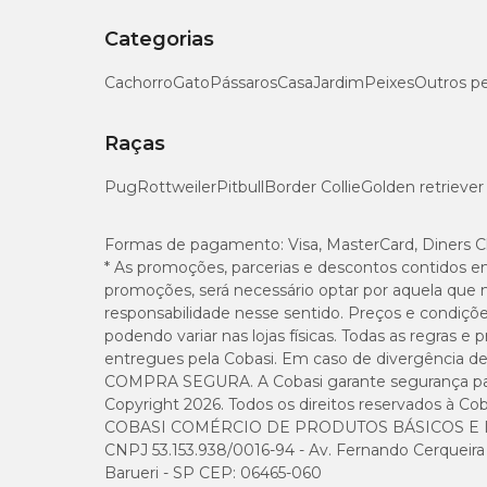
Categorias
Cachorro
Gato
Pássaros
Casa
Jardim
Peixes
Outros p
Raças
Pug
Rottweiler
Pitbull
Border Collie
Golden retriever
Formas de pagamento:
Visa, MasterCard, Diners C
* As promoções, parcerias e descontos contidos e
promoções, será necessário optar por aquela que 
responsabilidade nesse sentido. Preços e condiçõ
podendo variar nas lojas físicas. Todas as regras 
entregues pela Cobasi. Em caso de divergência de v
COMPRA SEGURA. A Cobasi garante segurança para 
Copyright 2026. Todos os direitos reservados à Cob
COBASI COMÉRCIO DE PRODUTOS BÁSICOS E I
CNPJ 53.153.938/0016-94 - Av. Fernando Cerqueira Cé
Barueri - SP CEP: 06465-060