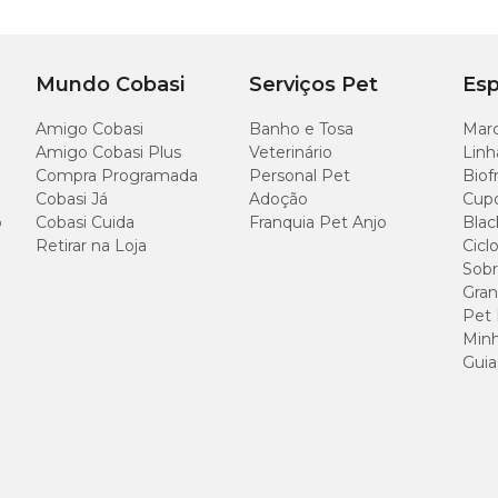
Mundo Cobasi
Serviços Pet
Esp
Amigo Cobasi
Banho e Tosa
Marc
Amigo Cobasi Plus
Veterinário
Linh
Compra Programada
Personal Pet
Biof
Cobasi Já
Adoção
Cup
o
Cobasi Cuida
Franquia Pet Anjo
Blac
Retirar na Loja
Cicl
Sobr
Gran
Pet
Minh
Guia