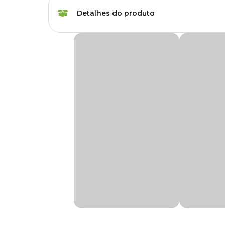
Marca
Topseed
Detalhes do produto
Gênero
Unissex
Sementes de Pimenta Tabasco Tradicional 
A
Semente de Pimenta Tabasco Topseed Garden
é 
As sementes são cuidadosamente selecionadas, levando em co
Planta alta e ereta. Frutos alongados, com 2,5 x 0,5, de 
apimentados e vinagres.
Na Cobasi você encontra a maior variedade de sementes p
preço
especial. Compre pelo site, app ou em uma de nossa
Modo de Usar
Revolva o solo no mínimo 20 cm de profundidade até que fi
proporção de 10%. Misture adubo balanceado NPK considera
adubo por litro de vaso. Coloque as sementes conforme in
obter melhores resultados.