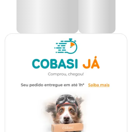
folhas podem ser usadas como chás ou aromatizantes na
culinária.
Na Cobasi você encontra a maior variedade de sementes para seu
jardim como as
Sementes de Melissa Erva Cidreira
Tradicional Topseed Garden com preço
especial. Compre
pelo site, app ou em uma de nossas lojas.
Modo de Usar
Revolva o solo no mínimo 20 cm de profundidade até que fique
solto, sem a presença de torrões. Para melhorar o solo, adicione
esterco e/ou húmus na proporção de 10%. Misture adubo
balanceado NPK considerando 300g para cada 10m² de canteiro.
Para plantio em vasos, use substrato e adicione 5g de adubo por
litro de vaso. Coloque as sementes conforme instruções da
embalagem. Após o plantio, manter o solo e/ou substrato úmido,
sem encharcar, para obter melhores resultados.
Informações Gerais
Profundidade:
0,5 cm