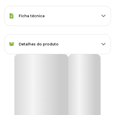
Ficha técnica
Marca
Topseed
Detalhes do produto
Gênero
Unissex
Sementes de Melissa Erva Cidreira Tradicional
Topseed Garden
A
Semente de Melissa Erva Cidreira Topseed Garden
é um
produto especialmente desenvolvido para jardinagem, hobby e
lazer.
As sementes são cuidadosamente selecionadas, levando em conta
as diversas condições climáticas do Brasil, garantindo assim
excelentes resultados.
Erva perene da família da hortelã com um leve aroma a limão. As