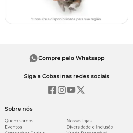
Sementeira:
3 cm entre sementes
Transplantio:
25 a 30 dias após a germinação
Espaçamento:
30 cm x 30 cm
Altura:
30 – 50 cm
Germinação:
4 a 21 dias
Sementes por grama:
1.600 a 1.700
Ano todo
Compre pelo Whatsapp
Siga a Cobasi nas redes sociais
Sobre nós
Quem somos
Nossas lojas
Eventos
Diversidade e Inclusão