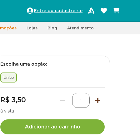
Entre ou cadastre-se
omoções
Lojas
Blog
Atendimento
Escolha uma opção:
Único
R$ 3,50
1
à vista
Adicionar ao carrinho