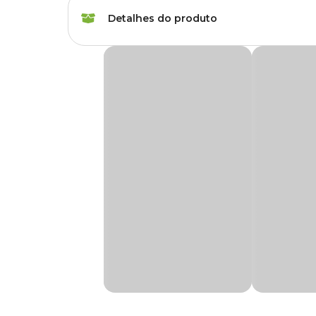
Marca
Topseed
Detalhes do produto
Gênero
Unissex
Sementes de Erva dos Gatos Tradicional To
A
Semente de Erva dos Gatos Topseed Garden
é um 
As sementes são cuidadosamente selecionadas, levando em co
Planta herbácea de vida curta. É famosa pelos efeitos nos
planta ornamental e pode ser usado como chá.
Na Cobasi você encontra a maior variedade de sementes p
preço
especial. Compre pelo site, app ou em uma de nossa
Modo de Usar
Revolva o solo no mínimo 20 cm de profundidade até que fi
proporção de 10%. Misture adubo balanceado NPK considera
adubo por litro de vaso. Coloque as sementes conforme in
obter melhores resultados.