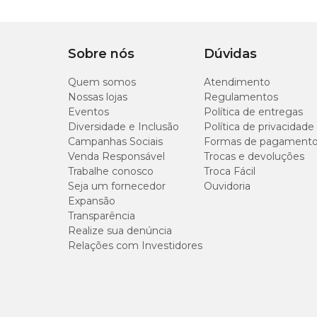
Informações Gerais
Sobre nós
Dúvidas
Profundidade:
0,5 cm
Sementeira:
3 cm entre sementes
Quem somos
Transplantio:
25 a 30 dias após a germinação
Atendimento
Espaçamento:
30 cm x 30 cm
Nossas lojas
Regulamentos
Altura:
40 – 60 cm
Eventos
Política de entregas
Germinação:
7 a 28 dias
Diversidade e Inclusão
Política de privacidade
Sementes por grama:
1.900 a 2.000
Campanhas Sociais
Formas de pagament
Ano todo
Venda Responsável
Trocas e devoluções
Trabalhe conosco
Troca Fácil
Seja um fornecedor
Ouvidoria
Expansão
Transparência
Realize sua denúncia
Relações com Investidores