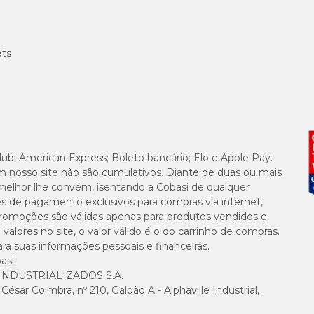
ets
lub, American Express; Boleto bancário; Elo e Apple Pay.
m nosso site não são cumulativos. Diante de duas ou mais
melhor lhe convém, isentando a Cobasi de qualquer
es de pagamento exclusivos para compras via internet,
e promoções são válidas apenas para produtos vendidos e
alores no site, o valor válido é o do carrinho de compras.
suas informações pessoais e financeiras.
asi.
NDUSTRIALIZADOS S.A.
sar Coimbra, nº 210, Galpão A - Alphaville Industrial,