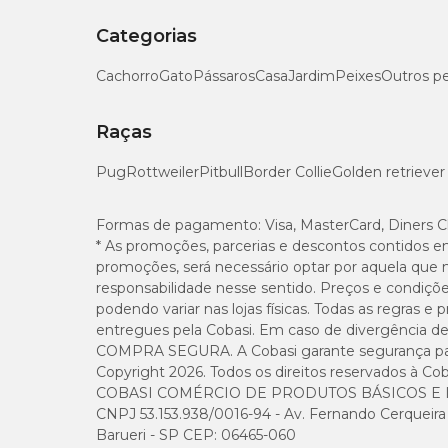
Categorias
Cachorro
Gato
Pássaros
Casa
Jardim
Peixes
Outros p
Raças
Pug
Rottweiler
Pitbull
Border Collie
Golden retriever
Formas de pagamento:
Visa, MasterCard, Diners C
* As promoções, parcerias e descontos contidos e
promoções, será necessário optar por aquela que 
responsabilidade nesse sentido. Preços e condiçõ
podendo variar nas lojas físicas. Todas as regras 
entregues pela Cobasi. Em caso de divergência de v
COMPRA SEGURA. A Cobasi garante segurança para 
Copyright 2026. Todos os direitos reservados à Cob
COBASI COMÉRCIO DE PRODUTOS BÁSICOS E I
CNPJ 53.153.938/0016-94 - Av. Fernando Cerqueira Cé
Barueri - SP CEP: 06465-060