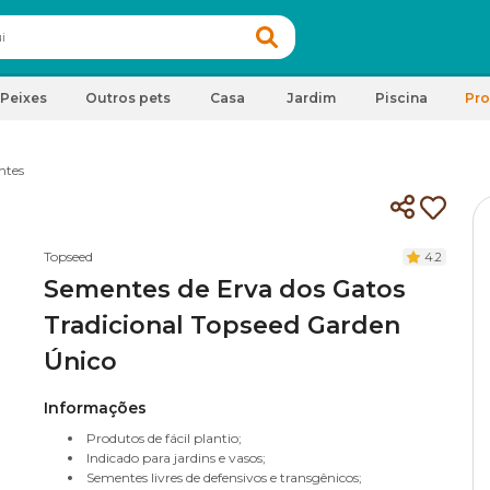
Peixes
Outros pets
Casa
Jardim
Piscina
Pr
ntes
Topseed
4.2
Sementes de Erva dos Gatos
Tradicional Topseed Garden
Único
Informações
Produtos de fácil plantio;
Indicado para jardins e vasos;
Sementes livres de defensivos e transgênicos;