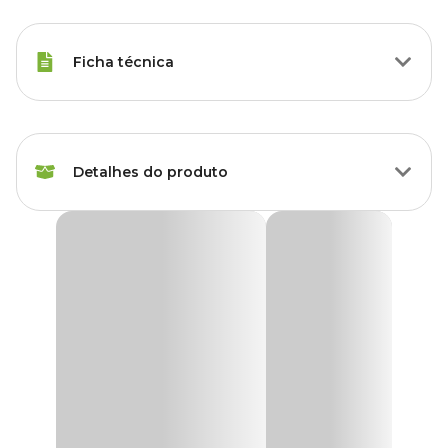
Ficha técnica
Marca
Topseed
Detalhes do produto
Gênero
Unissex
Sementes de Dahlia Coltness Sortida Tradicional
Topseed Garden
A
Semente de Dahlia Coltness Sortida Topseed Garden
é
um produto especialmente desenvolvido para jardinagem, hobby
e lazer.
As sementes são cuidadosamente selecionadas, levando em conta
as diversas condições climáticas do Brasil, garantindo assim
excelentes resultados.
Flores grandes, muito usada para corte, cresce bem em jardins e