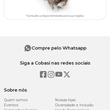
Transplantio:
25 a 30 dias após a germinação
Espaçamento:
30 cm x 30 cm
Altura:
45 – 55 cm
Germinação:
4 a 21 dias
Sementes por grama:
110 a 130
Ano todo
Compre pelo Whatsapp
Siga a Cobasi nas redes sociais
Sobre nós
Quem somos
Nossas lojas
Eventos
Diversidade e Inclusão