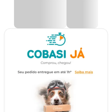
canteiros. Ótimas para bordaduras ou canteiros.
Encontre a maior variedade de sementes para seu jardim como as
Sementes de Dahlia Coltness Sortida Tradicional Topseed
Garden com preço
especial aqui na Cobasi. Compre pelo site,
app ou em uma de nossas lojas.
Modo de Usar
Revolva o solo no mínimo 20 cm de profundidade até que fique
solto, sem a presença de torrões. Para melhorar o solo, adicione
esterco e/ou húmus na proporção de 10%. Misture adubo
balanceado NPK considerando 300g para cada 10m² de canteiro.
Para plantio em vasos, use substrato e adicione 5g de adubo por
litro de vaso. Coloque as sementes conforme instruções da
embalagem. Após o plantio, manter o solo e/ou substrato úmido,
sem encharcar, para obter melhores resultados.
Informações Gerais
Profundidade:
0,7 cm
Sementeira:
3 cm entre sementes