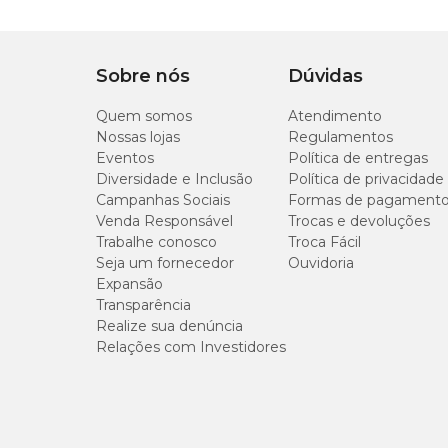
Após o plantio, manter o solo e/ou substrato úmido, sem e
Informações Gerais
Sobre nós
Dúvidas
Profundidade: 0,5 cm;
Quem somos
Sementeira: 3 cm entre sementes;
Atendimento
Transplantio: 25 a 30 dias após a germinação;
Nossas lojas
Regulamentos
Espaçamento: 70 cm x 40 cm;
Eventos
Política de entregas
Altura: 70 – 80 cm;
Diversidade e Inclusão
Política de privacidade
Germinação: de 4 a 14 dias;
Campanhas Sociais
Formas de pagament
Colheita: 100 – 120 dias após a semeadura;
Venda Responsável
Trocas e devoluções
Sementes por gramas: 280 a 320;
Trabalhe conosco
Clima ameno.
Troca Fácil
Seja um fornecedor
Ouvidoria
Expansão
Transparência
Realize sua denúncia
Relações com Investidores