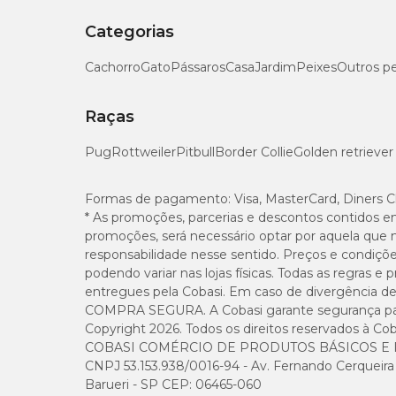
Categorias
Cachorro
Gato
Pássaros
Casa
Jardim
Peixes
Outros p
Raças
Pug
Rottweiler
Pitbull
Border Collie
Golden retriever
Formas de pagamento:
Visa, MasterCard, Diners C
* As promoções, parcerias e descontos contidos e
promoções, será necessário optar por aquela que 
responsabilidade nesse sentido. Preços e condiçõ
podendo variar nas lojas físicas. Todas as regras 
entregues pela Cobasi. Em caso de divergência de v
COMPRA SEGURA. A Cobasi garante segurança para 
Copyright 2026. Todos os direitos reservados à Cob
COBASI COMÉRCIO DE PRODUTOS BÁSICOS E I
CNPJ 53.153.938/0016-94 - Av. Fernando Cerqueira Cé
Barueri - SP CEP: 06465-060