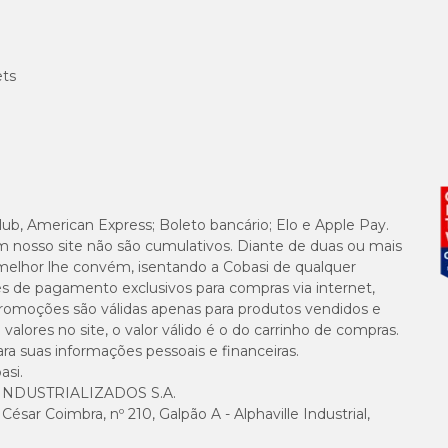
ets
lub, American Express; Boleto bancário; Elo e Apple Pay.
m nosso site não são cumulativos. Diante de duas ou mais
melhor lhe convém, isentando a Cobasi de qualquer
es de pagamento exclusivos para compras via internet,
e promoções são válidas apenas para produtos vendidos e
alores no site, o valor válido é o do carrinho de compras.
suas informações pessoais e financeiras.
asi.
NDUSTRIALIZADOS S.A.
sar Coimbra, nº 210, Galpão A - Alphaville Industrial,