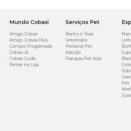
ncharcar, para obter melhores resultados.
Mundo Cobasi
Serviços Pet
Esp
Amigo Cobasi
Banho e Tosa
Marc
Amigo Cobasi Plus
Veterinário
Linh
Compra Programada
Personal Pet
Biof
Cobasi Já
Adoção
Cup
o
Cobasi Cuida
Franquia Pet Anjo
Blac
Retirar na Loja
Cicl
Sobr
Gran
Pet
Minh
Guia