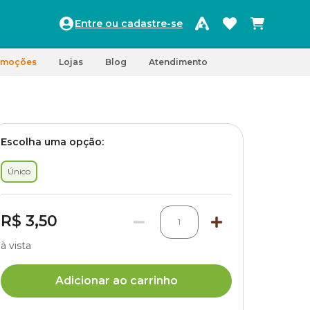
Entre ou cadastre-se
omoções
Lojas
Blog
Atendimento
Escolha uma opção:
Único
R$ 3,50
1
à vista
Adicionar ao carrinho