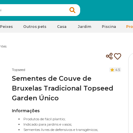
Peixes
Outros pets
Casa
Jardim
Piscina
Pr
ntes
Topseed
4.5
Sementes de Couve de
Bruxelas Tradicional Topseed
Garden Único
Informações
Produtos de fácil plantio;
Indicado para jardins e vasos;
Sementes livres de defensivos e transgênicos;