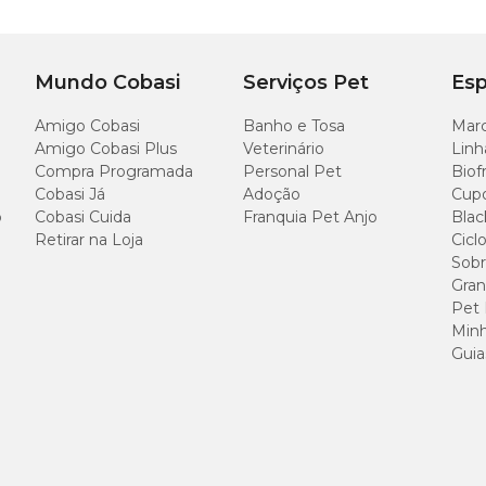
por litro de vaso.
ncharcar, para obter melhores resultados.
Mundo Cobasi
Serviços Pet
Esp
Amigo Cobasi
Banho e Tosa
Marc
Amigo Cobasi Plus
Veterinário
Linh
Compra Programada
Personal Pet
Biof
Cobasi Já
Adoção
Cup
o
Cobasi Cuida
Franquia Pet Anjo
Blac
Retirar na Loja
Cicl
Sobr
Gran
Pet
Minh
Guia