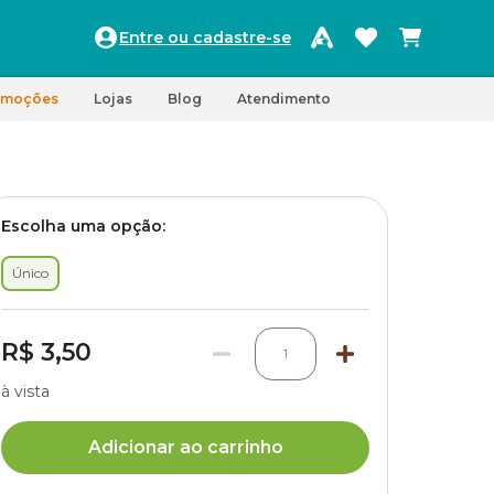
Entre ou cadastre-se
omoções
Lojas
Blog
Atendimento
Escolha uma opção:
Único
R$ 3,50
1
à vista
Adicionar ao carrinho