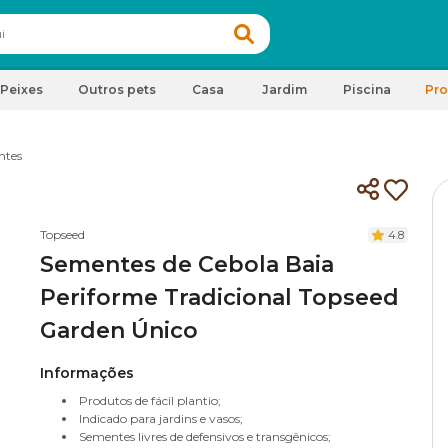
Peixes
Outros pets
Casa
Jardim
Piscina
Pr
ntes
Topseed
4.8
Sementes de Cebola Baia
Periforme Tradicional Topseed
Garden Único
Informações
Produtos de fácil plantio;
Indicado para jardins e vasos;
Sementes livres de defensivos e transgênicos;