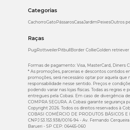
Categorias
Cachorro
Gato
Pássaros
Casa
Jardim
Peixes
Outros p
Raças
Pug
Rottweiler
Pitbull
Border Collie
Golden retriever
Formas de pagamento:
Visa, MasterCard, Diners C
* As promoções, parcerias e descontos contidos e
promoções, será necessário optar por aquela que 
responsabilidade nesse sentido. Preços e condiçõ
podendo variar nas lojas físicas. Todas as regras 
entregues pela Cobasi. Em caso de divergência de v
COMPRA SEGURA. A Cobasi garante segurança para 
Copyright 2026. Todos os direitos reservados à Cob
COBASI COMÉRCIO DE PRODUTOS BÁSICOS E I
CNPJ 53.153.938/0016-94 - Av. Fernando Cerqueira Cé
Barueri - SP CEP: 06465-060