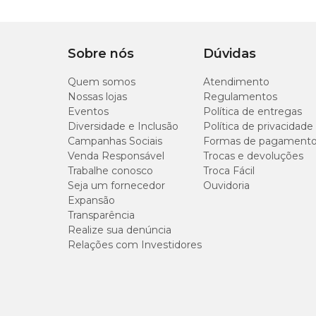
Para plantio de vasos, use substrato e adicione 5g de adubo 
Após o plantio, manter o solo e/ou substrato úmido, sem e
Informações Gerais
Sobre nós
Dúvidas
Quem somos
Profundidade: 1 cm;
Atendimento
Sementeira: 3 cm entre sementes;
Nossas lojas
Regulamentos
Transplantio: 45 a 50 dias após a germinação;
Eventos
Política de entregas
Espaçamento: 25 cm x 10 cm;
Diversidade e Inclusão
Política de privacidade
Altura: 45 – 55 cm;
Campanhas Sociais
Formas de pagament
Germinação: de 7 a 14 dias;
Venda Responsável
Trocas e devoluções
Colheita: 180 – 210 dias após a semeadura;
Trabalhe conosco
Sementes por gramas: 250 a 300;
Troca Fácil
Clima ameno.
Seja um fornecedor
Ouvidoria
Expansão
Transparência
Realize sua denúncia
Relações com Investidores