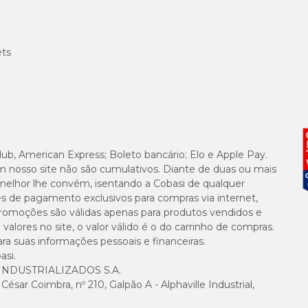
ets
lub, American Express; Boleto bancário; Elo e Apple Pay.
m nosso site não são cumulativos. Diante de duas ou mais
melhor lhe convém, isentando a Cobasi de qualquer
es de pagamento exclusivos para compras via internet,
e promoções são válidas apenas para produtos vendidos e
alores no site, o valor válido é o do carrinho de compras.
suas informações pessoais e financeiras.
asi.
NDUSTRIALIZADOS S.A.
sar Coimbra, nº 210, Galpão A - Alphaville Industrial,