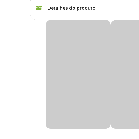
Marca
Topseed
Detalhes do produto
Gênero
Unissex
Sementes de Cebola Baia Periforme Tradici
A
Semente de Cebola Baia Periforme Topseed Gar
As sementes são cuidadosamente selecionadas, levando em co
Cebola de ciclo produtivo curto a intermediário, bulbo mé
cultiva e utilizada na culinária em todo mundo. Versátil, 
tempero.
Encontre a maior variedade de sementes para sua horta 
especial aqui na Cobasi. Compre pelo site, app ou em uma 
Como plantar
Revolva o solo no mínimo 20 cm de profundidade até que fi
Para melhorar o solo, adicione esterco e/ou humus na prop
Misture adubo balanceado NPK considerando 300g para ca