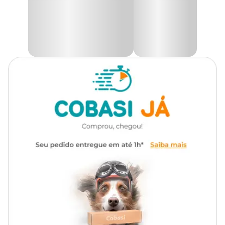
aproximadamente 25 x 7 cm. A berinjela é um legume rico em
água e potentes antioxidantes que atuam no organismo
prevenindo doenças do coração e diminuindo o colesterol.
Encontre a maior variedade de sementes para sua horta como as
Sementes de Berinjela Comprida Roxa Tradicional
Topseed Garden com preço
especial aqui na Cobasi. Compre
pelo site, app ou em uma de nossas lojas.
Como plantar
Revolva o solo no mínimo 20 cm de profundidade até que fique
solto, sem a presença de torrões.
Para melhorar o solo, adicione esterco e/ou humus na proporção
de 10%.
Misture adubo balanceado NPK considerando 300g para cada
10m² de canteiro.
Para plantio de vasos, use substrato e adicione 5g de adubo por
litro de vaso.
Após o plantio, manter o solo e/ou substrato úmido, sem
encharcar, para obter melhores resultados.