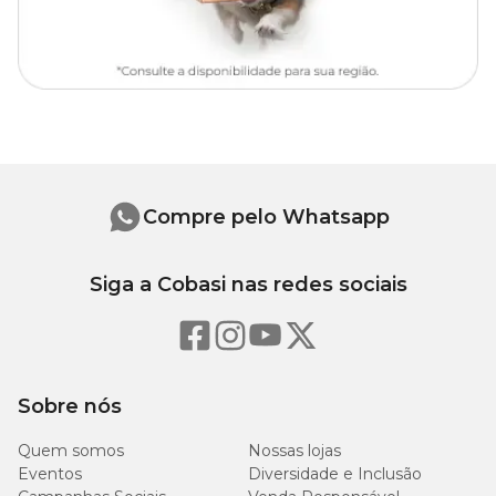
Informações Gerais
Profundidade: 0,5 cm;
Sementeira: 3 cm entre sementes;
Transplantio: 25 a 30 dias após a germinação;
Espaçamento: 80 cm x 50 cm;
Altura: 55 – 60 cm;
Peso: 250 – 300 g;
Germinação: de 7 a 14 dias;
Colheita: 100 – 140 dias após a semeadura;
Compre pelo Whatsapp
Sementes por gramas: 200 a 250;
Ano todo.
Siga a Cobasi nas redes sociais
Sobre nós
Quem somos
Nossas lojas
Eventos
Diversidade e Inclusão