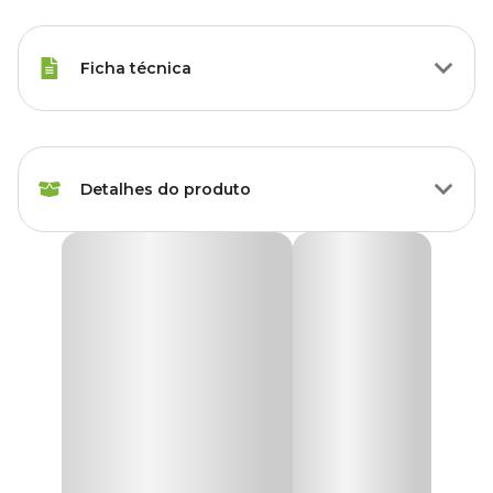
Ficha técnica
Marca
Topseed
Detalhes do produto
Gênero
Unissex
Sementes de Berinjela Comprida Roxa Tradicional
Topseed Garden
A
Semente de Berinjela Comprida Roxa Topseed Garden
é
um produto especialmente desenvolvido para jardinagem, hobby
e lazer.
As sementes são cuidadosamente selecionadas, levando em conta
as diversas condições climáticas do brasil, garantindo assim
excelentes resultados.
Produz frutos cilíndricos, alongados e uniformes, de