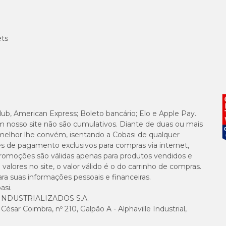
ets
lub, American Express; Boleto bancário; Elo e Apple Pay.
m nosso site não são cumulativos. Diante de duas ou mais
melhor lhe convém, isentando a Cobasi de qualquer
es de pagamento exclusivos para compras via internet,
e promoções são válidas apenas para produtos vendidos e
alores no site, o valor válido é o do carrinho de compras.
suas informações pessoais e financeiras.
asi.
NDUSTRIALIZADOS S.A.
sar Coimbra, nº 210, Galpão A - Alphaville Industrial,