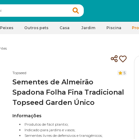
Peixes
Outros pets
Casa
Jardim
Piscina
Pr
ntes
Topseed
5
Sementes de Almeirão
Spadona Folha Fina Tradicional
Topseed Garden Único
Informações
Produtos de fácil plantio;
Indicado para jardins e vasos;
Sementes livres de defensivos e transgênicos;