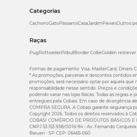
Categorias
Cachorro
Gato
Pássaros
Casa
Jardim
Peixes
Outros p
Raças
Pug
Rottweiler
Pitbull
Border Collie
Golden retriever
Formas de pagamento:
Visa, MasterCard, Diners C
* As promoções, parcerias e descontos contidos e
promoções, será necessário optar por aquela que 
responsabilidade nesse sentido. Preços e condiçõ
podendo variar nas lojas físicas. Todas as regras 
entregues pela Cobasi. Em caso de divergência de v
COMPRA SEGURA. A Cobasi garante segurança para 
Copyright 2026. Todos os direitos reservados à Cob
COBASI COMÉRCIO DE PRODUTOS BÁSICOS E I
CNPJ 53.153.938/0016-94 - Av. Fernando Cerqueira Cé
Barueri - SP CEP: 06465-060