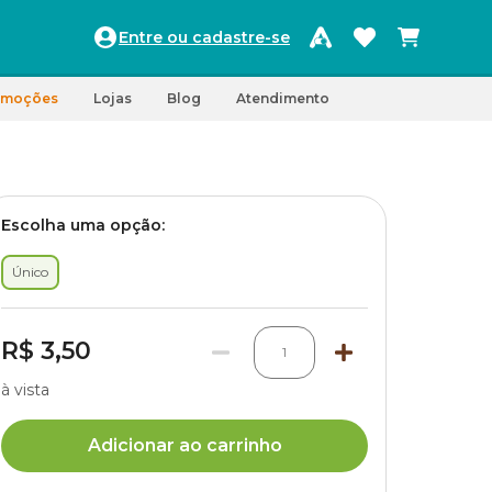
Entre ou cadastre-se
omoções
Lojas
Blog
Atendimento
Escolha uma opção:
Único
R$ 3,50
1
à vista
Adicionar ao carrinho