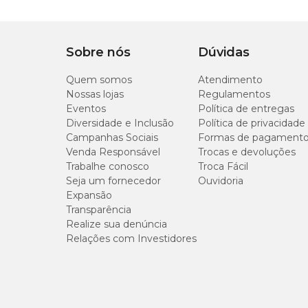
Informações Gerais
Sobre nós
Dúvidas
Profundidade: 1 cm;
Sementeira: 3 cm entre sementes;
Quem somos
Transplantio: 25 a 30 dias após a germinação;
Atendimento
Espaçamento: 30 cm x 20 cm;
Nossas lojas
Regulamentos
Altura: 55 – 70 cm;
Eventos
Política de entregas
Germinação: de 4 a 14 dias;
Diversidade e Inclusão
Política de privacidade
Colheita: 60 – 70 dias após a semeadura;
Campanhas Sociais
Formas de pagament
Sementes por gramas: 500 a 600;
Venda Responsável
Trocas e devoluções
Ano todo.
Trabalhe conosco
Troca Fácil
Seja um fornecedor
Ouvidoria
Expansão
Transparência
Realize sua denúncia
Relações com Investidores