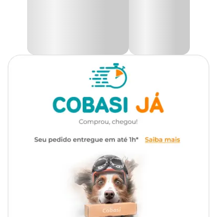
agulha. Excelente com carnes assadas.
Na Cobasi você encontra a maior variedade de sementes para seu
jardim como as
SSementes de Alecrim Rosmarinho
Tradicional Topseed Garden com preço
especial. Compre
pelo site, app ou em uma de nossas lojas.
Modo de Usar
Revolva o solo no mínimo 20 cm de profundidade até que fique
solto, sem a presença de torrões. Para melhorar o solo, adicione
esterco e/ou húmus na proporção de 10%. Misture adubo
balanceado NPK considerando 300g para cada 10m² de canteiro.
Para plantio em vasos, use substrato e adicione 5g de adubo por
litro de vaso. Coloque as sementes conforme instruções da
embalagem. Após o plantio, manter o solo e/ou substrato úmido,
sem encharcar, para obter melhores resultados.
Informações Gerais
Profundidade:
0,5 cm
Sementeira:
3 cm entre sementes