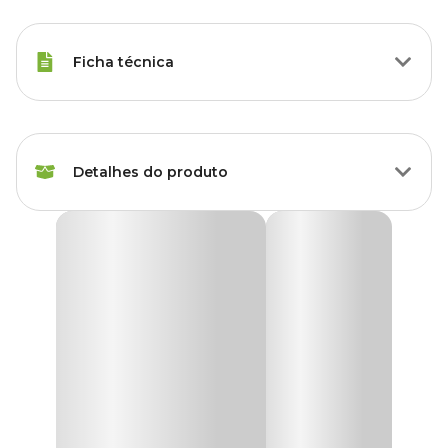
Ficha técnica
Marca
Topseed
Detalhes do produto
Gênero
Unissex
Sementes de Alecrim Rosmarinho Tradicional
Topseed Garden
A
Semente de Alecrim Rosmarinho Topseed Garden
é um
produto especialmente desenvolvido para jardinagem, hobby e
lazer.
As sementes são cuidadosamente selecionadas, levando em conta
as diversas condições climáticas do Brasil, garantindo assim
excelentes resultados.
Planta lenhosa e perene, com folhas perfumadas em forma de