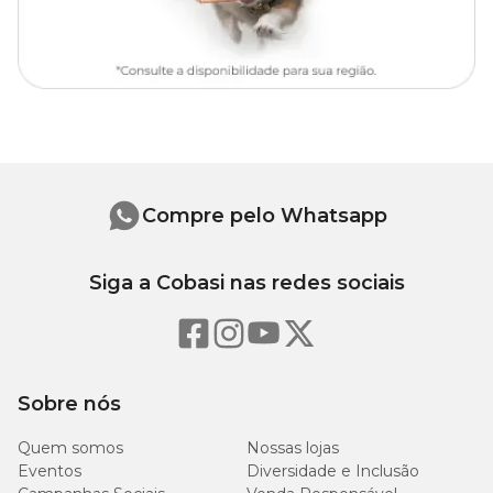
Transplantio:
25 a 30 dias após a germinação
Espaçamento:
80 cm x 80 cm
Altura:
30 – 60 cm
Germinação:
4 a 21 dias
Sementes por grama:
14.000 a 16.000
Compre pelo Whatsapp
Siga a Cobasi nas redes sociais
Sobre nós
Quem somos
Nossas lojas
Eventos
Diversidade e Inclusão