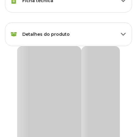
Ficha técnica
Marca
Sanremo
Detalhes do produto
Gênero
Unissex
Rodo Pia Plástico Sanremo Branco
O
Rodo Pia Plástico Sanremo Branco
possui pega anatômica
e raspador de borracha na parte de cima. Permite a limpeza de
líquidos e resíduos na pia e vidros.
Medidas Aproximadas
18 cm x 14 cm x 3 cm