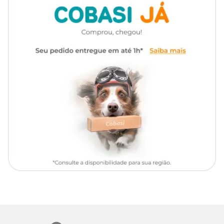
Rende até 3x mais que inseticidas convencionais;
Sem solvente: não deixa cheiro e não meleca o ambiente;
Seguro para uso em ambientes com adultos, crianças,
gestantes e pets;
Alta eficácia contra mosquitos da Dengue, Zika,
Chikungunya, Malária, Febre Amarela, além de moscas,
baratas e formigas;
Produto pronto para uso, com aplicação seca e tecnologia
limpa.
Modo de Uso
Agite o frasco antes de usar;
Gire a trava para o modo ON (sentido anti-horário);
Aponte para cima, no centro do ambiente e pulverize por 1
segundo a cada 10m³;
Saia do local e mantenha-o fechado por 30 minutos para
melhor eficácia;
Para insetos rasteiros, aplique diretamente sobre eles ou em
frestas e esconderijos;
Após o uso, gire a trava para o modo OFF (sentido horário).