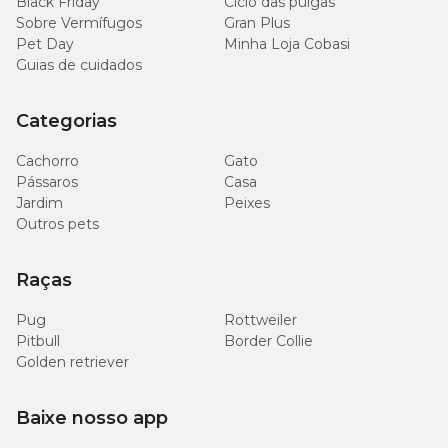
Black Friday
Ciclo das pulgas
Sobre Vermífugos
Gran Plus
Pet Day
Minha Loja Cobasi
Guias de cuidados
Categorias
Cachorro
Gato
Pássaros
Casa
Jardim
Peixes
Outros pets
Raças
Pug
Rottweiler
Pitbull
Border Collie
Golden retriever
Baixe nosso app