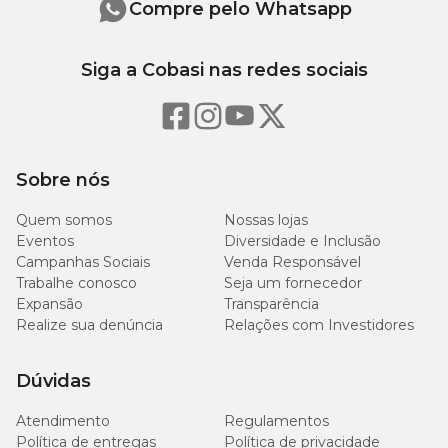
Compre pelo Whatsapp
Composição
Transflutrina 0,6% p/p; Excipientes 99,4% p/p.
Siga a Cobasi nas redes sociais
Rendimento e Dosagem
Um tubo rende até 100 dias de proteção. Para uso correto,
pulverize por 1 segundo para cada 10m³.
Sobre nós
Quem somos
Nossas lojas
Indicação
Eventos
Diversidade e Inclusão
Campanhas Sociais
Venda Responsável
Ideal para ambientes residenciais, áreas internas e locais de
Trabalhe conosco
Seja um fornecedor
circulação de insetos voadores e rasteiros. Proteja sua casa com alta
Expansão
Transparência
tecnologia e conforto.
Realize sua denúncia
Relações com Investidores
Aproveite e compre com vantagens
Dúvidas
Adquira já o
D-Fense Pro Ambientes
e aproveite os benefícios da
Atendimento
Regulamentos
Compra Programada
para receber o produto sempre que
precisar. Cadastre-se no
Programa Amigo Cobasi
e tenha
Política de entregas
Política de privacidade