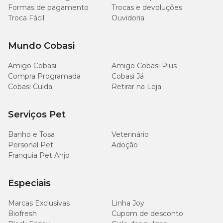
acesso a promoções exclusivas. E, se preferir, escolha a opção
Formas de pagamento
Trocas e devoluções
retire na Loja
e garanta mais praticidade na sua compra.
Troca Fácil
Ouvidoria
Mundo Cobasi
Amigo Cobasi
Amigo Cobasi Plus
Compra Programada
Cobasi Já
Cobasi Cuida
Retirar na Loja
Serviços Pet
Banho e Tosa
Veterinário
Personal Pet
Adoção
Franquia Pet Anjo
Especiais
Marcas Exclusivas
Linha Joy
Biofresh
Cupom de desconto