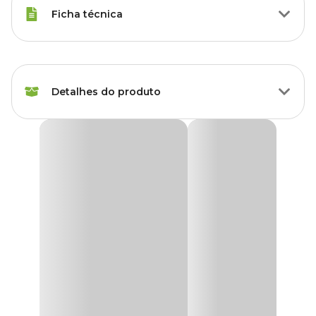
Ficha técnica
Marca
Regaplan
Detalhes do produto
Cor
Verde
Gênero
Unissex
Regador Plástico com Bico Regaplan
O
Regador Plástico com Bico Regaplan
é a escolha ideal para
Material
Plástico
quem busca praticidade e qualidade para cuidar de suas plantas e
jardins. Fabricado com material de alta qualidade, combina
durabilidade e facilidade de uso.
O bico do regador possui um fluxo de água suave e preciso, o que
facilita a distribuição da água de forma controlada, evitando o
desperdício e garantindo que suas plantas recebam a quantidade
certa de água de que precisam.
Encontre a maior variedade de acessórios para seu jardim como o
Regador Plástico com Bico Regaplan com preço
especial