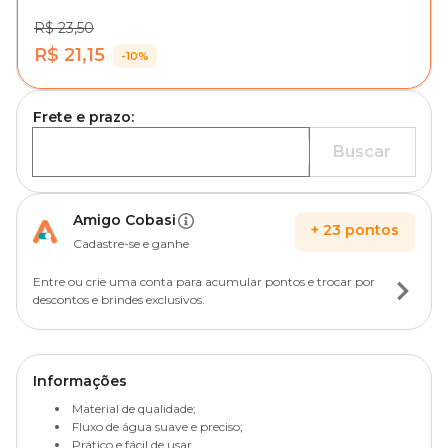
R$ 23,50
R$ 21,15
-10%
Frete e prazo:
Buscar
Amigo Cobasi
+
23
pontos
Cadastre-se e ganhe
Entre ou crie uma conta para acumular pontos e trocar por
descontos e brindes exclusivos.
Informações
Material de qualidade;
Fluxo de água suave e preciso;
Prático e fácil de usar.