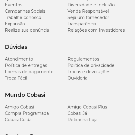
115 g/kg
Eventos
Diversidade e Inclusão
Umidade (máx.)
(11,5%)
Campanhas Sociais
Venda Responsável
Trabalhe conosco
Seja um fornecedor
Expansão
Transparência
290 g/kg
Proteína Bruta (mín.)
(29%)
Realize sua denúncia
Relações com Investidores
180 g/kg
Dúvidas
Extrato Etéreo (mín.)
(18%)
Atendimento
Regulamentos
36 g/kg
Política de entregas
Política de privacidade
Matéria Fibrosa (máx.)
(3,6%)
Formas de pagamento
Trocas e devoluções
Troca Fácil
Ouvidoria
97 g/kg
Matéria Mineral (máx.)
(9,7%)
Mundo Cobasi
10,7 g/kg
Amigo Cobasi
Cálcio (mín.)
Amigo Cobasi Plus
(1,07%)
Compra Programada
Cobasi Já
Cobasi Cuida
Retirar na Loja
18,2 g/kg
Cálcio (máx.)
(1,82%)