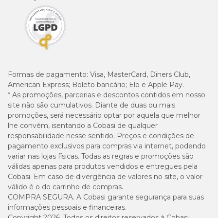
Enriquecimento mínimo por Kg
Vitamina A: 13.080 UI; Vitamina C: 240 mg; Vitamina D3: 600 UI;
Formas de pagamento:
Visa, MasterCard, Diners Club,
Vitamina E: 300 UI; Vitamina B1: 2,52 mg; Vitamina B2: 4,26 mg;
American Express; Boleto bancário; Elo e Apple Pay.
Vitamina B5: 21,72 mg; Vitamina B6: 15,66 mg; Vitamina B12: 42
µg; Niacina: 30 mg; Ácido fólico: 5,34 mg; Biotina: 1,632 mg;
* As promoções, parcerias e descontos contidos em nosso
Colina: 600 mg; Betacaroteno: 2 mg; Cobre: 7,2 mg; Ferro: 22,8
site não são cumulativos. Diante de duas ou mais
mg; Manganês: 30 mg; Iodo: 2,34 mg; Zinco: 90 mg; Selênio:
promoções, será necessário optar por aquela que melhor
0,036 mg.
lhe convém, isentando a Cobasi de qualquer
responsabilidade nesse sentido. Preços e condições de
pagamento exclusivos para compras via internet, podendo
Quantidade diária sugerida
variar nas lojas físicas. Todas as regras e promoções são
válidas apenas para produtos vendidos e entregues pela
Idade
Cobasi. Em caso de divergência de valores no site, o valor
do
1 kg
2 kg
3 kg
4 kg
válido é o do carrinho de compras.
filhote
COMPRA SEGURA. A Cobasi garante segurança para suas
informações pessoais e financeiras.
49g
64g
79g
Copyright 2026. Todos os direitos reservados à Cobasi.