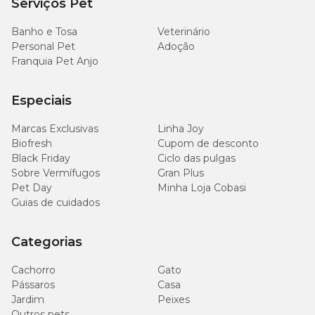
Serviços Pet
9.000
Banho e Tosa
Veterinário
Fósforo (mín.)
mg/kg
Personal Pet
Adoção
(0,9%)
Franquia Pet Anjo
2.220
Sódio (mín.)
mg/kg
Especiais
(0,222%)
Marcas Exclusivas
Linha Joy
3.720
Biofresh
Cupom de desconto
Cloro (mín.)
mg/kg
Black Friday
Ciclo das pulgas
(0,372%)
Sobre Vermífugos
Gran Plus
Pet Day
Minha Loja Cobasi
4.800
Guias de cuidados
Potássio (mín.)
mg/kg
(0,48%)
Categorias
480
Cachorro
Gato
Magnésio (mín.)
mg/kg
(0,048%)
Pássaros
Casa
Jardim
Peixes
Outros pets