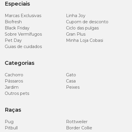
Especiais
6.000
Potássio (mín.)
Marcas Exclusivas
Linha Joy
mg/kg
Biofresh
Cupom de desconto
Black Friday
Ciclo das pulgas
5.000
Sobre Vermífugos
DL-Metionina (mín.)
Gran Plus
mg/kg
Pet Day
Minha Loja Cobasi
Guias de cuidados
1.200
Taurina (mín.)
mg/kg
Categorias
300
L-Carnitina (mín.)
Cachorro
Gato
mg/kg
Pássaros
Casa
Jardim
Peixes
1.800
Outros pets
Triptofano (mín.)
mg/kg
Raças
500
Sulfato de Condroitina (mín.)
mg/kg
Pug
Rottweiler
Pitbull
Border Collie
500