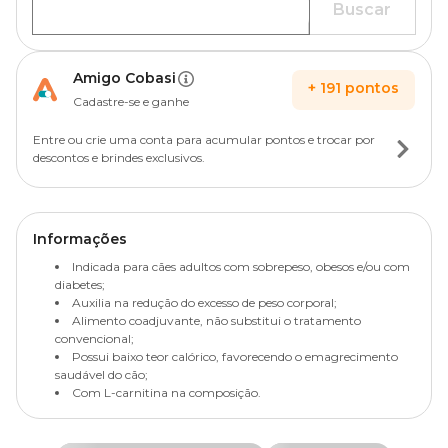
Buscar
Amigo Cobasi
+
191
pontos
Cadastre-se e ganhe
Entre ou crie uma conta para acumular pontos e trocar por
descontos e brindes exclusivos.
Informações
Indicada para cães adultos com sobrepeso, obesos e/ou com
diabetes;
Auxilia na redução do excesso de peso corporal;
Alimento coadjuvante, não substitui o tratamento
convencional;
Possui baixo teor calórico, favorecendo o emagrecimento
saudável do cão;
Com L-carnitina na composição.