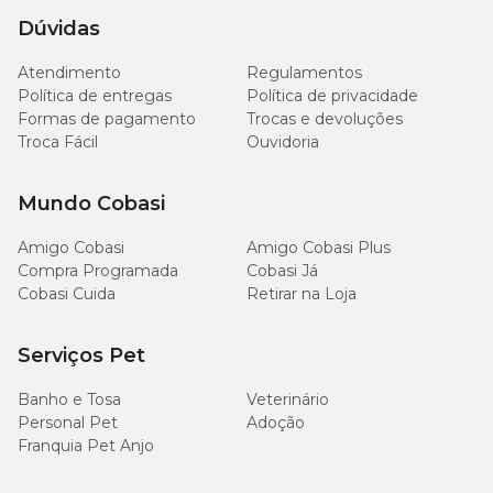
g/kg
Dúvidas
70
Extrato Etéreo (mín.)
7%
Atendimento
Regulamentos
g/kg
Política de entregas
Política de privacidade
Formas de pagamento
Trocas e devoluções
78
Troca Fácil
Matéria Fibrosa (máx.)
Ouvidoria
7,8%
g/kg
Mundo Cobasi
Matéria Mineral (máx.)
75 g/kg
7,5%;
Amigo Cobasi
Amigo Cobasi Plus
7.000
Compra Programada
Cálcio (mín.)
Cobasi Já
0,7%
mg/kg
Cobasi Cuida
Retirar na Loja
Cálcio (máx.)
13 g/kg
1,3%
Serviços Pet
6.500
Banho e Tosa
Fósforo (mín.)
Veterinário
0,65%
mg/kg
Personal Pet
Adoção
Franquia Pet Anjo
2.000
Sódio (mín.)
mg/kg