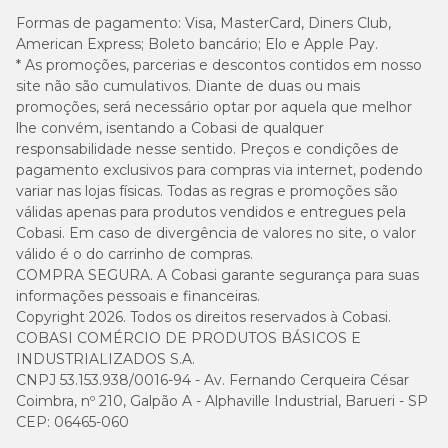
Formas de pagamento:
Visa, MasterCard, Diners Club,
American Express; Boleto bancário; Elo e Apple Pay.
* As promoções, parcerias e descontos contidos em nosso
Enriquecimento mínimo por kg
site não são cumulativos. Diante de duas ou mais
promoções, será necessário optar por aquela que melhor
Vitamina A: 26.180UI; vitamina D3: 885UI; vitamina E: 600UI;
lhe convém, isentando a Cobasi de qualquer
vitamina B1: 4,5mg; vitamina B2: 7,5mg; vitamina B6: 6mg;
vitamina B12: 60mcg; vitamina C: 150mg; vitamina H: 0,37mg;
responsabilidade nesse sentido. Preços e condições de
vitamina PP: 37mg; ácido pantotênico: 15mg; ácido fólico:
pagamento exclusivos para compras via internet, podendo
0,44mg; colina: 2.220mg; ferro: 120mg; cobre: 15mg; zinco:
variar nas lojas físicas. Todas as regras e promoções são
160mg; manganês: 50mg; selênio: 0,2mg; iodo: 2mg.
válidas apenas para produtos vendidos e entregues pela
Cobasi. Em caso de divergência de valores no site, o valor
válido é o do carrinho de compras.
Quantidade Diária Recomendada
COMPRA SEGURA. A Cobasi garante segurança para suas
informações pessoais e financeiras.
Peso
Obedidade
Obedidade
Diabéticos
Copyright 2026. Todos os direitos reservados à Cobasi.
do
Moderada
Grave (15-
Peso
COBASI COMÉRCIO DE PRODUTOS BÁSICOS E
Cão
(>30%)
30%)
normal
INDUSTRIALIZADOS S.A.
CNPJ 53.153.938/0016-94 - Av. Fernando Cerqueira César
2 kg
34 g
46 g
68 g
Coimbra, nº 210, Galpão A - Alphaville Industrial, Barueri - SP
CEP: 06465-060
5 kg
68 g
91 g
136 g