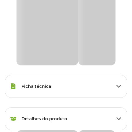
Ficha técnica
Raças Minis, Raças Pequenas,
Porte
Raças Médias, Raças Grandes
Detalhes do produto
Tipo da
Premium Especial