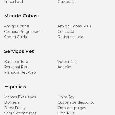
1.800
Troca Fácil
Ouvidoria
Cálcio (mín.)
mg/kg
Mundo Cobasi
1.620
Fósforo (mín.)
mg/kg
Amigo Cobasi
Amigo Cobasi Plus
Compra Programada
Cobasi Já
500
Cobasi Cuida
Retirar na Loja
Sódio (mín.)
mg/kg
Serviços Pet
1.200
Potássio (mín.)
mg/kg
Banho e Tosa
Veterinário
Personal Pet
Adoção
1.000
DL-metionina (mín.)
Franquia Pet Anjo
mg/kg
Especiais
126
DHA (mín.)
mg/kg
Marcas Exclusivas
Linha Joy
Biofresh
Cupom de desconto
2.500
Ômega 6 (mín.)
Black Friday
Ciclo das pulgas
mg/kg
Sobre Vermífugos
Gran Plus