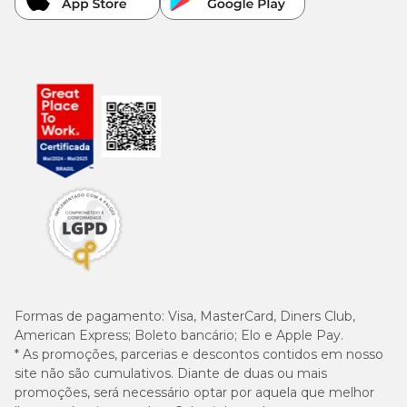
Idade
Quantidade
1 - 2 meses
1,5 a 2,5 sachês
3 - 4 meses
3 a 3,5 sachês
4 - 5 meses
3,5 a 4 sachês
6 - 12 meses
4 sachês
Formas de pagamento:
Visa, MasterCard, Diners Club,
American Express; Boleto bancário; Elo e Apple Pay.
* As promoções, parcerias e descontos contidos em nosso
site não são cumulativos. Diante de duas ou mais
promoções, será necessário optar por aquela que melhor