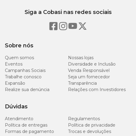
Níveis de Garantia
Siga a Cobasi nas redes sociais
820
Umidade (máx.)
g/kg
Proteína Bruta (mín.)
95 g/kg
Sobre nós
40
Quem somos
Nossas lojas
Extrato Etéreo (mín.)
g/kg
Eventos
Diversidade e Inclusão
Campanhas Sociais
Venda Responsável
30
Trabalhe conosco
Seja um fornecedor
Matéria Mineral (máx.)
g/kg
Expansão
Transparência
Realize sua denúncia
Relações com Investidores
20
Matéria Fibrosa (máx.)
g/kg
Dúvidas
3.240
Atendimento
Regulamentos
Cálcio (máx.)
mg/kg
Política de entregas
Política de privacidade
Formas de pagamento
Trocas e devoluções