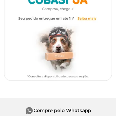
Filhotes Carne com preço
especial. Compre pelo site, app ou
em uma de nossas lojas.
Gênero
Unissex
Composição Básica
Carne de bovino, carcaça de aves, miúdos de suínos, plasma
sanguíneo desidratado de suíno, hemoglobina desidratada de
bovino, gelatina, farinha de batata doce, farinha de trigo, amido
modificado de milho, dextrose, proteína isolada de soja, proteína
texturizada de soja, óleo de aves, celulose, levedura de cana de
açúcar hidrolisada e desidratada, biomassa de microalgas
desidratada (Schizochytrium sp.), extrato de Yucca schidigera,
subproduto da extração da L-cistina, cloreto de sódio, carbonato de
cálcio, cloreto de potássio, água, glicina, cloridrato de L-Cisteína
monohidratado, DL-metionina, vitamina D3, vitamina E,
vitamina K3, vitamina B1, vitamina B2, vitamina B6, vitamina
B12, vitamina C, niacina, cloreto de colina, ácido pantotênico, ácido
fólico, biotina, iodato de cálcio, minerais (glicinatos: ferro
aminoácido quelato, cobre aminoácido quelato, manganês
aminoácido quelato e zinco aminoácido quelato), goma guar,
carragena, goma xantana, tripolifosfato de sódio, caramelo I.
Compre pelo Whatsapp