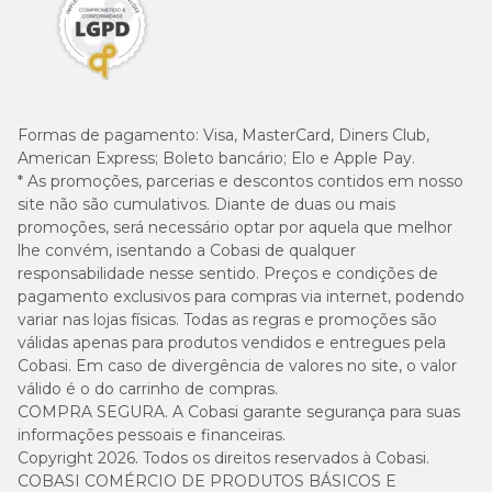
613 g
697 g (1
529 g (1 + 1/4
(1 +
10 kg
+ 3/4
latas)
2/4
latas)
latas)
831 g
944 g (2
718 g (1 + 3/4
Formas de pagamento:
Visa, MasterCard, Diners Club,
15 kg
(2
+ 1/4
latas)
American Express; Boleto bancário; Elo e Apple Pay.
latas)
latas)
* As promoções, parcerias e descontos contidos em nosso
site não são cumulativos. Diante de duas ou mais
1.031
1.172 g
promoções, será necessário optar por aquela que melhor
890 g (2 + 1/4
g (2 +
20 kg
(2 + 3/4
lhe convém, isentando a Cobasi de qualquer
latas)
2/4
latas)
latas)
responsabilidade nesse sentido. Preços e condições de
pagamento exclusivos para compras via internet, podendo
variar nas lojas físicas. Todas as regras e promoções são
válidas apenas para produtos vendidos e entregues pela
Cobasi. Em caso de divergência de valores no site, o valor
válido é o do carrinho de compras.
COMPRA SEGURA. A Cobasi garante segurança para suas
informações pessoais e financeiras.
Copyright 2026. Todos os direitos reservados à Cobasi.
COBASI COMÉRCIO DE PRODUTOS BÁSICOS E