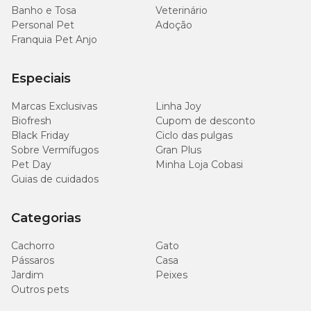
1.200
Banho e Tosa
Potássio (mín.)
Veterinário
0,12%
mg/kg
Personal Pet
Adoção
Franquia Pet Anjo
100
Magnésio (mín.)
0,01%
mg/kg
Especiais
200
Magnésio (máx.)
0,02%
Marcas Exclusivas
Linha Joy
mg/kg
Biofresh
Cupom de desconto
Black Friday
Ciclo das pulgas
280
Sobre Vermífugos
Taurina (mín.)
Gran Plus
0,028%
mg/kg
Pet Day
Minha Loja Cobasi
Guias de cuidados
1.400
Metionina (mín.)
0,14%
mg/kg
Categorias
1.009
Energia metabolizável
Cachorro
Gato
kcal/kg.
Pássaros
Casa
Jardim
Peixes
Outros pets