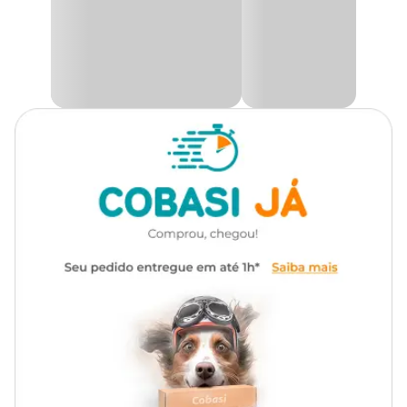
Idade
Adulto, Sênior
Contém uma baixa RSS (Sobressaturação relativa) para ajudar a
reduzir a concentração de íons que podem contribuir para a
formação de cristais. A
Ração Úmida Royal Canin
Também
Transgênico
Sem transgênico
promove um ambiente urinário desfavorável ao desenvolvimento
tanto de cálculos por estruvite como de oxalato de cálcio.
Raças de
É importante que este produto seja dado ao seu animal de
Todas as Raças
Cachorro
estimação apenas quando recomendado por um médico-
veterinário.
Marca
Royal Canin
Compre a
Ração Úmida Royal Canin Urinary S/O Cães
Adultos com um preço
especial que só a Cobasi pode oferecer!
No app, no site ou em nossas lojas físicas!
Gênero
Unissex
Ingredientes
Água, carne mecanicamente separada de frango, carcaça de
frango, farinha de milho, celulose, amido de milho, óleo de girassol
refinado, óleo branqueado e desodorizado de peixes, farinha de
marigold, fígado de suíno, miúdos de suínos, plasma sanguíneo
desidratado de suíno, cloreto de sódio (sal comum), cloreto de
potássio, sulfato de cálcio, tripolifosfato de sódio, bissulfato de sódio,
carbonato de sódio, goma alfarroba, carragena, goma guar,