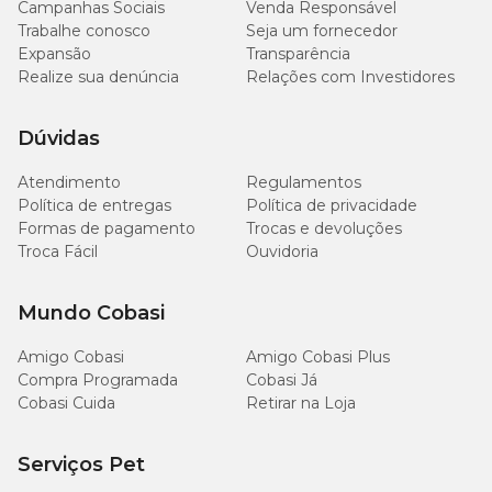
Matéria Fibrosa (máx.)
34 g/kg
3,4%
Campanhas Sociais
Venda Responsável
Trabalhe conosco
Seja um fornecedor
Expansão
Transparência
23,1
Matéria Mineral (máx.)
2,31%
Realize sua denúncia
Relações com Investidores
g/kg
2.000
Dúvidas
Cálcio (mín.)
0,2%
mg/kg
Atendimento
Regulamentos
Política de entregas
Política de privacidade
3.800
Cálcio (máx.)
0,38%
mg/kg
Formas de pagamento
Trocas e devoluções
Troca Fácil
Ouvidoria
1.500
Fósforo (mín.)
0,15%
mg/kg
Mundo Cobasi
1.800
Amigo Cobasi
Amigo Cobasi Plus
Sódio (mín.)
0,18%
mg/kg
Compra Programada
Cobasi Já
Cobasi Cuida
Retirar na Loja
2.500
Cloro (mín.)
0,25%
mg/kg
Serviços Pet