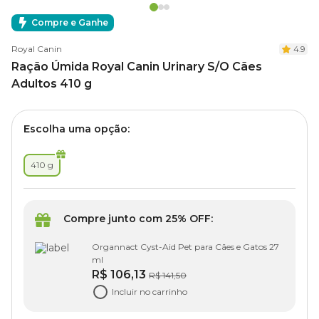
Compre e Ganhe
Royal Canin
4.9
Ração Úmida Royal Canin Urinary S/O Cães
Adultos 410 g
Escolha uma opção:
410 g
Compre junto com 25% OFF:
Organnact Cyst-Aid Pet para Cães e Gatos 27
ml
R$ 106,13
R$ 141,50
Incluir no carrinho