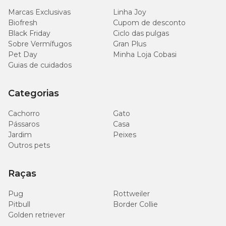
Marcas Exclusivas
Linha Joy
Selênio (mín.)
0,1017 mg/kg
Biofresh
Cupom de desconto
Black Friday
Ciclo das pulgas
Vitamina E (mín.)
17 UI/kg
Sobre Vermífugos
Gran Plus
Pet Day
Minha Loja Cobasi
Guias de cuidados
3420 mg/kg
Ácido Linoleico (mín.)
(0,342%)
Categorias
45 mg/kg
Zinco (mín.)
(0,0045%)
Cachorro
Gato
Pássaros
Casa
Jardim
Peixes
Outros pets
Enriquecimento Mínimo por kg
Raças
Vitamina B1 (0,90 mg), Vitamina B2 (0,80 mg), Vitamina B6
(0,20 mg), Vitamina C (140 mg), Vitamina D3 (130 UI), Vitamina
Pug
Rottweiler
E (17,0 UI), Biotina (0,01 mg), Niacina (1,0 mg), Colina (66,0 mg),
Pitbull
Border Collie
Iodo (0,20 mg), Magnésio (187 mg), Zinco (45,0 mg), Manganês
Golden retriever
(6,4 mg), Ácido Pantotênico (3,8 mg), Ácido Fólico (0,03 mg).