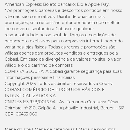
atividade do cão. Quantidades orientativas.
American Express; Boleto bancário; Elo e Apple Pay.
* As promoções, parcerias e descontos contidos em nosso
Modo de Uso
site não são cumulativos. Diante de duas ou mais
promoções, será necessário optar por aquela que melhor
lhe convém, isentando a Cobasi de qualquer
Ao trocar o alimento do seu cão, faça a transição gradual durante
ao menos 7 dias. Aumente a quantidade do novo alimento a cada
responsabilidade nesse sentido. Preços e condições de
dia até que ele consuma apenas Pedigree Sachê. Mantenha água
pagamento exclusivos para compras via internet, podendo
fresca sempre disponível e consulte regularmente o médico-
variar nas lojas físicas. Todas as regras e promoções são
veterinário.
válidas apenas para produtos vendidos e entregues pela
Cobasi. Em caso de divergência de valores no site, o valor
Quantidade e Sabores
válido é o do carrinho de compras.
COMPRA SEGURA. A Cobasi garante segurança para suas
informações pessoais e financeiras.
Este pack contém
9 sachês
desenvolvidos para proporcionar
variedade e nutrição na rotina alimentar do seu cão:
Copyright 2026. Todos os direitos reservados à Cobasi.
COBASI COMÉRCIO DE PRODUTOS BÁSICOS E
5 sachês
sabor Carne
INDUSTRIALIZADOS S.A.
4 sachês
sabor Frango
CNPJ 53.153.938/0016-94 - Av. Fernando Cerqueira César
Com sabores que agradam até os paladares mais exigentes, esse
Coimbra, nº 210, Galpão A - Alphaville Industrial, Barueri - SP
mix garante refeições equilibradas e irresistíveis para o seu pet.
CEP: 06465-060
Mapa do site
Mapa de categorias
Mapa de produtos