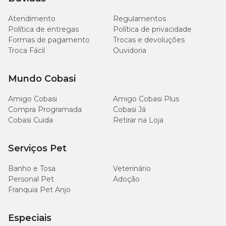
Atendimento
Regulamentos
Extrato Etéreo (mín.)
30 g/kg (3%)
Política de entregas
Política de privacidade
Formas de pagamento
Trocas e devoluções
Matéria Fibrosa (máx.)
20 g/kg (2%)
Troca Fácil
Ouvidoria
Matéria Mineral (máx.)
30 g/kg (3%)
Mundo Cobasi
1500 - 5000
Amigo Cobasi
Amigo Cobasi Plus
Cálcio (mín. - máx.)
mg/kg (0,15% -
Compra Programada
Cobasi Já
0,5%)
Cobasi Cuida
Retirar na Loja
1000 mg/kg
Fósforo (mín.)
Serviços Pet
(0,1%)
Banho e Tosa
Veterinário
500 mg/kg
Sódio (mín.)
Personal Pet
Adoção
(0,05%)
Franquia Pet Anjo
1260 mg/kg
Potássio (mín.)
(0,126%)
Especiais