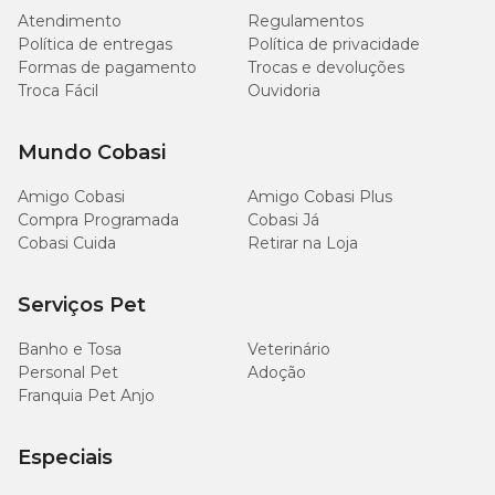
(3%)
Atendimento
Regulamentos
Política de entregas
Política de privacidade
20 g/kg
Formas de pagamento
Trocas e devoluções
Matéria Fibrosa (máx.)
(2%)
Troca Fácil
Ouvidoria
30 g/kg
Matéria Mineral (máx.)
Mundo Cobasi
(3%)
Amigo Cobasi
Amigo Cobasi Plus
1500 -
Compra Programada
Cobasi Já
5000
Cobasi Cuida
Retirar na Loja
Cálcio (mín.-máx.)
mg/kg
(0,15% -
0,5%)
Serviços Pet
1000
Banho e Tosa
Veterinário
Fósforo (mín.)
mg/kg
Personal Pet
Adoção
(0,1%)
Franquia Pet Anjo
500
Sódio (mín.)
mg/kg
Especiais
(0,05%)