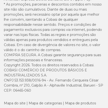
* As promoções, parcerias e descontos contidos em nosso
Introduza o novo alimento gradualmente ao longo de 7 a 10 dias,
site não são cumulativos. Diante de duas ou mais
aumentando a quantidade do novo alimento a cada dia.
promoções, será necessário optar por aquela que melhor
Mantenha água fresca sempre disponível para seu cão. Consulte
lhe convém, isentando a Cobasi de qualquer
regularmente o médico-veterinário.
responsabilidade nesse sentido. Preços e condições de
pagamento exclusivos para compras via internet, podendo
Quantidade e Sabores
variar nas lojas físicas. Todas as regras e promoções são
válidas apenas para produtos vendidos e entregues pela
Este pack contém
9 sachês
com dois sabores cuidadosamente
Cobasi. Em caso de divergência de valores no site, o valor
selecionados para agradar ao paladar dos gatos adultos:
válido é o do carrinho de compras.
COMPRA SEGURA. A Cobasi garante segurança para suas
5 sachês
sabor Carne
informações pessoais e financeiras.
4 sachês
sabor Frango
Copyright 2026. Todos os direitos reservados à Cobasi.
COBASI COMÉRCIO DE PRODUTOS BÁSICOS E
INDUSTRIALIZADOS S.A.
Ideal para oferecer variedade à rotina alimentar do seu gato, com
opções saborosas e nutricionalmente equilibradas.
CNPJ 53.153.938/0016-94 - Av. Fernando Cerqueira César
Coimbra, nº 210, Galpão A - Alphaville Industrial, Barueri - SP
CEP: 06465-060
Mapa do site
Mapa de categorias
Mapa de produtos