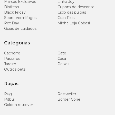
Marcas Exclusivas
Linha Joy
Biofresh
Cupom de desconto
1260
Potássio (mín.)
mg/kg
Black Friday
Ciclo das pulgas
(0,126%)
Sobre Vermífugos
Gran Plus
Pet Day
Minha Loja Cobasi
Guias de cuidados
100
Magnésio (mín.)
mg/kg
(0,01%)
Categorias
3420
Cachorro
Gato
Ômega 6 (mín.)
mg/kg
Pássaros
Casa
(0,342%)
Jardim
Peixes
Outros pets
Vitamina E (mín.)
17 UI/kg
Raças
53 mg/kg
Zinco (mín.)
(0,0053%)
Pug
Rottweiler
Pitbull
Border Collie
0,10
Selênio (mín.)
Golden retriever
mg/kg