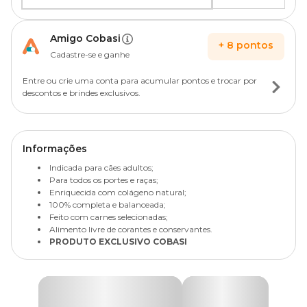
Amigo Cobasi
+
8
pontos
Cadastre-se e ganhe
Entre ou crie uma conta para acumular pontos e trocar por
descontos e brindes exclusivos.
Informações
Indicada para cães adultos;
Para todos os portes e raças;
Enriquecida com colágeno natural;
100% completa e balanceada;
Feito com carnes selecionadas;
Alimento livre de corantes e conservantes.
PRODUTO EXCLUSIVO COBASI