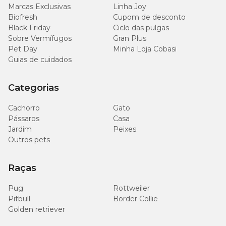
511 a
Marcas Exclusivas
Linha Joy
10 a 15kg
1.016g
Biofresh
Cupom de desconto
Black Friday
Ciclo das pulgas
Sobre Vermífugos
Gran Plus
1.446 a
15 a 2424 a 60kg
1.962g
Pet Day
Minha Loja Cobasi
Guias de cuidados
Categorias
Enriquecimento mínimo por kg
Cachorro
Gato
Pássaros
Casa
Ácido Fólico (mín.) 5.000mg/kg; Biotina (mín.) 500mg/kg; Colina
Jardim
Peixes
(mín.) 50mg/kg; lodo (mín.) 10mg/kg; Niacina (mín.) 11,40mg/kg;
Ácido Pantotênico (mín.) 0,18mg/kg; Selênio (mín.) 1mg/kg;
Outros pets
Cobre (mín.) 0,18mg/kg; Ferro (mín.) 9mg/kg; Manganês (mín.)
100mg/kg; Zinco (mín.) 5mg/kg; Vitamina A (mín.) 5.000UI/kg;
Vitamina B1 (mín.) 1mg/kg; Vitamina B12 (mín.) 6.000mcg/kg;
Raças
Vitamina B2 (mín.) 2mg/kg; Vitamina B6 (Mín.) 2mg/kg;
Vitamina D3 (mín.) 500UI/kg; Vitamina E (mín.) 250UI/kg;
Pug
Rottweiler
Vitamina K3 (mín.) 0,50mg/kg.
Pitbull
Border Collie
Golden retriever
Dicas de conservação