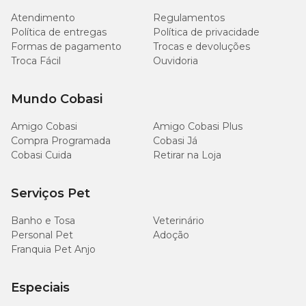
Atendimento
Regulamentos
Política de entregas
Política de privacidade
Formas de pagamento
Trocas e devoluções
Troca Fácil
Quantidade diária
Ouvidoria
Para um cão adulto com atividade normal, servir
Mundo Cobasi
preferencialmente duas refeições diárias, seguindo a recomendação
do guia alimentar. As quantidades indicadas podem ser adaptadas
Amigo Cobasi
Amigo Cobasi Plus
segundo a raça, idade, estágio fisiológico e atividade física do seu
cão adulto.
Compra Programada
Cobasi Já
Cobasi Cuida
Retirar na Loja
Média
Peso
diária
Serviços Pet
Banho e Tosa
Veterinário
90 a
1 a 5 kg
300g
Personal Pet
Adoção
Franquia Pet Anjo
300 a
5 a 10kg
511g
Especiais