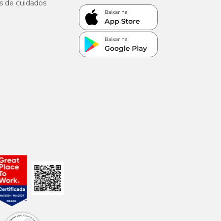
s de cuidados
/kg
/kg
kg
kg
g