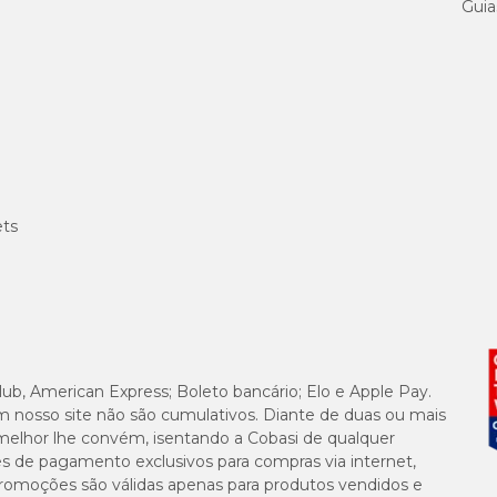
Guia
25g/kg
840g/kg
12g/kg
3.500mg
ets
1.500mg
500mg/
900mg/
lub, American Express; Boleto bancário; Elo e Apple Pay.
m nosso site não são cumulativos. Diante de duas ou mais
18mg/kg
melhor lhe convém, isentando a Cobasi de qualquer
es de pagamento exclusivos para compras via internet,
e promoções são válidas apenas para produtos vendidos e
80mg/k