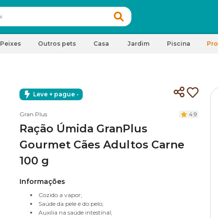
Peixes
Outros pets
Casa
Jardim
Piscina
Pr
Leve + pague -
Gran Plus
4.9
Ração Úmida GranPlus
Gourmet Cães Adultos Carne
100 g
Informações
Cozido a vapor;
Saúde da pele e do pelo;
Auxilia na saúde intestinal;