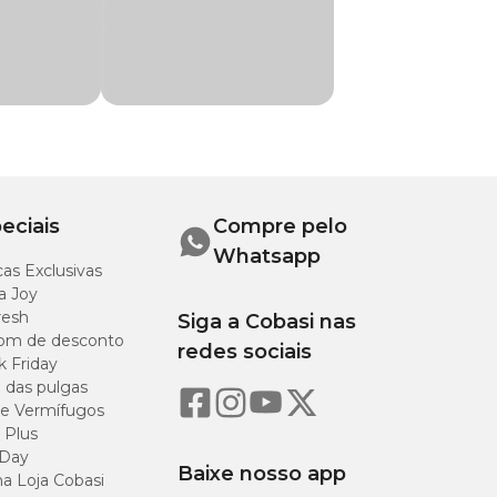
48 horas para
e Peixe Refinado,
 de Potássio, Goma
E, K3, B1, B2, B6,
eciais
Compre pelo
o de Manganês,
Whatsapp
as Exclusivas
a Joy
resh
Siga a Cobasi nas
om de desconto
redes sociais
k Friday
o das pulgas
e Vermífugos
/kg
 Plus
 Day
Baixe nosso app
a Loja Cobasi