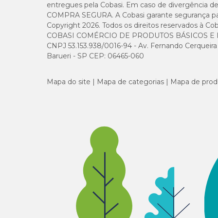
entregues pela Cobasi. Em caso de divergência de v
COMPRA SEGURA. A Cobasi garante segurança para 
Ômega 6 (mín.)
Copyright 2026. Todos os direitos reservados à Cob
COBASI COMÉRCIO DE PRODUTOS BÁSICOS E I
Ômega 3 (mín.)
CNPJ 53.153.938/0016-94 - Av. Fernando Cerqueira Cé
Barueri - SP CEP: 06465-060
Mapa do site
Mapa de categorias
Mapa de prod
Enriquecimento Mínimo por Kg
Vitamina A: 1.212UI, Vitamina D3: 110,4UI, Vitamina E: 1
B12: 6,7µg, Pantotenato de Cálcio: 2,84mg, Ácido Fólico:
Manganês: 1,15mg, Iodo: 0,3mg, Selênio: 0,08mg, Cobre: 