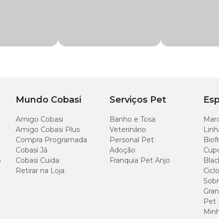
piente fechado ou com a embalagem devidamente vedada, e consumido em até 
Frango, Fígado de Frango, Fígado Suíno, Pele de Ave, Óleo de Linhaça, Óleo d
na-de-Açúcar, Água, Cloreto de Sódio (Sal Comum), Calcário Calcítico, Cloreto
ede Celular de Levedura - Fonte de Mananoligossacarídeos), Vitaminas (A, D3, 
Mundo Cobasi
Serviços Pet
Esp
Biotina, Cloreto de Colina), Minerais (Sulfato de Zinco, Sulfato de Ferro, Sulfat
Amigo Cobasi
Banho e Tosa
Marc
Amigo Cobasi Plus
Veterinário
Linh
Compra Programada
Personal Pet
Biof
Cobasi Já
Adoção
Cup
o
Cobasi Cuida
Franquia Pet Anjo
Blac
80g/kg
Retirar na Loja
Cicl
Sobr
1.300mg
Gran
Pet
Minh
30g/kg