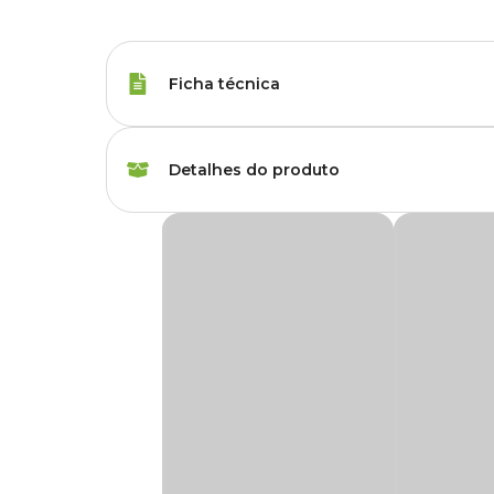
Ficha técnica
Porte
Raças Minis, Raças 
Detalhes do produto
Tipo da Ração
Premium Especial
Ração Úmida GranPlus Gourmet Cães Adulto
Peso da Ração
100 g
A
Ração Úmida GranPlus Gourmet Cães Adultos Ca
satisfazendo os paladares mais exigentes.
Corante
Com corante natural
Além de cuidar da saúde o seu pet, o
Sachê GranPlus
poss
seu cachorro mais bonitas e saudáveis.
Sabor da Ração
Carne
Sua formulação possui ômega 6, zinco e vitamina A, e o melh
seu pet a
Ração Úmida GranPlus Gourmet Cães Adul
Idade
Adulto
Modo de conservação