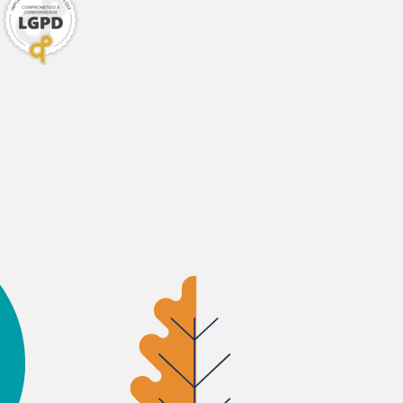
g/kg
g
B6: 0,3mg, Vitamina
g, Ferro: 17,6mg,