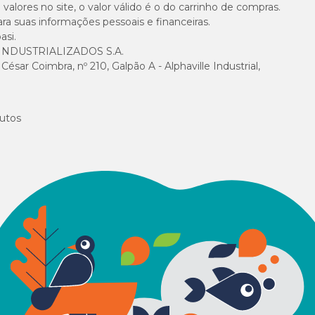
alores no site, o valor válido é o do carrinho de compras.
suas informações pessoais e financeiras.
2.800m
asi.
NDUSTRIALIZADOS S.A.
145mg/k
sar Coimbra, nº 210, Galpão A - Alphaville Industrial,
utos
0UI, Vitamina K3: 0,1mg, Vitamina B1: 0,43mg, Vitamina B2: 1,2mg, Vitamina 
 0,05mg, Ácido Nicotínico: 3,3mg, Biotina: 0,02mg, Colina: 340mg, Zinco: 20m
2,2mg.