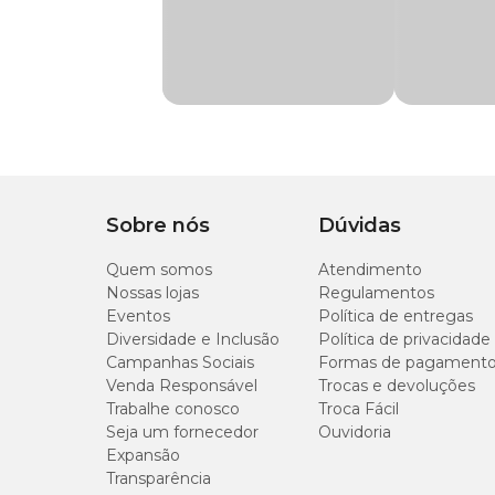
Transgênico
Sem transgênico
Após aberto, deve ser mantido sob refrigeração, em reci
preservar a qualidade e a segurança do alimento.
Raças de
Todas as Raças
Cachorro
Ingredientes
Marca
Gran Plus
Carne Bovina (mín. 1%), Carne Mecanicamente Separada de 
Farinha de Vísceras de Aves, Farinha de Trigo, Fibra de Ca
Xantana, Corante Natural Caramelo, Aditivo Prebiótico (Par
Gênero
Unissex
Sobre nós
Dúvidas
B12, Pantotenato de Cálcio, Ácido Fólico, Ácido Nicotínico, 
Iodato de Cálcio, Selenito de Sódio, Proteinato de Cobre).
Quem somos
Atendimento
Nossas lojas
Regulamentos
Níveis de Garantia
Eventos
Política de entregas
Diversidade e Inclusão
Política de privacidade
Campanhas Sociais
Formas de pagament
Proteína Bruta (mín.)
Venda Responsável
Trocas e devoluções
Trabalhe conosco
Troca Fácil
Fósforo (mín.)
Seja um fornecedor
Ouvidoria
Expansão
Transparência
Extrato Etéreo (mín.)