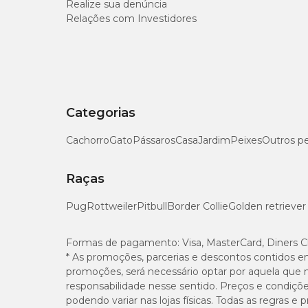
Realize sua denúncia
Relações com Investidores
Matéria Mineral (máx.)
Umidade (máx.)
Matéria Fibrosa (máx.)
Categorias
Cálcio (máx.)
Cachorro
Gato
Pássaros
Casa
Jardim
Peixes
Outros p
Cálcio (mín.)
Raças
Sódio (mín.)
Pug
Rottweiler
Pitbull
Border Collie
Golden retriever
Potássio (mín.)
Formas de pagamento:
Visa, MasterCard, Diners C
* As promoções, parcerias e descontos contidos e
Mananoligossacarídeos (mín.)
promoções, será necessário optar por aquela que 
responsabilidade nesse sentido. Preços e condiçõ
podendo variar nas lojas físicas. Todas as regras 
EPA + DHA (mín.)