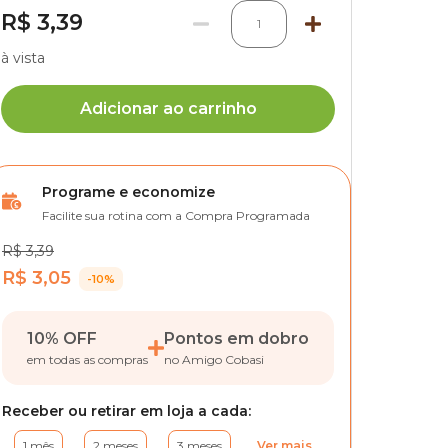
R$ 3,39
1
à vista
Adicionar ao carrinho
Programe e economize
Facilite sua rotina com a Compra Programada
R$ 3,39
R$ 3,05
-10%
10% OFF
Pontos em dobro
em todas as compras
no Amigo Cobasi
Receber ou retirar em loja a cada:
1 mês
2 meses
3 meses
Ver mais