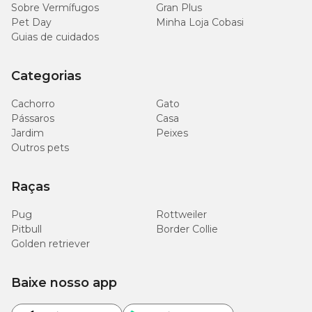
Sobre Vermífugos
Gran Plus
Miniatura
1 – 5 kg
½ – 2 copos
Pet Day
Minha Loja Cobasi
Guias de cuidados
6 – 10
Pequeno
2 – 3 copos
kg
Categorias
11 kg
Cachorro
Gato
Médio/Grande
ou
3 copos ou mais
Pássaros
Casa
mais
Jardim
Peixes
Outros pets
Raças
Pug
Rottweiler
Pitbull
Border Collie
Golden retriever
Baixe nosso app