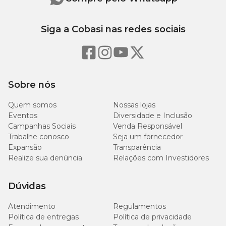
Proteína Bruta
55 g/kg
5,50%
Siga a Cobasi nas redes sociais
Extrato Etéreo (Gordura)
35 g/kg
3,50%
Matéria Fibrosa
12 g/kg
1,20%
Sobre nós
20
Matéria Mineral
2,00%
g/kg
Quem somos
Nossas lojas
Eventos
Diversidade e Inclusão
1.000
Campanhas Sociais
Cálcio (mín.)
Venda Responsável
-
mg/kg
Trabalhe conosco
Seja um fornecedor
Expansão
Transparência
2.000
Realize sua denúncia
Relações com Investidores
Cálcio (máx.)
-
mg/kg
Dúvidas
1.000
Fósforo
-
mg/kg
Atendimento
Regulamentos
Política de entregas
Política de privacidade
500