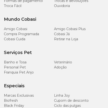
Formas de pagamento
Sódio
Trocas e devoluções
-
mg/kg
Troca Fácil
Ouvidoria
Mundo Cobasi
Enriquecimento Mínimo por Kg
Amigo Cobasi
Amigo Cobasi Plus
Compra Programada
Cobasi Já
Vitamina A 4.000UI; Vitamina D3 225UI; Vitamina E 25UI;
Cobasi Cuida
Retirar na Loja
Vitamina K3 0,03mg; Vitamina B1 0,65mg; Vitamina B2 1,50mg;
Ácido Pantotênico 3,50mg; Vitamina B6 0,40mg; Vitamina B12
9,00µg; Vitamina C 15,00mg; Niacina 3,75mg; Ácido Fólico
Serviços Pet
0,07mg; Biotina 0,01mg; Colina 180,00mg; Ferro 10,00mg;
Cobre 1,40mg; Manganês 0,75mg; Zinco 18,50mg; Iodo 0,20mg;
Banho e Tosa
Veterinário
Selênio 0,07mg.
Personal Pet
Adoção
Franquia Pet Anjo
Quantidade Recomendada
Especiais
Peso
Quantidade
do
Marcas Exclusivas
Linha Joy
Porte do Cão
/ Dia
Cão
Biofresh
Cupom de desconto
(copos)
(kg)
Black Friday
Ciclo das pulgas