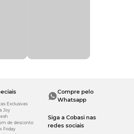
e carapaça fortes.
ço
incrível. Compre
 autolisada e
tada (Spirulina
na, Piridoxina,
ato de Ferro,
e celular de
ossilicato de cálcio
 de glúten de milho
eciais
Compre pelo
Whatsapp
as Exclusivas
a Joy
resh
Siga a Cobasi nas
om de desconto
redes sociais
k Friday