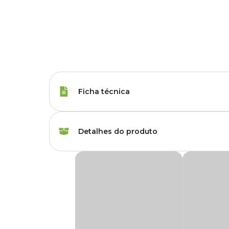
Ficha técnica
Espécies
Tartaruga
Detalhes do produto
Marca
Nutricon
Ração Turtle para Tartarugas Nutricon
Gênero
Unissex
A
Ração Turtle para Tartarugas Nutricon
é um alimen
como os
Tigres d'água
. Com grãos de 3,4mm de diâmetr
promovendo a saúde e o bem-estar delas.
Tipo de Ração
Standard
Sem corantes artificiais, a
ração para tartarugas
é enriqu