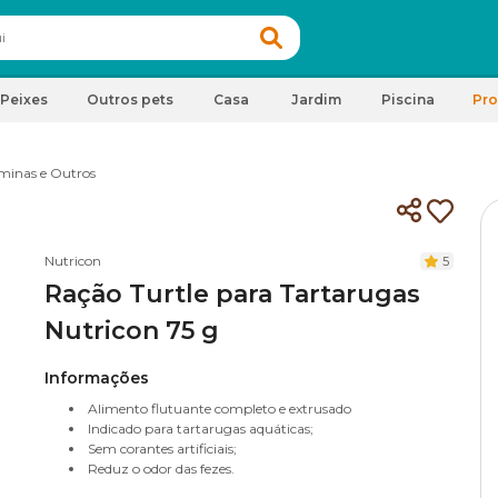
Peixes
Outros pets
Casa
Jardim
Piscina
Pr
minas e Outros
Nutricon
5
Ração Turtle para Tartarugas
Nutricon 75 g
Informações
Alimento flutuante completo e extrusado
Indicado para tartarugas aquáticas;
Sem corantes artificiais;
Reduz o odor das fezes.