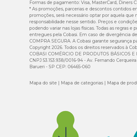
Formas de pagamento:
Visa, MasterCard, Diners C
* As promoções, parcerias e descontos contidos e
promoções, será necessário optar por aquela que 
Enriquecimento mínimo por kg
responsabilidade nesse sentido. Preços e condiçõ
podendo variar nas lojas físicas. Todas as regras 
Vitamina A 20.000 UI, Vitamina D3 5.000 UI, Vitamina E
entregues pela Cobasi. Em caso de divergência de v
Vitamina B12 65 mcg, Vitamina C 700 mg, Niacina 170 mg,
COMPRA SEGURA. A Cobasi garante segurança para 
mg, Cobalto 0,60 mg, Cobre 17 mg, Ferro 170 mg, Iodo 
Copyright 2026. Todos os direitos reservados à Cob
COBASI COMÉRCIO DE PRODUTOS BÁSICOS E I
Quanto de ração dar para tartaruga
CNPJ 53.153.938/0016-94 - Av. Fernando Cerqueira Cé
Barueri - SP CEP: 06465-060
Alimente 2 a 4 vezes/dia em quantidade suficiente para s
Mapa do site
Para evitar alterações nos parâmetros da água do aquaterrár
Mapa de categorias
Mapa de prod
Recomendamos a substituição do alimento antigo para o 