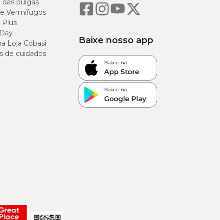
o das pulgas
12%
e Vermífugos
 Plus
35%
 Day
Baixe nosso app
a Loja Cobasi
4,5%
s de cuidados
4%
20%
4,5%
1,0%
0,9%
0,042%