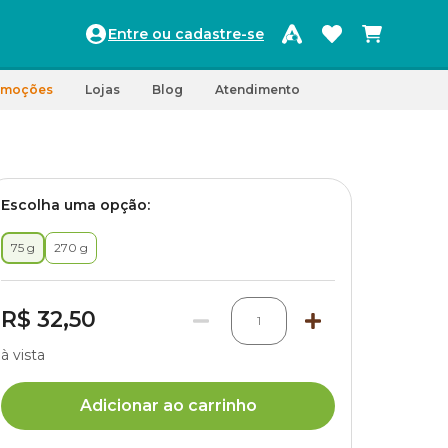
Entre ou cadastre-se
omoções
Lojas
Blog
Atendimento
Escolha uma opção:
75 g
270 g
R$ 32,50
1
à vista
Adicionar ao carrinho