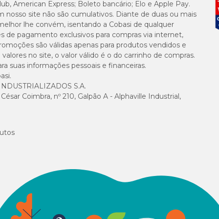
lub, American Express; Boleto bancário; Elo e Apple Pay.
m nosso site não são cumulativos. Diante de duas ou mais
melhor lhe convém, isentando a Cobasi de qualquer
es de pagamento exclusivos para compras via internet,
e promoções são válidas apenas para produtos vendidos e
 250 UI, Vitamina K3 25 mg, Vitamina B1 34 mg, Vitamina B2 34 mg, Vitami
alores no site, o valor válido é o do carrinho de compras.
 Ácido Pantotênico 85 mg, Biotina 1,70 mg, Ácido fólico 10 mg, Colina 850 m
suas informações pessoais e financeiras.
1,30 mg, Manganês 85 mg, Selênio 0,85 mg, Zinco 200 mg, Mananoligossacar
asi.
NDUSTRIALIZADOS S.A.
sar Coimbra, nº 210, Galpão A - Alphaville Industrial,
er consumida em até 10 minutos.
io, retire as sobras de alimento.
utos
novo de forma gradual.