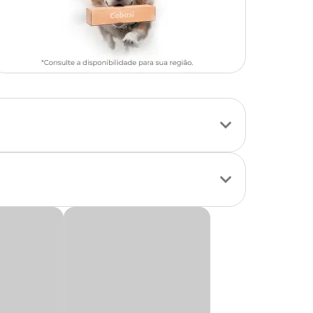
icas
de água doce,
ugas de estimação,
áveis. A fórmula