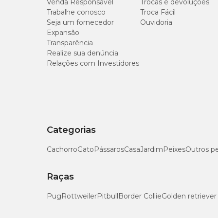
Venda Responsável
Trocas e devoluções
Umidade (máx.)
Trabalhe conosco
Troca Fácil
Seja um fornecedor
Ouvidoria
Proteína Bruta (mín.)
Expansão
Transparência
Extrato Etéreo (mín.)
Realize sua denúncia
Relações com Investidores
Matéria Fibrosa (máx.)
Matéria Mineral (máx.)
Cálcio (máx.)
Categorias
Cálcio (mín.)
Cachorro
Gato
Pássaros
Casa
Jardim
Peixes
Outros p
Fósforo (mín.)
Raças
Pug
Rottweiler
Pitbull
Border Collie
Golden retriever
Mananoligossacarídeos (mín.)