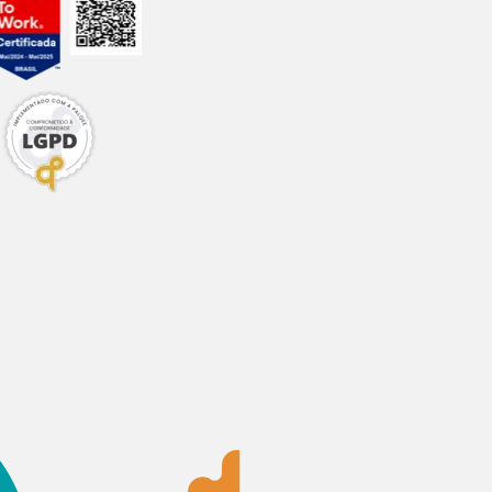
na B6 29 mg,
g, Inositol 210
ídeos 420 mg.