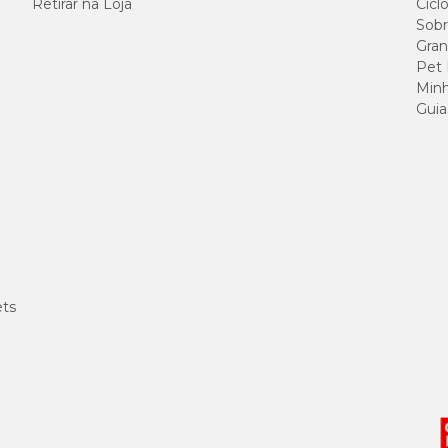
Retirar na Loja
Cicl
120 g/kg
Sobr
Gran
350 g/kg
Pet
Minh
45 g/kg
Guia
40 g/kg
200 g/kg
45 g/kg
10 g/kg
ets
9.000 mg/kg
420 mg/kg