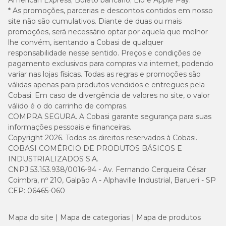
American Express; Boleto bancário; Elo e Apple Pay.
35 kg
385 g
* As promoções, parcerias e descontos contidos em nosso
site não são cumulativos. Diante de duas ou mais
40 kg
426 g
promoções, será necessário optar por aquela que melhor
lhe convém, isentando a Cobasi de qualquer
responsabilidade nesse sentido. Preços e condições de
45 kg
465 g
pagamento exclusivos para compras via internet, podendo
variar nas lojas físicas. Todas as regras e promoções são
50 kg
504 g
válidas apenas para produtos vendidos e entregues pela
Cobasi. Em caso de divergência de valores no site, o valor
válido é o do carrinho de compras.
55 kg
541 g
COMPRA SEGURA. A Cobasi garante segurança para suas
informações pessoais e financeiras.
Copyright 2026. Todos os direitos reservados à Cobasi.
COBASI COMÉRCIO DE PRODUTOS BÁSICOS E
Tamanho do Grão
INDUSTRIALIZADOS S.A.
CNPJ 53.153.938/0016-94 - Av. Fernando Cerqueira César
11,5 mm x 13,7 mm x 8,4 mm
Coimbra, nº 210, Galpão A - Alphaville Industrial, Barueri - SP
CEP: 06465-060
Guia para troca de ração
Mapa do site
Mapa de categorias
Mapa de produtos