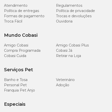
40
Atendimento
Regulamentos
Matéria Fibrosa (máx.)
4%
g/kg
Política de entregas
Política de privacidade
Formas de pagamento
Trocas e devoluções
Troca Fácil
Ouvidoria
20
Cálcio (máx.)
2%
g/kg
Mundo Cobasi
8.000
Cálcio (mín.)
0,8%
mg/kg
Amigo Cobasi
Amigo Cobasi Plus
Compra Programada
Cobasi Já
8.000
Cobasi Cuida
Retirar na Loja
Fósforo (mín.)
0,8%
mg/kg
Serviços Pet
1.200
Sódio (mín.)
0,12%
mg/kg
Banho e Tosa
Veterinário
Personal Pet
Adoção
5.000
Franquia Pet Anjo
Potássio (mín.)
0,5%
mg/kg
Especiais
4.000
DL-metionina (mín.)
0,4%
mg/kg