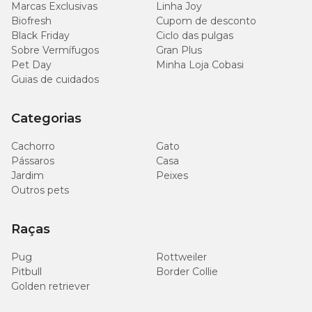
Marcas Exclusivas
Linha Joy
Biofresh
Cupom de desconto
9.000
L-lisina (mín.)
0,9%
Black Friday
Ciclo das pulgas
mg/kg
Sobre Vermífugos
Gran Plus
Pet Day
Minha Loja Cobasi
20
Guias de cuidados
Ômega 6 (mín.)
2%
g/kg
Categorias
2.600
Ômega 3 (mín.)
0,26%
mg/kg
Cachorro
Gato
Pássaros
Casa
3.370
Energia Metabolizável
Jardim
Peixes
kcal/kg
Outros pets
Raças
Enriquecimento Mínimo por Kg
Pug
Rottweiler
Pitbull
Border Collie
Vitamina A 24.000 UI, vitamina D3 900 UI, vitamina E 135 UI,
Golden retriever
vitamina K3 3 mg, vitamina B1 10,5 mg, vitamina B2 6,6 mg,
vitamina B6 3 mg, vitamina B12 90 µg, vitamina C 33 mg,