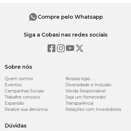
cobre, proteinato de ferro, proteinato de manganês, proteinato de
Gênero
Unissex
zinco, propionato de cálcio, parede celular de levedura.
Compre pelo Whatsapp
*Agrobacterium tumefaciens, Bacillus thuringiensis,
Streptomyces viridochromogenes.
Siga a Cobasi nas redes sociais
Níveis de Garantia
100
Umidade (máx.)
10%
g/kg
Sobre nós
260
Quem somos
Nossas lojas
Proteína Bruta (mín.)
26%
g/kg
Eventos
Diversidade e Inclusão
Campanhas Sociais
Venda Responsável
Trabalhe conosco
Seja um fornecedor
80
Extrato Etéreo (mín.)
8%
g/kg
Expansão
Transparência
Realize sua denúncia
Relações com Investidores
80
Matéria Mineral (máx.)
8%
g/kg
Dúvidas