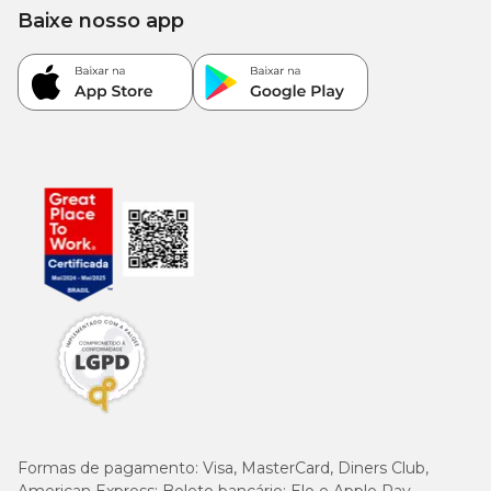
niacina 45 mg, colina 1.200 mg, ácido pantotênico 21 mg, ácido
Baixe nosso app
fólico 0,6 mg, biotina 0,06 mg, cobre 6 mg, ferro 40 mg, iodo 1,5
mg, manganês 20 mg, selênio 0,3 mg, zinco 90 mg.
Quantidade Diária Recomendada
Peso do Cão
Quantidade
12 kg
173 g
16 kg
214 g
20 kg
253 g
25 kg
299 g
30 kg
343 g
Formas de pagamento:
Visa, MasterCard, Diners Club,