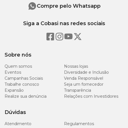
Compre pelo Whatsapp
Níveis de garantia
Siga a Cobasi nas redes sociais
110 g/kg
Umidade (máx.)
(11%)
260
Proteína Bruta (mín.)
g/kg
Sobre nós
(26%)
Quem somos
Nossas lojas
Eventos
Diversidade e Inclusão
160 g/kg
Extrato Etéreo (mín.)
(16%)
Campanhas Sociais
Venda Responsável
Trabalhe conosco
Seja um fornecedor
Expansão
Transparência
32 g/kg
Matéria Fibrosa (máx.)
Realize sua denúncia
Relações com Investidores
(3,2%)
56 g/kg
Dúvidas
Matéria Mineral (máx.)
(5,6%)
Atendimento
Regulamentos