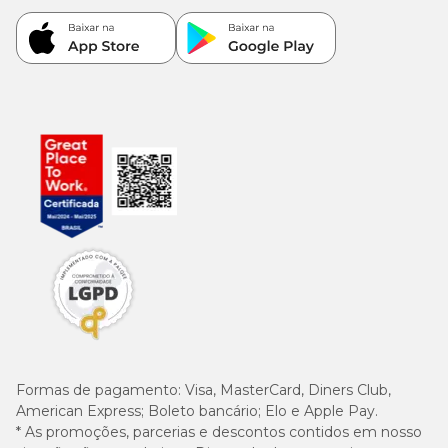
4.500
Ômega 3 (mín.)
mg/kg
(0,45%)
28,6
Ômega 6 (mín.)
g/kg
(2,86%)
1.100
EPA (mín.)
mg/kg
(0,11%)
700
DHA (mín.)
mg/kg
(0,07%)
Formas de pagamento:
Visa, MasterCard, Diners Club,
American Express; Boleto bancário; Elo e Apple Pay.
Enriquecimentos por Kg (mín.)
* As promoções, parcerias e descontos contidos em nosso