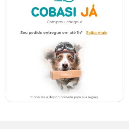
meses
Ingredientes
Linha
Raças Específicas
Milho moído*, farinha de vísceras de aves, quirera de arroz, farelo de
glúten de milho*, gordura de frango, farinha de torresmo, gordura
Marca
Royal Canin
suína, polpa desidratada de beterraba, fibra de soja*, glúten de
trigo, óleo branqueado e desodorizado de peixes, óleo de soja
refinado*, levedura de cervejaria inativada desidratada, óleo de
Gênero
Unissex
borragem (0,1%), hidrocloreto de glicosamina, sulfato de
condroitina, carbonato de cálcio, cloreto de potássio, cloreto de
sódio (sal comum), óxido de magnésio, tripolifosfato de sódio,
sorbato de potássio, frutooligossacarídeos, parede celular de
levedura (MOS), extrato de marigold, extrato de chá verde (Camélia
sinenses), zeolita, retinol (vitamina A), ácido ascórbico (vitamina
C), colecalciferol (vitamina D3), acetato de dl-alfa tocoferol
(vitamina E), cloridrato de tiamina (vitamina B1), riboflavina
(vitamina B2), cloridrato de piridoxina (vitamina B6),
cianocobalamina (vitamina B12), ácido nicotínico (niacina), D-
pantotenato de cálcio, biotina, ácido fólico, cloreto de colina,
sulfato de ferro, sulfato de cobre, óxido de zinco, óxido de
manganês, iodato de cálcio, levedura enriquecida com selênio,
zinco aminoácido quelato, manganês aminoácido quelato, cobre
aminoácido quelato, DL-metionina, tirosina, taurina, L-carnitina,
hidrolisado de fígado de aves, antioxidante BHA (butilhidroxianisol).