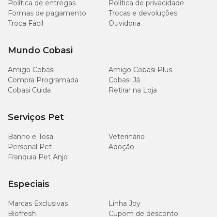
Política de entregas
Política de privacidade
4.260
Cálcio (mín.)
mg/kg
Formas de pagamento
Trocas e devoluções
(0,426%)
Troca Fácil
Ouvidoria
9.940
Mundo Cobasi
Cálcio (máx.)
mg/kg
(0,994%)
Amigo Cobasi
Amigo Cobasi Plus
Compra Programada
Cobasi Já
3.660
Cobasi Cuida
Retirar na Loja
Fósforo (mín.)
mg/kg
(0,366%)
Serviços Pet
2.400
Sódio (mín.)
mg/kg
Banho e Tosa
Veterinário
(0,24%)
Personal Pet
Adoção
Franquia Pet Anjo
4.000
Cloro (mín.)
mg/kg
Especiais
(0,4%)
Marcas Exclusivas
Linha Joy
5.520
Biofresh
Cupom de desconto
Potássio (mín.)
mg/kg