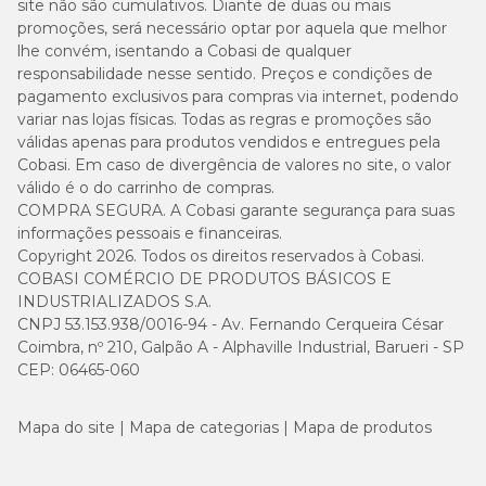
site não são cumulativos. Diante de duas ou mais
Vitamina A: 29.300 UI; Vitamina C: 300 mg; Vitamina D3: 800
promoções, será necessário optar por aquela que melhor
UI; Vitamina E: 580 UI; Vitamina B1: 26,9 mg; Vitamina B2: 51,1
lhe convém, isentando a Cobasi de qualquer
mg; Vitamina B5: 146 mg; Vitamina B6: 75,5 mg; Vitamina B12:
responsabilidade nesse sentido. Preços e condições de
130 µg; Niacina: 510 mg; Ácido Fólico: 13,6 mg; Biotina: 3,07 mg;
pagamento exclusivos para compras via internet, podendo
Colina: 2.400 mg; Cobre: 12 mg; Ferro: 39 mg; Manganês: 51 mg;
variar nas lojas físicas. Todas as regras e promoções são
Iodo: 3,9 mg; Zinco: 152 mg; Selênio: 0,08 mg.
válidas apenas para produtos vendidos e entregues pela
Cobasi. Em caso de divergência de valores no site, o valor
Quantidade recomendada
válido é o do carrinho de compras.
COMPRA SEGURA. A Cobasi garante segurança para suas
informações pessoais e financeiras.
2kg
Nível de
Copyright 2026. Todos os direitos reservados à Cobasi.
2kg
(Seca
3kg
atividade/Peso
(Seca)
+
(Seca)
+
COBASI COMÉRCIO DE PRODUTOS BÁSICOS E
do cão
Úmida)
INDUSTRIALIZADOS S.A.
CNPJ 53.153.938/0016-94 - Av. Fernando Cerqueira César
Coimbra, nº 210, Galpão A - Alphaville Industrial, Barueri - SP
41g ou
19g ou
55g ou
3
CEP: 06465-060
BAIXA
4/8
2/8 copo
5/8
3
copo
+ 1 sachê
copo
+
Mapa do site
Mapa de categorias
Mapa de produtos
47g ou
25g ou
64g ou
4
MODERADA
4/8
2/8 copo
6/8
4
copo
+ 1 sachê
copo
+