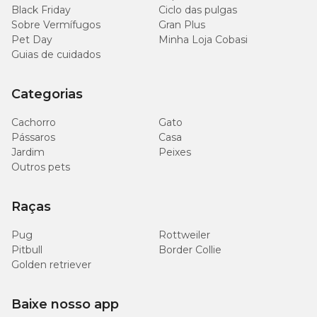
Black Friday
Ciclo das pulgas
(0,552%)
Sobre Vermífugos
Gran Plus
Pet Day
Minha Loja Cobasi
1.000
Guias de cuidados
Magnésio (mín.)
mg/kg
(0,1%)
Categorias
7.290
Metionina (mín.)
mg/kg
Cachorro
Gato
(0,729%)
Pássaros
Casa
Jardim
Peixes
9.990
Outros pets
Tirosina (mín.)
mg/kg
(0,999%)
Raças
1.900
Pug
Rottweiler
Taurina (mín.)
mg/kg
(0,19%)
Pitbull
Border Collie
Golden retriever
100
L-carnitina (mín.)
mg/kg
Baixe nosso app
(0,01%)