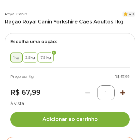
Royal Canin
4.9
Ração Royal Canin Yorkshire Cães Adultos 1kg
Escolha uma opção:
1kg
2,5kg
7,5 kg
Preço por Kg
R$ 67,99
R$ 67,99
1
à vista
Adicionar ao carrinho