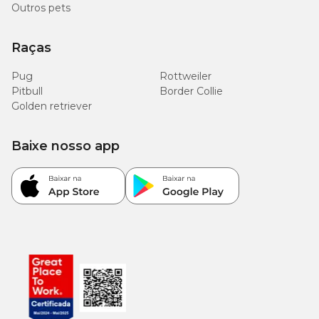
Outros pets
500
EPA (mín.)
mg/kg
Raças
(0,05%)
Pug
Rottweiler
400
Pitbull
Border Collie
DHA (mín.)
mg/kg
Golden retriever
(0,04%)
Baixe nosso app
Enriquecimento Mínimo por kg
Vitaminas:
A: 9.960 UI; C: 150 mg; D3: 600 UI; E: 258 UI; B1: 2,64
mg; B2: 10,02 mg; B3: 27,18 mg; B5: 16,92 mg; B6: 5,16 mg; B12:
40 µg; Biotina: 0,68 mg; Ácido fólico: 0,54 mg; Colina: 582 mg.
Minerais:
Cobre: 7,2 mg; Ferro: 22,8 mg; Manganês: 30 mg; Iodo:
2,28 mg; Zinco: 90 mg; Selênio: 0,04 mg.
Garanta agora a
Ração Royal Canin Veterinary Diet
Gastrointestinal Low Fat com preço
imperdível na Cobasi.
Proporcione ao seu pet uma alimentação de alta qualidade e