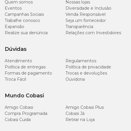
Extrato Etéreo (mín.)
Quem somos
Nossas lojas
(5%)
Eventos
Diversidade e Inclusão
Campanhas Sociais
Venda Responsável
90 g/kg
Extrato Etéreo (máx.)
Trabalhe conosco
Seja um fornecedor
(9%)
Expansão
Transparência
Realize sua denúncia
Relações com Investidores
41 g/kg
Matéria Fibrosa (máx.)
(4,1%)
Dúvidas
82 g/kg
Matéria Mineral (máx.)
Atendimento
Regulamentos
(8,2%)
Política de entregas
Política de privacidade
Formas de pagamento
Trocas e devoluções
7.400
Troca Fácil
Ouvidoria
Cálcio (mín.)
mg/kg
(0,74%)
Mundo Cobasi
13,7
Cálcio (máx.)
g/kg
Amigo Cobasi
Amigo Cobasi Plus
(1,37%)
Compra Programada
Cobasi Já
Cobasi Cuida
Retirar na Loja
5.200
Fósforo (mín.)
mg/kg