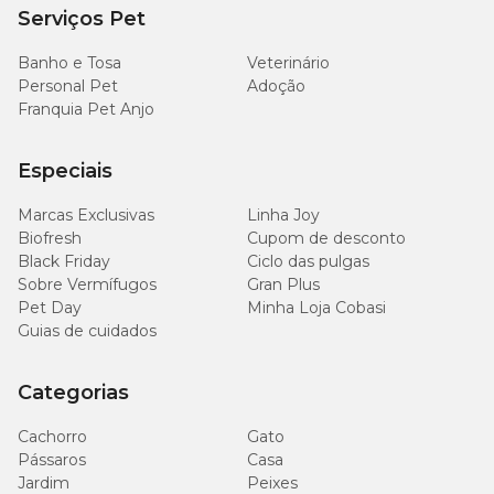
Serviços Pet
(0,52%)
Banho e Tosa
Veterinário
3.400
Personal Pet
Adoção
Sódio (mín.)
mg/kg
Franquia Pet Anjo
(0,34%)
5.600
Especiais
Cloro (mín.)
mg/kg
(0,56%)
Marcas Exclusivas
Linha Joy
Biofresh
Cupom de desconto
3.600
Black Friday
Ciclo das pulgas
Potássio (mín.)
mg/kg
Sobre Vermífugos
Gran Plus
(0,36%)
Pet Day
Minha Loja Cobasi
Guias de cuidados
3.700
Metionina (mín.)
mg/kg
(0,37%)
Categorias
Cachorro
Gato
700
Pássaros
Casa
Taurina (mín.)
mg/kg
(0,07%)
Jardim
Peixes