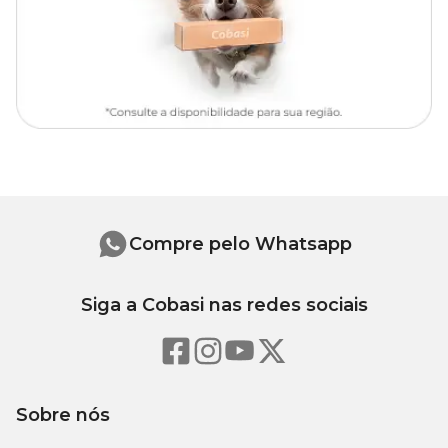
(sal comum), cloreto de potássio, frutooligossacarídeos (0,35%),
mananoligossacarídeos (0,2%), extrato de marigold (Tagetes
erecta), vitaminas (A, C, D3, E, B1, B2, B3, B5, B6, B12), biotina,
ácido fólico, cloreto de colina, levedura enriquecida com selênio,
iodato de cálcio, sulfato de cobre, óxido de manganês, sulfato de
ferro, óxido de zinco, zinco aminoácido quelato, cobre aminoácido
quelato, manganês aminoácido quelato, zeolita, ésteres de ácido
cítrico e ácidos graxos com glicerol, sorbato de potássio, DL-
metionina, taurina, hidrolisado de fígado de aves, antioxidante
BHA (butilhidroxianisol). *Milho moído geneticamente modificado.
Níveis de Garantia
Compre pelo Whatsapp
115 g/kg
Umidade (máx.)
Siga a Cobasi nas redes sociais
(11,5%)
200
Proteína Bruta (mín.)
g/kg
(20%)
Sobre nós
50 g/kg