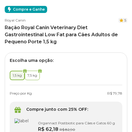
Compre e Ganhe
Royal Canin
5
Ração Royal Canin Veterinary Diet
Gastrointestinal Low Fat para Cães Adultos de
Pequeno Porte 1,5 kg
Escolha uma opção:
1,5 kg
7,5 kg
Preço por Kg
R$ 79,78
Compre junto com 25% OFF:
Organnact Postbiotic para Cães e Gatos 60 g
R$ 62,18
R$ 82,90