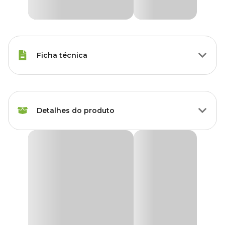
Ficha técnica
Porte
Raças Pequenas
Detalhes do produto
Tipo da Ração
Super Premium
Tipo Ração
Ração Royal Canin Veterinary Diet Gastrointestinal
Gastrointestinal
Medicamentosa
Low Fat para Cães Adultos de Pequeno Porte
A
Ração Royal Canin Veterinary Diet Gastrointestinal Low
Peso da Ração
1.5 kg, 7.5 kg
Fat
é um alimento coadjuvante seco desenvolvido especialmente
para cães adultos de pequeno porte que necessitam de suporte
nutricional no manejo de distúrbios gastrointestinais e
Corante
Sem corante
hiperlipidemia. Com fórmula de baixa gordura e altamente
digestível, é ideal para cães com metabolismo lipídico sensível.