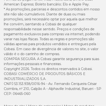
10 kg
2 copos
6/8 copos
copos
American Express; Boleto bancário; Elo e Apple Pay.
* As promoções, parcerias e descontos contidos em nosso
site não são cumulativos. Diante de duas ou mais
247g
ou 3 +
212g ou 3
233g ou 3 + 2/8
promoções, será necessário optar por aquela que melhor
20 kg
3/8
copos
copos
lhe convém, isentando a Cobasi de qualquer
copos
responsabilidade nesse sentido. Preços e condições de
pagamento exclusivos para compras via internet, podendo
335g
variar nas lojas físicas. Todas as regras e promoções são
ou 4 +
287g ou 4
316g ou 4 + 3/8
válidas apenas para produtos vendidos e entregues pela
30 kg
5/8
copos
copos
Cobasi. Em caso de divergência de valores no site, o valor
copos
válido é o do carrinho de compras.
COMPRA SEGURA. A Cobasi garante segurança para suas
415g ou
informações pessoais e financeiras.
356g ou 5
392g ou 5 + 4/8
40 kg
5 + 6/8
copos
copos
Copyright 2026. Todos os direitos reservados à Cobasi.
copos
COBASI COMÉRCIO DE PRODUTOS BÁSICOS E
INDUSTRIALIZADOS S.A.
491g ou
CNPJ 53.153.938/0016-94 - Av. Fernando Cerqueira César
421g ou 5 +
463g ou 6 + 3/8
50kg
6 + 7/8
7/8 copos
copos
Coimbra, nº 210, Galpão A - Alphaville Industrial, Barueri - SP
copos
CEP: 06465-060