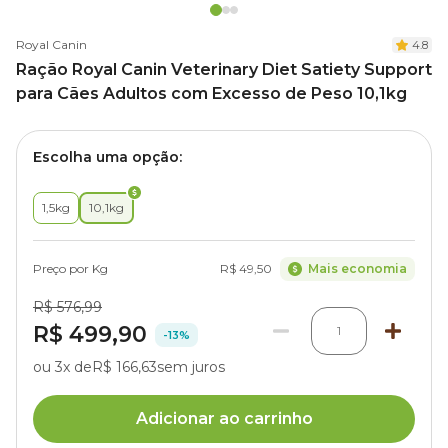
Royal Canin
4.8
Ração Royal Canin Veterinary Diet Satiety Support
para Cães Adultos com Excesso de Peso 10,1kg
Escolha uma opção:
1,5kg
10,1kg
Preço por Kg
R$ 49,50
Mais economia
R$ 576,99
R$ 499,90
1
-13%
ou 3x de
R$ 166,63
sem juros
Adicionar ao carrinho