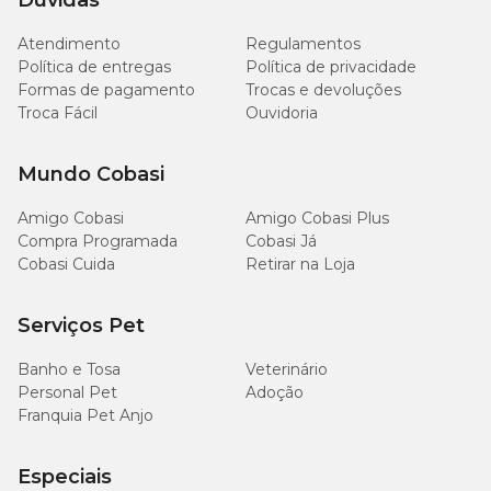
Dúvidas
Atendimento
Regulamentos
78
Matéria Mineral (máx.)
7,8%
Política de entregas
Política de privacidade
g/kg
Formas de pagamento
Trocas e devoluções
Troca Fácil
Ouvidoria
5.400
Cálcio (mín.)
0,54%
mg/kg
Mundo Cobasi
12,6
Cálcio (máx.)
1,26%
Amigo Cobasi
Amigo Cobasi Plus
g/kg
Compra Programada
Cobasi Já
Cobasi Cuida
Retirar na Loja
4.200
Fósforo (mín.)
0,42%
mg/kg
Serviços Pet
1.800
Sódio (mín.)
0,18%
mg/kg
Banho e Tosa
Veterinário
Personal Pet
Adoção
Franquia Pet Anjo
3.700
Cloro (mín.)
0,37%
mg/kg
Especiais