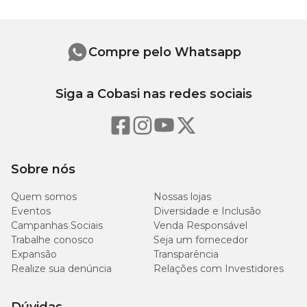
enriquecida com selênio, zinco aminoácido quelato, manganês
aminoácido quelato, cobre aminoácido quelato, DL-metionina,
taurina, L-lisina, L-triptofano, L-carnitina, hidrolisado de fígado de
aves, antioxidante BHA (butilhidroxianisol).
Compre pelo Whatsapp
Níveis de garantia
Siga a Cobasi nas redes sociais
115
Umidade (máx.)
11,5%
g/kg
Sobre nós
280
Proteína Bruta (mín.)
28%
g/kg
Quem somos
Nossas lojas
Eventos
Diversidade e Inclusão
Extrato Etéreo (mín.)
75 g/kg
7,5%
Campanhas Sociais
Venda Responsável
Trabalhe conosco
Seja um fornecedor
134
Expansão
Transparência
Matéria Fibrosa (mín.)
13,4%
g/kg
Realize sua denúncia
Relações com Investidores
174
Matéria Fibrosa (máx.)
17,4%
g/kg