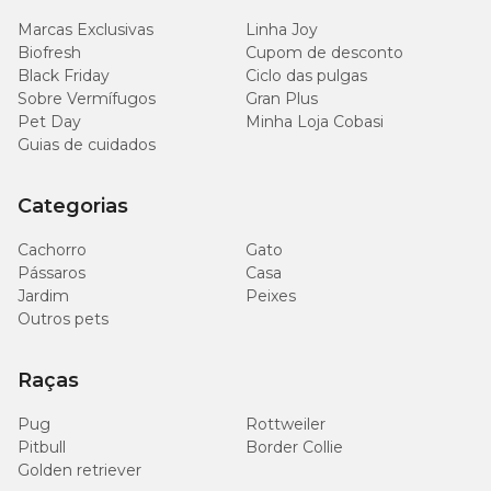
4.800
Potássio (mín.)
0,48%
mg/kg
Marcas Exclusivas
Linha Joy
Biofresh
Cupom de desconto
Black Friday
Ciclo das pulgas
600
Magnésio (mín.)
0,06%
mg/kg
Sobre Vermífugos
Gran Plus
Pet Day
Minha Loja Cobasi
Guias de cuidados
5.300
Metionina (mín.)
0,53%
mg/kg
Categorias
1.300
Taurina (mín.)
0,13%
mg/kg
Cachorro
Gato
Pássaros
Casa
Jardim
Peixes
8.200
Lisina (mín.)
0,82%
mg/kg
Outros pets
2.200
Raças
Triptofano (mín.)
0,22%
mg/kg
Pug
Rottweiler
226
Pitbull
Border Collie
L-carnitina (mín.)
0,0226%
mg/kg
Golden retriever