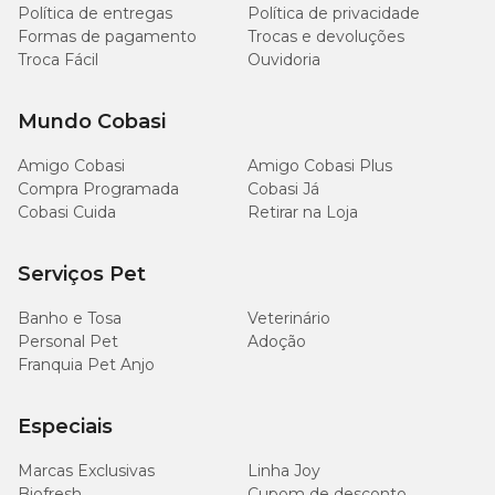
28
Política de entregas
Política de privacidade
Matéria Fibrosa (máx.)
2,8%
g/kg
Formas de pagamento
Trocas e devoluções
Troca Fácil
Ouvidoria
69
Matéria Mineral (máx.)
6,9%
g/kg
Mundo Cobasi
4.560
Amigo Cobasi
Cálcio (mín.)
Amigo Cobasi Plus
0,456%
mg/kg
Compra Programada
Cobasi Já
Cobasi Cuida
Retirar na Loja
10,6
Cálcio (máx.)
1,06%
g/kg
Serviços Pet
3.700
Fósforo (mín.)
0,37%
Banho e Tosa
Veterinário
mg/kg
Personal Pet
Adoção
Franquia Pet Anjo
4.800
Sódio (mín.)
0,48%
mg/kg
Especiais
7.900
Cloro (mín.)
0,79%
Marcas Exclusivas
Linha Joy
mg/kg
Biofresh
Cupom de desconto