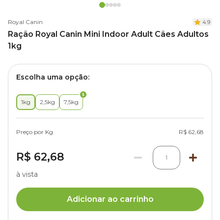
Royal Canin
4.9
Ração Royal Canin Mini Indoor Adult Cães Adultos
1kg
Escolha uma opção:
1kg
2,5kg
7,5kg
Preço por Kg
R$ 62,68
R$ 62,68
1
à vista
Adicionar ao carrinho