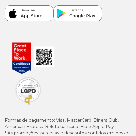
100
L-carnitina (mín.)
0,01%
mg/kg
800
EPA (mín.)
0,08%
mg/kg
700
DHA (mín.)
0,07%
mg/kg
Enriquecimento mínimo por kg
Vitamina: A: 25.400 UI, Vitamina C: 300 mg, Vitamina D3: 1.200
UI, Vitamina E: 600 UI, Vitamina B1: 5 mg, Vitamina B2: 6,9 mg,
Vitamina B6: 28,3 mg, Vitamina B12: 80 µg, PP: 42 mg, Ácido
Formas de pagamento:
Visa, MasterCard, Diners Club,
pantotênico: 40,5 mg, Ácido fólico: 9,2 mg, Biotina: 2,98 mg,
American Express; Boleto bancário; Elo e Apple Pay.
Colina: 2.300 mg, Cobre: 12 mg, Ferro: 38 mg, Manganês: 49 mg,
Iodo: 3,8 mg, Zinco: 148 mg, Selênio: 0,06 mg.
* As promoções, parcerias e descontos contidos em nosso