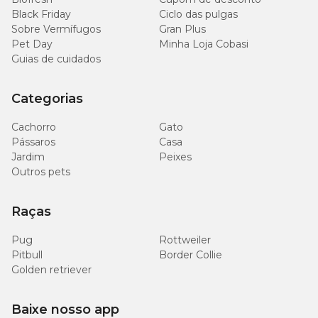
Black Friday
Ciclo das pulgas
5.500
Potássio (mín.)
0,55%
Sobre Vermífugos
Gran Plus
mg/kg
Pet Day
Minha Loja Cobasi
Guias de cuidados
1.000
Magnésio (mín.)
0,1%
mg/kg
Categorias
13,7
Tirosina (mín.)
1,37%
Cachorro
Gato
g/kg
Pássaros
Casa
Jardim
Peixes
8.200
Metionina (mín.)
0,82%
Outros pets
mg/kg
Raças
9.900
Lisina (mín.)
0,99%
mg/kg
Pug
Rottweiler
Pitbull
Border Collie
12,7
Arginina (mín.)
1,27%
Golden retriever
g/kg
900
Baixe nosso app
Taurina (mín.)
0,09%
mg/kg