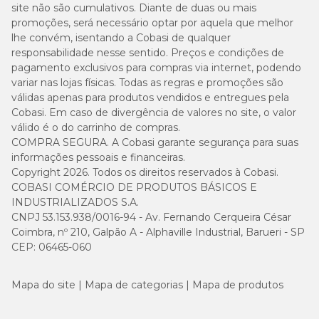
site não são cumulativos. Diante de duas ou mais
promoções, será necessário optar por aquela que melhor
Quantidade recomendada
lhe convém, isentando a Cobasi de qualquer
responsabilidade nesse sentido. Preços e condições de
pagamento exclusivos para compras via internet, podendo
Nível
Nível
Nível
variar nas lojas físicas. Todas as regras e promoções são
Peso do cão
Ativ.
Ativ.
Ativ.
Baixo
Médio
Alto
válidas apenas para produtos vendidos e entregues pela
Cobasi. Em caso de divergência de valores no site, o valor
válido é o do carrinho de compras.
43g ou
50g ou
57g
COMPRA SEGURA. A Cobasi garante segurança para suas
2 kg
3/8
4/8
ou 5/8
copos
copos
copos
informações pessoais e financeiras.
Copyright 2026. Todos os direitos reservados à Cobasi.
COBASI COMÉRCIO DE PRODUTOS BÁSICOS E
58g ou
68g ou
77g
INDUSTRIALIZADOS S.A.
3 kg
5/8
6/8
ou 6/8
copo
copo
copo
CNPJ 53.153.938/0016-94 - Av. Fernando Cerqueira César
Coimbra, nº 210, Galpão A - Alphaville Industrial, Barueri - SP
CEP: 06465-060
73g ou
84g ou
95g
4 kg
6/8
7/8
ou 1
copo
copo
copo
Mapa do site
Mapa de categorias
Mapa de produtos
113g
86g ou