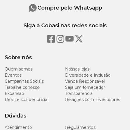
nicotínico (niacina), D-pantotenato de cálcio, biotina, ácido fólico,
Compre pelo Whatsapp
cloreto de colina, sorbato de potássio, sulfato de cálcio, sulfato de
ferro, sulfato de cobre, óxido de zinco, óxido de manganês, iodato
de cálcio, levedura enriquecida com selênio, zinco aminoácido
Siga a Cobasi nas redes sociais
quelato, manganês aminoácido quelato, cobre aminoácido
quelato, tirosina, DL-metionina, L-lisina, L-arginina, taurina, L-
carnitina, hidrolisado de fígado de aves, antioxidante BHA
(butilhidroxianisol).
Níveis de garantia
Sobre nós
Quem somos
Nossas lojas
110
Eventos
Diversidade e Inclusão
Umidade (máx.)
11%
g/kg
Campanhas Sociais
Venda Responsável
Trabalhe conosco
Seja um fornecedor
Expansão
Transparência
190
Proteína Bruta (mín.)
19%
g/kg
Realize sua denúncia
Relações com Investidores
120
Dúvidas
Extrato Etéreo (mín.)
12%
g/kg
Atendimento
Regulamentos