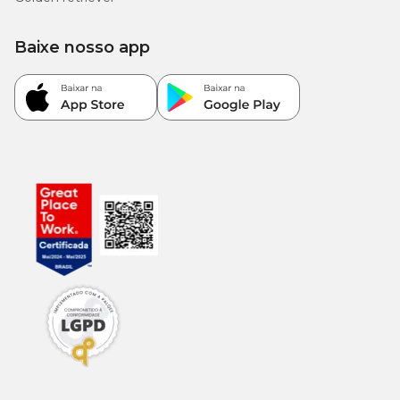
5.000
Ômega 3 (mín.)
0,5%
mg/kg
Baixe nosso app
1.400
EPA (mín.)
0,14%
mg/kg
1.000
DHA (mín.)
0,1%
mg/kg
3.963
Energia metabolizável
kcal/kg
Enriquecimentos por quilograma de produto (mín.)
Vitaminas:
A: 15.800 UI, D3: 1.000 UI, E: 500 UI, C: 200 mg, B1:
4,1 mg, B2: 7,1 mg, B6: 8,1 mg, B12: 70 µg, PP: 50 mg, Ácido
pantotênico: 25,5 mg, Ácido fólico: 0,8 mg, Biotina: 1,07 mg,
Colina: 2.500 mg.