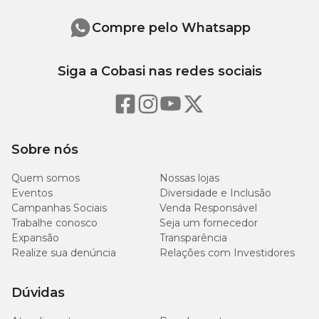
Níveis de garantia
Compre pelo Whatsapp
80
Umidade (máx.)
8%
Siga a Cobasi nas redes sociais
g/kg
310
Proteína Bruta (mín.)
31%
g/kg
Sobre nós
200
Extrato Etéreo (mín.)
20%
g/kg
Quem somos
Nossas lojas
Eventos
Diversidade e Inclusão
Matéria Fibrosa (máx.)
25 g/kg
2,5%
Campanhas Sociais
Venda Responsável
Trabalhe conosco
Seja um fornecedor
Expansão
Transparência
80
Matéria Mineral (máx.)
8%
Realize sua denúncia
Relações com Investidores
g/kg
8.800
Dúvidas
Cálcio (mín.)
0,88%
mg/kg