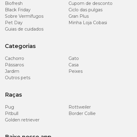
Biofresh
Cupom de desconto
Black Friday
Ciclo das pulgas
6.300
Sobre Vermífugos
Metionina (mín.)
Gran Plus
0,63%
mg/kg
Pet Day
Minha Loja Cobasi
Guias de cuidados
4.304
Energia metabolizável
-
kcal/kg
Categorias
Cachorro
Gato
Pássaros
Casa
Enriquecimento mínimo por kg
Jardim
Peixes
Outros pets
Vitaminas
: A: 18.600 UI, C: 300 mg, D3: 1.000 UI, E: 600 UI, B1:
16,9 mg, B2: 60,9 mg, B5: 56,68 mg, B6: 27,9 mg, B12: 170 µg,
Raças
Niacina: 190 mg, Ácido fólico: 4,5 mg, Biotina: 1,79 mg, Colina:
2.130 mg.
Minerais
: Cobre: 10 mg, Ferro: 40 mg, Manganês: 51 mg, Iodo: 4
Pug
Rottweiler
mg, Zinco: 154 mg, Selênio: 0,1 mg.
Pitbull
Border Collie
Golden retriever
Quantidade recomendada