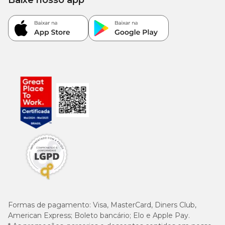
Baixe nosso app
Peso
Ideal
Sobrepeso
30 g
ou
24 g ou
2 kg
11g + 1
5g + 1 sachê
sachê
39 g
ou
31 g ou
3 kg
21g + 1
13g + 1 sachê
sachê
48 g
ou
39 g ou
4 kg
30g + 1
20g + 1 sachê
sachê
57 g
ou
45 g ou
5 kg
Formas de pagamento:
Visa, MasterCard, Diners Club,
38g + 1
27g + 1 sachê
American Express; Boleto bancário; Elo e Apple Pay.
sachê