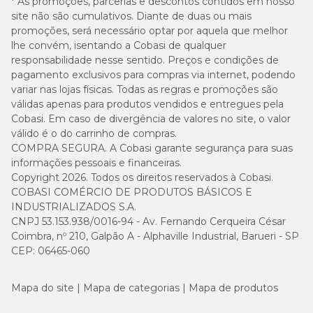
* As promoções, parcerias e descontos contidos em nosso
site não são cumulativos. Diante de duas ou mais
64 g
promoções, será necessário optar por aquela que melhor
ou
51 g ou
6 kg
lhe convém, isentando a Cobasi de qualquer
46g + 1
33g + 1 sachê
responsabilidade nesse sentido. Preços e condições de
sachê
pagamento exclusivos para compras via internet, podendo
variar nas lojas físicas. Todas as regras e promoções são
72 g
válidas apenas para produtos vendidos e entregues pela
ou
57 g ou
7 kg / +
Cobasi. Em caso de divergência de valores no site, o valor
54g + 1
39g + 1 sachê
sachê
válido é o do carrinho de compras.
COMPRA SEGURA. A Cobasi garante segurança para suas
informações pessoais e financeiras.
Copyright 2026. Todos os direitos reservados à Cobasi.
O mix com ração úmida deve ser com a
COBASI COMÉRCIO DE PRODUTOS BÁSICOS E
Ração Úmida Royal Canin Instinctive Gatos adultos
que
INDUSTRIALIZADOS S.A.
você também encontra aqui na Cobasi.
CNPJ 53.153.938/0016-94 - Av. Fernando Cerqueira César
Coimbra, nº 210, Galpão A - Alphaville Industrial, Barueri - SP
CEP: 06465-060
Guia para troca de ração
Caso haja necessidade em inserir uma nova ração para seu pet, é
Mapa do site
Mapa de categorias
Mapa de produtos
importante que a troca seja gradual e crescente. Para garantir
uma perfeita adaptação e aceitação, você pode seguir a sugestão