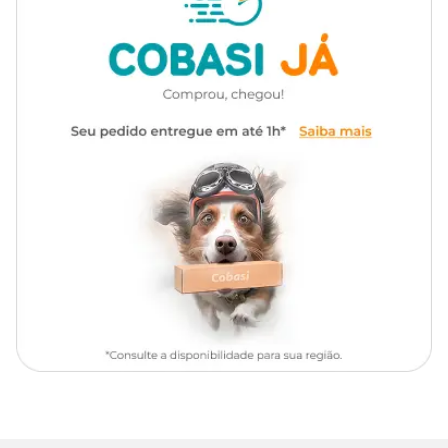
porções menores, reduzindo o esforço digestivo dos gatos com
Linha
Sensible
sensibilidade. Garanta o bem-estar do seu gato adquirindo a
Ração Royal Canin Sensible para Gatos Adultos com
preços
exclusivos nas lojas físicas, no site ou no app da Cobasi.
Marca
Royal Canin
Ingredientes
Gênero
Unissex
Farinha de vísceras de aves, farinha de torresmo, quirera de arroz,
gordura de frango, gordura suína, polpa desidratada de beterraba,
fibra de soja*, levedura de cervejaria inativada desidratada, milho
moído*, óleo branqueado e desodorizado de peixes, glúten de trigo,
óleo de soja refinado*, farelo de glúten de milho*, farinha de trigo,
cloreto de potássio, fosfato monocálcico, sulfato de cálcio,
bissulfato de sódio, zeolita, frutooligossacarídeos, retinol (vitamina
A), ácido ascórbico (vitamina C), colecalciferol (vitamina D3),
acetato de dl-alfa tocoferol (vitamina E), cloridrato de tiamina
(vitamina B1), riboflavina (vitamina B2), cloridrato de piridoxina
(vitamina B6), cianocobalamina (vitamina B12), ácido nicotínico
(niacina), D-pantotenato de cálcio, biotina, ácido fólico, cloreto de
colina, levedura enriquecida com selênio, sulfato de ferro, sulfato de
cobre, óxido de manganês, óxido de zinco, iodato de cálcio, taurina,
DL-metionina, hidrolisado de fígado de aves, antioxidante BHA
(butilhidroxianisol).