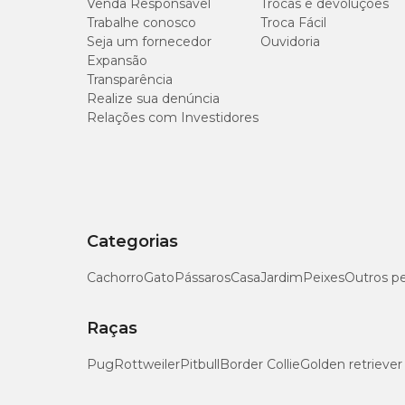
Venda Responsável
Trocas e devoluções
Trabalhe conosco
Troca Fácil
Seja um fornecedor
Ouvidoria
Matéria Fibrosa (máx.)
Expansão
Transparência
Matéria Mineral (máx.)
Realize sua denúncia
Relações com Investidores
Cálcio (mín.)
Cálcio (máx.)
Fósforo (mín)
Categorias
Sódio (mín)
Cachorro
Gato
Pássaros
Casa
Jardim
Peixes
Outros p
Cloro (mín.):
Raças
Potássio (mín.)
Pug
Rottweiler
Pitbull
Border Collie
Golden retriever
Magnésio (mín.)