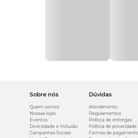
Transgênico
Sem transgênico
Garanta uma vida mais saudável e feliz para seu gato. Apr
o melhor pet shop online. Compre também pelo App ou nas l
Tipo da Ração
Super Premium
Ingredientes
Marca
Royal Canin
Água, miúdos de frango, fígado de suíno, miúdos de suínos,
celulose, carbonato de cálcio, cloreto de potássio, óxido de 
Gênero
Unissex
carragena, extrato de leveduras, colecalciferol (vitamina D3)
(vitamina B2), cloridrato de piridoxina (vitamina B6), cian
biotina, cloreto de colina, sulfato de zinco, sulfato de ferr
aminoácido quelato, manganês aminoácido quelato, taurina
Níveis de Garantia:
Sobre nós
Dúvidas
Umidade (máx.)
Quem somos
Atendimento
Nossas lojas
Regulamentos
Eventos
Política de entregas
Proteína Bruta (mín.)
Diversidade e Inclusão
Política de privacidade
Campanhas Sociais
Formas de pagament
Extrato Etéreo (mín.)