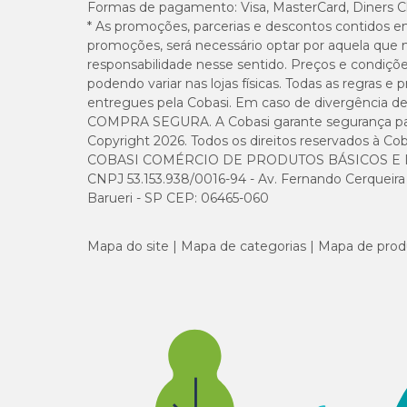
Formas de pagamento:
Visa, MasterCard, Diners C
* As promoções, parcerias e descontos contidos e
Taurina (mín.)
promoções, será necessário optar por aquela que 
responsabilidade nesse sentido. Preços e condiçõ
podendo variar nas lojas físicas. Todas as regras 
Metionina (mín.)
entregues pela Cobasi. Em caso de divergência de v
COMPRA SEGURA. A Cobasi garante segurança para 
Copyright 2026. Todos os direitos reservados à Cob
COBASI COMÉRCIO DE PRODUTOS BÁSICOS E I
Enriquecimento mínimo por quilograma de produt
CNPJ 53.153.938/0016-94 - Av. Fernando Cerqueira Cé
Barueri - SP CEP: 06465-060
Vitamina D3: 18 UI; Vitamina E: 12 UI; Vitamina B1: 0,84 
Niacina: 12 mg; Ácido fólico: 0,18 mg; Biotina: 0,036 mg; 
Mapa do site
Mapa de categorias
Mapa de prod
Quantidade diária recomendada
Peso do gato
4 kg