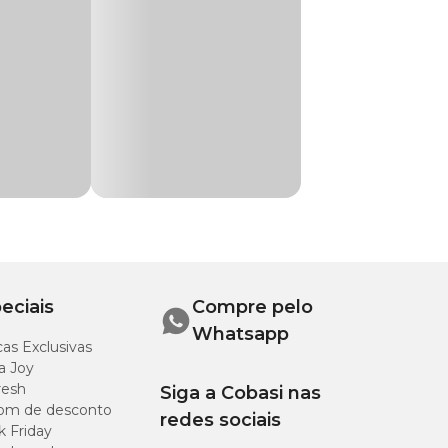
vel aqui na Cobasi,
ado de suíno,
lifosfato de sódio,
riboflavina
 ácido fólico,
to, cobre
eciais
Compre pelo
Whatsapp
 (81,4%)
as Exclusivas
a Joy
resh
Siga a Cobasi nas
9,9%)
om de desconto
redes sociais
k Friday
g/kg (0,6%)