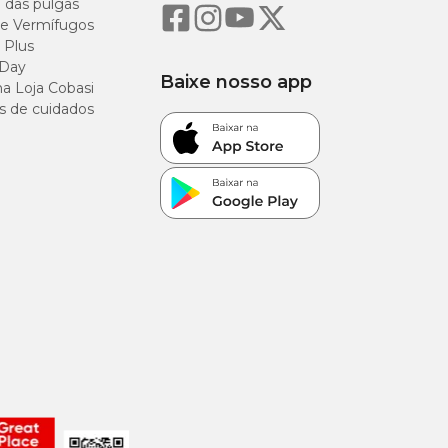
o das pulgas
e Vermífugos
 Plus
(2,8%)
 Day
Baixe nosso app
a Loja Cobasi
 (1,76%)
s de cuidados
/kg (0,15%)
g/kg (0,27%)
/kg (0,13%)
/kg (0,11%)
/kg (0,13%)
/kg (0,1%)
g (0,01%)