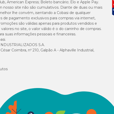
lub, American Express; Boleto bancário; Elo e Apple Pay.
m nosso site não são cumulativos. Diante de duas ou mais
490 mg/
melhor lhe convém, isentando a Cobasi de qualquer
es de pagamento exclusivos para compras via internet,
e promoções são válidas apenas para produtos vendidos e
1.400 mg
alores no site, o valor válido é o do carrinho de compras.
suas informações pessoais e financeiras.
asi.
NDUSTRIALIZADOS S.A.
o
sar Coimbra, nº 210, Galpão A - Alphaville Industrial,
mg; Vitamina B2: 1,2 mg; Vitamina B5: 4,8 mg; Vitamina B6: 0,57 mg; Vitamina
Colina: 18 mg; Cobre: 1,44 mg; Ferro: 1,8 mg; Manganês: 0,54 mg; Zinco: 5,4 m
utos
Sachês
2 +1/2 Sa