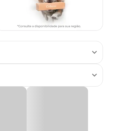
o de idade,
e sachê
ajuda a