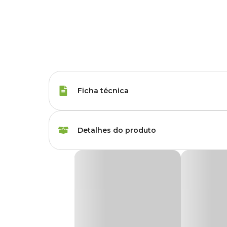
Ficha técnica
Raças de Gato
Todas as Raças
Detalhes do produto
Peso da Ração
85 g
Ração Úmida Royal Canin Instinctive Gatos A
Idade
Adulto
A
Ração Úmida Royal Canin Instinctive
é uma ração su
formulada para corresponder às necessidades macro nutricio
Corante
Sem corante
Por ser uma ração úmida é uma preferência instintiva que 
manter o peso ideal, pois tem baixo teor de gordura e auxi