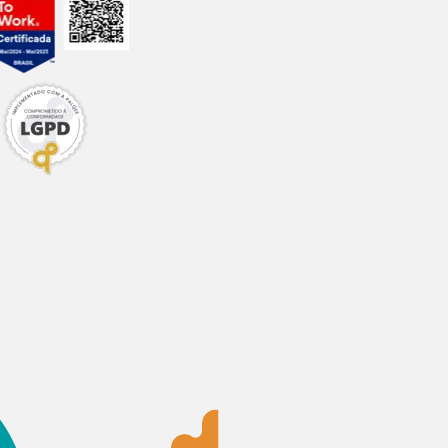
kg (0,049%)
/kg (0,14%)
 B12: 12,6 µg;
g; Iodo: 0,18 mg.
/dia
chês