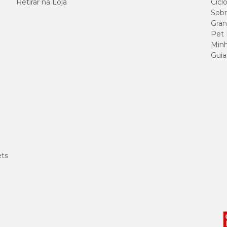
Retirar na Loja
Cicl
Sobr
Gran
28 g/kg 
Pet
Minh
17,6 g/kg
Guia
1.500 mg
2.700 m
1.300 mg
1.100 mg
ets
1.300 mg
1.000 mg
100 mg/k