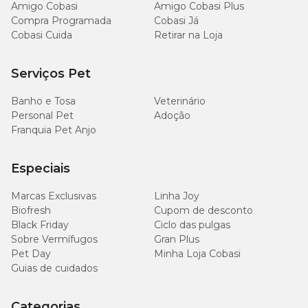
Amigo Cobasi
Amigo Cobasi Plus
Compra Programada
Cobasi Já
3.000
Cobasi Cuida
Retirar na Loja
Fósforo (mín.)
mg/kg
(0,3%)
Serviços Pet
1.100
Banho e Tosa
Veterinário
Sódio (mín.)
mg/kg
(0,11%)
Personal Pet
Adoção
Franquia Pet Anjo
4.700
Cloro (mín.)
mg/kg
Especiais
(0,47%)
Marcas Exclusivas
Linha Joy
4.900
Biofresh
Cupom de desconto
Potássio (mín.)
mg/kg
Black Friday
Ciclo das pulgas
(0,49%)
Sobre Vermífugos
Gran Plus
Pet Day
Minha Loja Cobasi
500
Guias de cuidados
Magnésio (mín.)
mg/kg
(0,05%)
Categorias