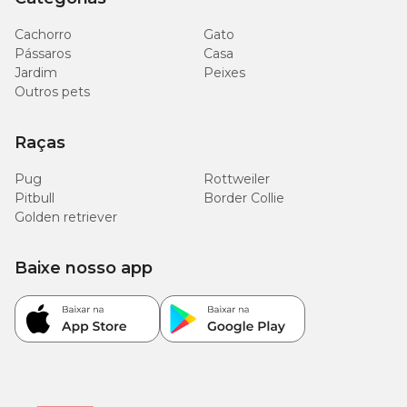
7 mg/kg
Cobre (máx.)
(0,0007%)
Cachorro
Gato
Pássaros
Casa
Jardim
Peixes
5.500
Outros pets
Metionina (mín.)
mg/kg
(0,55%)
Raças
7.100
Lisina (mín.)
mg/kg
Pug
Rottweiler
(0,71%)
Pitbull
Border Collie
Golden retriever
1.500
Taurina (mín.)
mg/kg
(0,15%)
Baixe nosso app
210 mg/kg
L-carnitina (mín.)
(0,021%)
700
EPA (mín.)
mg/kg
(0,07%)