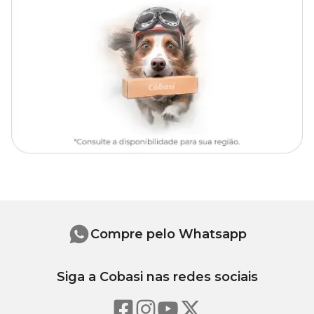
Ingredientes
Quirera de arroz, milho moído*, proteína hidrolisada de soja*,
gordura de frango, gordura suína, polpa desidratada de beterraba,
óleo de soja refinado*, fibra de soja*, óleo branqueado e
desodorizado de peixes, fosfato monocálcico, carbonato de cálcio,
cloreto de potássio, cloreto de sódio (sal comum), óxido de
magnésio, sorbato de potássio, frutooligossacarídeos (0,35%),
extrato de marigold (Tagetes erecta), retinol (vitamina A), ácido
ascórbico (vitamina C), colecalciferol (vitamina D3), acetato de dl-
alfa tocoferol (vitamina E), cloridrato de tiamina (vitamina B1),
riboflavina (vitamina B2), cloridrato de piridoxina (vitamina B6),
cianocobalamina (vitamina B12), ácido nicotínico (niacina),
menadiona bissulfito de nicotinamida (vitamina K3), D-
pantotenato de cálcio, biotina, ácido fólico, cloreto de colina,
sulfato de ferro, óxido de manganês, iodato de cálcio, levedura
enriquecida com selênio, zinco aminoácido quelato, DL-metionina,
L-lisina, taurina, L-carnitina, hidrolisado de fígado de aves,
Compre pelo Whatsapp
antioxidante BHA (butilhidroxianisol).
Siga a Cobasi nas redes sociais
Níveis de garantia