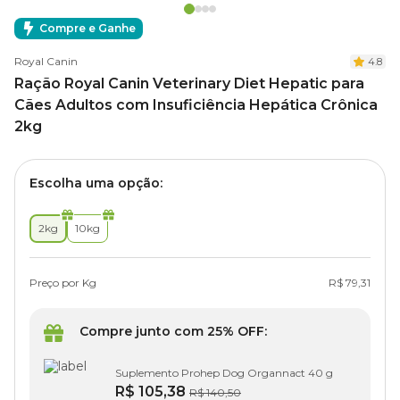
Compre e Ganhe
Royal Canin
4.8
Ração Royal Canin Veterinary Diet Hepatic para
Cães Adultos com Insuficiência Hepática Crônica
2kg
Escolha uma opção:
2kg
10kg
Preço por Kg
R$ 79,31
Compre junto com 25% OFF:
Suplemento Prohep Dog Organnact 40 g
R$ 105,38
R$ 140,50