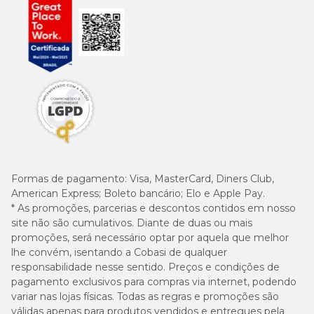
500
DHA (mín.)
mg/kg
(0,05%)
Enriquecimentos por quilograma de produto (mín.):
VITAMINAS: A: 10.980 UI, C: 168 mg, D3: 720 UI, E: 360 UI, B1: 2,88
mg, B2: 2,94 mg, B6: 5,64 mg, B12: 48 µg, Niacina: 13,8 mg, K3:
Formas de pagamento:
Visa, MasterCard, Diners Club,
0,204 mg; B5: 17,46 mg, Biotina: 0,744 mg, Ácido fólico: 0,6 mg,
Colina: 1.020 mg.
American Express; Boleto bancário; Elo e Apple Pay.
MINERAIS: Ferro: 72 mg, Manganês: 33,6 mg, Iodo: 3,48 mg,
* As promoções, parcerias e descontos contidos em nosso
Zinco: 133,2 mg, Selênio: 0,234 mg.
site não são cumulativos. Diante de duas ou mais
promoções, será necessário optar por aquela que melhor
lhe convém, isentando a Cobasi de qualquer
Quantidade recomendada
responsabilidade nesse sentido. Preços e condições de
pagamento exclusivos para compras via internet, podendo
Peso
variar nas lojas físicas. Todas as regras e promoções são
Magro
Magro
Normal
Normal
do
válidas apenas para produtos vendidos e entregues pela
(g)
(copo)
(g)
(copo)