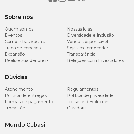
115 g/kg
Umidade (máx.)
(11,5%)
Sobre nós
140 g/kg
Proteína Bruta (mín.)
(14%)
Quem somos
Nossas lojas
Eventos
Diversidade e Inclusão
Campanhas Sociais
Venda Responsável
140 g/kg
Extrato Etéreo (mín.)
Trabalhe conosco
Seja um fornecedor
(14%)
Expansão
Transparência
Realize sua denúncia
Relações com Investidores
38 g/kg
Matéria Fibrosa (máx.)
(3,8%)
Dúvidas
70 g/kg
Matéria Mineral (máx.)
(7%)
Atendimento
Regulamentos
Política de entregas
Política de privacidade
Formas de pagamento
Trocas e devoluções
4.300
Troca Fácil
Cálcio (mín.)
Ouvidoria
mg/kg
(0,43%)
Mundo Cobasi
10,2 g/kg
Cálcio (máx.)
(1,02%)