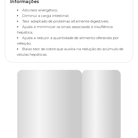
Informações
Alto teor energético;
Diminui a carga intestinal;
Teor adaptado de proteínas altamente digestiveis;
Ajuda a minimizar os sinais associaods à insufiência
hepática;
Ajuda a reduzir a quantidade de alimento oferecida por
refeição;
Baixo teor de cobre que auxilia na redução do acúmulo de
células hepáticas.