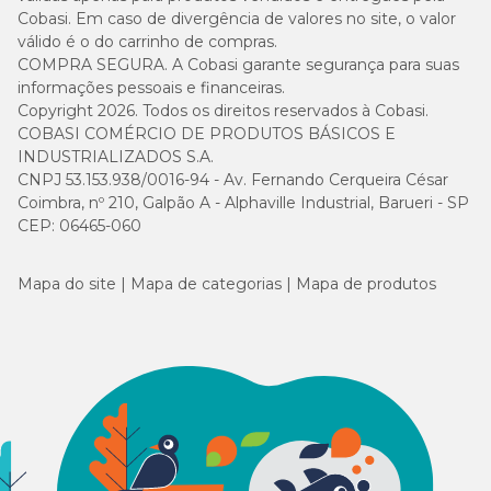
cão
Cobasi. Em caso de divergência de valores no site, o valor
válido é o do carrinho de compras.
COMPRA SEGURA. A Cobasi garante segurança para suas
5 kg
107g
1 + 1/8
94g
1
informações pessoais e financeiras.
Copyright 2026. Todos os direitos reservados à Cobasi.
10 kg
180g
1 + 7/8
159g
1 + 6/8
COBASI COMÉRCIO DE PRODUTOS BÁSICOS E
INDUSTRIALIZADOS S.A.
20 kg
303g
3 + 2/8
267g
2 + 7/8
CNPJ 53.153.938/0016-94 - Av. Fernando Cerqueira César
Coimbra, nº 210, Galpão A - Alphaville Industrial, Barueri - SP
CEP: 06465-060
30 kg
411g
4 + 3/8
362g
3 + 7/8
Mapa do site
40 kg
510g
Mapa de categorias
5 + 4/8
Mapa de produtos
449g
4 + 6/8
Guia para troca de ração
Caso haja necessidade em inserir uma nova ração para seu pet, é
importante que a troca seja gradual e crescente. Para garantir
uma perfeita adaptação e aceitação, você pode seguir a sugestão