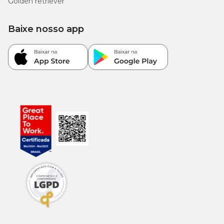
Golden retriever
5.400
Metionina (mín.)
0,54%
mg/kg
Baixe nosso app
1.400
Taurina (mín.)
0,14%
mg/kg
8.400
Lisina (mín.)
0,84%
mg/kg
228
L-carnitina (mín.)
0,0228%
mg/kg
2.659
Energia metabolizável
-
kcal/kg
Enriquecimento mínimo por kg