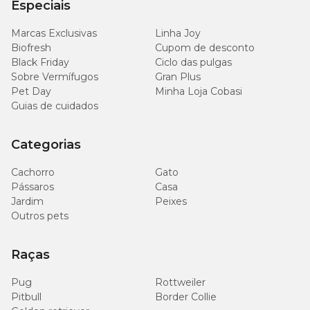
Especiais
4.500
Fósforo (mín.)
0,45%
mg/kg
Marcas Exclusivas
Linha Joy
Biofresh
Cupom de desconto
10,5
Fósforo (máx.)
1,05%
Black Friday
Ciclo das pulgas
g/kg
Sobre Vermífugos
Gran Plus
Pet Day
Minha Loja Cobasi
4.200
Guias de cuidados
Sódio (mín.)
0,42%
mg/kg
Categorias
7.020
Cloro (mín.)
0,702%
mg/kg
Cachorro
Gato
Pássaros
Casa
4.800
Potássio (mín.)
0,48%
Jardim
Peixes
mg/kg
Outros pets
660
Magnésio (mín.)
0,066%
Raças
mg/kg
Pug
Rottweiler
1.500
Magnésio (máx.)
0,15%
Pitbull
Border Collie
mg/kg