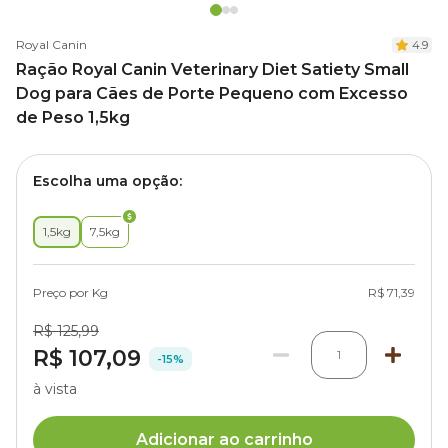
Royal Canin
4.9
Ração Royal Canin Veterinary Diet Satiety Small
Dog para Cães de Porte Pequeno com Excesso
de Peso 1,5kg
Escolha uma opção:
1,5kg
7,5kg
Preço por Kg
R$ 71,39
R$ 125,99
R$ 107,09
1
-15%
à vista
Adicionar ao carrinho