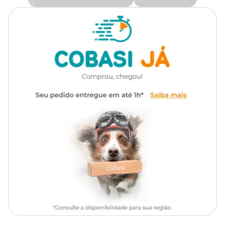
Beagle, Boston Terrier,
Chihuahua, Dachshund,
Quais os diferenciais da ração Royal Canin Satiety?
Raças de
Lhasa Apso, Lulu da
Cachorro
Pomerânia, Maltês,
Os grandes diferenciais da
ração Royal Canin Satiety para cães
Pinscher, Poodle, Pug, Shih
adultos
de raças de pequeno porte estão em sua fórmula
Tzu, SRD, Yorkshire Terrier
exclusiva. Em que se destacam a alta concentração de fibras e
proteínas essenciais para o bom funcionamento do sistema
digestivo do pet.
Marca
Royal Canin
Um dos destaques da
Royal Canin Satiety
é a sua efetividade na
redução de peso dos cães, que apresenta ótimos resultados nos
Gênero
Unissex
primeiros três meses. O segredo fica por conta da saciedade que a
ração proporciona, evitando que o seu amigo coma fora do horário
das refeições.
Atenção:
Por se tratar de um alimento complementar, o
recomendado é inserir a
Ração Royal Canin Satiety
na dieta do
cão apenas após a recomendação de um médico-veterinário.
Royal Canin Satiety: ingredientes
Farinha de vísceras de aves, lignocelulose, farinha de mandioca,
fibra de soja*, fibra de ervilha, glúten de trigo, farelo de glúten de