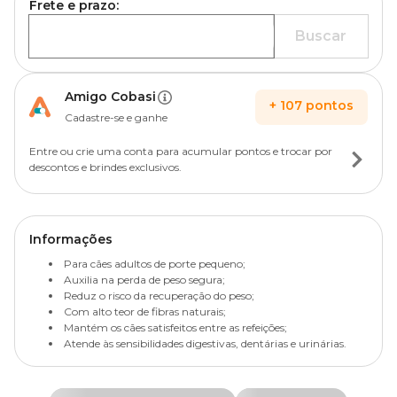
Frete e prazo:
Buscar
Amigo Cobasi
+
107
pontos
Cadastre-se e ganhe
Entre ou crie uma conta para acumular pontos e trocar por
descontos e brindes exclusivos.
Informações
Para cães adultos de porte pequeno;
Auxilia na perda de peso segura;
Reduz o risco da recuperação do peso;
Com alto teor de fibras naturais;
Mantém os cães satisfeitos entre as refeições;
Atende às sensibilidades digestivas, dentárias e urinárias.