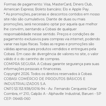
Formas de pagamento:
Vitamina A: 10.740 UI, Vitamina C: 240 mg, Vitamina D3: 540 UI,
Visa, MasterCard, Diners Club,
Vitamina E: 486 UI, Vitamina B1: 9,78 mg, Vitamina B2: 36,54
American Express; Boleto bancário; Elo e Apple Pay.
mg, Vitamina B5: 33,78 mg, Vitamina B6: 16,08 mg, Vitamina
* As promoções, parcerias e descontos contidos em nosso
B12: 102 µg, Niacina: 123,6 mg, Biotina: 1,032 mg, Ácido fólico: 2,58
site não são cumulativos. Diante de duas ou mais
mg, Colina: 1.320 mg, Cobre: 6 mg, Ferro: 19,8 mg, Manganês:
promoções, será necessário optar por aquela que melhor
25,2 mg, Iodo: 1,98 mg, Zinco: 76,2 mg, Selênio: 0,03 mg.
lhe convém, isentando a Cobasi de qualquer
responsabilidade nesse sentido. Preços e condições de
Guia para troca de ração
pagamento exclusivos para compras via internet, podendo
variar nas lojas físicas. Todas as regras e promoções são
Caso haja necessidade em inserir uma nova ração para seu pet, é
válidas apenas para produtos vendidos e entregues pela
importante que a troca seja gradual e crescente. Para garantir
Cobasi. Em caso de divergência de valores no site, o valor
uma perfeita adaptação e aceitação, você pode seguir a sugestão
válido é o do carrinho de compras.
abaixo ou conforme orientação do médico-veterinário:
COMPRA SEGURA. A Cobasi garante segurança para suas
informações pessoais e financeiras.
Copyright 2026. Todos os direitos reservados à Cobasi.
COBASI COMÉRCIO DE PRODUTOS BÁSICOS E
INDUSTRIALIZADOS S.A.
CNPJ 53.153.938/0016-94 - Av. Fernando Cerqueira César
Coimbra, nº 210, Galpão A - Alphaville Industrial, Barueri - SP
CEP: 06465-060