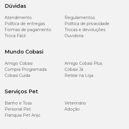
Dúvidas
Umidade (máx.)
115 g/kg
11,5%
Atendimento
Regulamentos
280
Política de entregas
Política de privacidade
Proteína Bruta (mín.)
28%
g/kg
Formas de pagamento
Trocas e devoluções
Troca Fácil
Ouvidoria
Extrato Etéreo (mín.)
75 g/kg
7,5%
Mundo Cobasi
165
Matéria Fibrosa (máx.)
16,5%
g/kg
Amigo Cobasi
Amigo Cobasi Plus
Compra Programada
Cobasi Já
90
Cobasi Cuida
Retirar na Loja
Matéria Mineral (máx.)
9%
g/kg
Serviços Pet
5.400
Cálcio (mín.)
0,54%
mg/kg
Banho e Tosa
Veterinário
Personal Pet
Adoção
12,6
Franquia Pet Anjo
Cálcio (máx.)
1,26%
g/kg