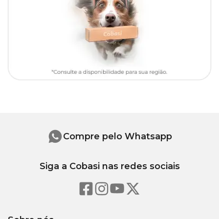
desidratada de beterraba, gordura suína, gordura de frango, óleo de
soja refinado, óleo branqueado e desodorizado de peixes, óleo de
borragem, fosfato monocálcico, cloreto de potássio, cloreto de
sódio (sal comum), carbonato de cálcio, óxido de magnésio,
sorbato de potássio, frutooligossacarídeos, extrato de marigold
(Tagetes erecta), zeolita, retinol (vitamina A), cloridrato de tiamina
(vitamina B1), riboflavina (vitamina B2), cloridrato de piridoxina
(vitamina B6), cianocobalamina (vitamina B12), ácido ascórbico
(vitamina C), colecalciferol (vitamina D3), acetato de dl-alfa
tocoferol (vitamina E), ácido nicotínico (niacina), D-pantotenato
de cálcio, biotina, ácido fólico, cloreto de colina, sulfato de cálcio,
óxido de zinco, óxido de manganês, sulfato de ferro, sulfato de
cobre, iodato de cálcio, levedura enriquecida com selênio, zinco
aminoácido quelato, manganês aminoácido quelato, cobre
aminoácido quelato, DL-metionina, taurina, hidrolisado de fígado
de aves, antioxidante BHA (butilhidroxianisol).
Compre pelo Whatsapp
Níveis de garantia
Siga a Cobasi nas redes sociais
Umidade (máx.)
115 g/kg
11,5%
210
Proteína Bruta (mín.)
21%