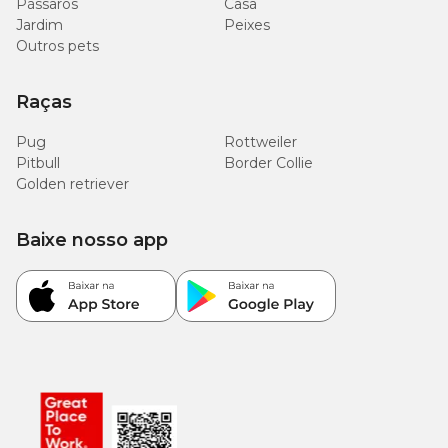
Pássaros
Casa
3.729
Energia metabolizável
Jardim
Peixes
kcal/kg
Outros pets
Raças
Enriquecimento mínimo por kg
Pug
Rottweiler
Pitbull
Border Collie
Vitamina A: 18.840 UI, Vitamina C: 180 mg, Vitamina D3: 480 UI,
Golden retriever
Vitamina E: 360 UI, Vitamina B1: 16,5 mg, Vitamina B2: 30,06 mg,
Vitamina B5: 88,68 mg, Vitamina B6: 46,26 mg, Vitamina B12: 84
µg, Niacina: 297,6 mg, Biotina: 1,878 mg, Colina: 900 mg, Ácido
Baixe nosso app
fólico: 8,34 mg, Cobre: 9 mg, Ferro: 24,6 mg, Manganês: 32,4 mg,
Iodo: 2,22 mg, Zinco: 116,4 mg, Selênio: 0,15 mg.
Quantidade diária recomendada
Peso do cão
Normal
Sobrepeso
5kg
85g
72g