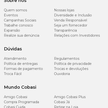
Sobre nós
g/kg
Quem somos
Nossas lojas
100
Extrato Etéreo (mín.)
10%
Eventos
Diversidade e Inclusão
g/kg
Campanhas Sociais
Venda Responsável
Trabalhe conosco
Seja um fornecedor
140
Expansão
Transparência
Extrato Etéreo (máx.)
14%
g/kg
Realize sua denúncia
Relações com Investidores
Matéria Fibrosa (máx.)
31 g/kg
3,1%
Dúvidas
89
Atendimento
Regulamentos
Matéria Mineral (máx.)
8,9%
g/kg
Política de entregas
Política de privacidade
Formas de pagamento
Trocas e devoluções
5.600
Troca Fácil
Ouvidoria
Cálcio (mín.)
0,56%
mg/kg
Mundo Cobasi
10,4
Cálcio (máx.)
1,04%
g/kg
Amigo Cobasi
Amigo Cobasi Plus
Compra Programada
Cobasi Já
4.200
Cobasi Cuida
Retirar na Loja
Fósforo (mín.)
0,42%