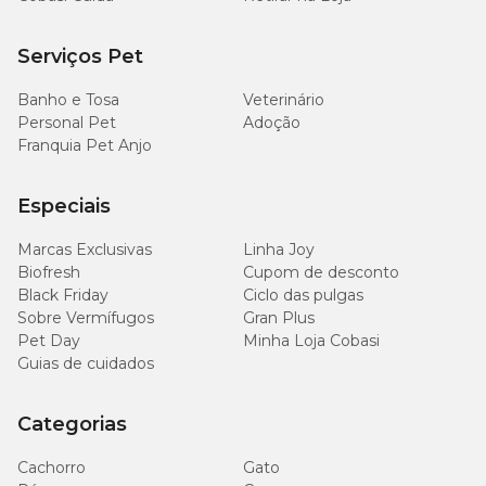
mg/kg
Serviços Pet
2.400
Sódio (mín.)
0,24%
mg/kg
Banho e Tosa
Veterinário
Personal Pet
Adoção
5.400
Cloro (mín.)
0,54%
Franquia Pet Anjo
mg/kg
Especiais
4.800
Potássio (mín.)
0,48%
mg/kg
Marcas Exclusivas
Linha Joy
Biofresh
Cupom de desconto
480
Magnésio (min)
0,048%
Black Friday
Ciclo das pulgas
mg/kg
Sobre Vermífugos
Gran Plus
Pet Day
Minha Loja Cobasi
3.360
Metionina (mín.)
0,336%
Guias de cuidados
mg/kg
Categorias
1.260
Taurina (mín.)
0,126%
mg/kg
Cachorro
Gato