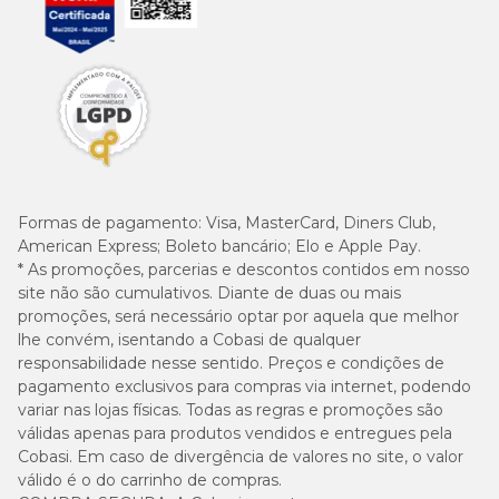
10kg
143g
121g
20kg
241g
203g
30kg
327g
275g
40kg
405g
341g
Formas de pagamento:
Visa, MasterCard, Diners Club,
American Express; Boleto bancário; Elo e Apple Pay.
* As promoções, parcerias e descontos contidos em nosso
site não são cumulativos. Diante de duas ou mais
Guia para troca de ração
promoções, será necessário optar por aquela que melhor
lhe convém, isentando a Cobasi de qualquer
Caso haja necessidade em inserir uma nova ração para seu pet, é
responsabilidade nesse sentido. Preços e condições de
importante que a troca seja gradual e crescente. Para garantir
pagamento exclusivos para compras via internet, podendo
uma perfeita adaptação e aceitação, você pode seguir a sugestão
variar nas lojas físicas. Todas as regras e promoções são
abaixo ou conforme orientação do médico-veterinário:
válidas apenas para produtos vendidos e entregues pela
Cobasi. Em caso de divergência de valores no site, o valor
válido é o do carrinho de compras.