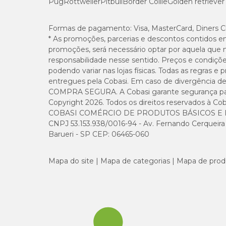
Pug
Rottweiler
Pitbull
Border Collie
Golden retriever
Sódio (mín.)
Formas de pagamento:
Visa, MasterCard, Diners C
* As promoções, parcerias e descontos contidos e
Cloro (mín.)
promoções, será necessário optar por aquela que 
responsabilidade nesse sentido. Preços e condiçõ
podendo variar nas lojas físicas. Todas as regras 
Potássio (mín.)
entregues pela Cobasi. Em caso de divergência de v
COMPRA SEGURA. A Cobasi garante segurança para 
Magnésio (mín.)
Copyright 2026. Todos os direitos reservados à Cob
COBASI COMÉRCIO DE PRODUTOS BÁSICOS E I
Metionina (mín.)
CNPJ 53.153.938/0016-94 - Av. Fernando Cerqueira Cé
Barueri - SP CEP: 06465-060
Taurina (mín.)
Mapa do site
Mapa de categorias
Mapa de prod
L-carnitina (mín.)
Energia metabolizável