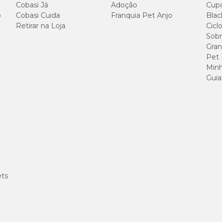
Cobasi Já
Adoção
Cup
o
Cobasi Cuida
Franquia Pet Anjo
Blac
Retirar na Loja
Cicl
Sobr
115 g/kg
Gran
Pet
Minh
240 g/kg
Guia
140 g/kg
36 g/kg
76 g/kg
4.500 mg/kg
ets
10,5 g/kg
3.600 mg/kg