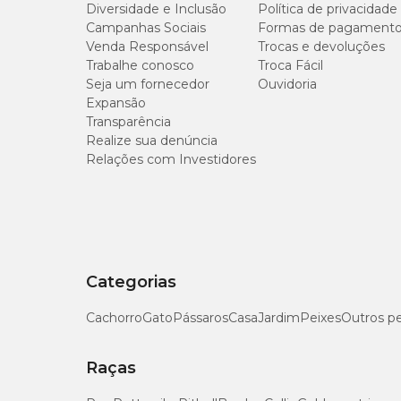
Diversidade e Inclusão
Política de privacidade
Níves de garantia
Campanhas Sociais
Formas de pagament
Venda Responsável
Trocas e devoluções
Trabalhe conosco
Troca Fácil
Umidade (máx.)
Seja um fornecedor
Ouvidoria
Expansão
Transparência
Proteína Bruta (mín.)
Realize sua denúncia
Relações com Investidores
Extrato Etéreo (mín.)
Matéria Fibrosa (máx.)
Matéria Mineral (máx.)
Categorias
Cálcio (mín.)
Cachorro
Gato
Pássaros
Casa
Jardim
Peixes
Outros p
Cálcio (máx.)
Raças
Fósforo (mín.)