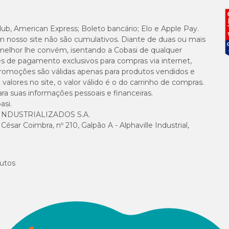
1.800 mg/kg
lub, American Express; Boleto bancário; Elo e Apple Pay.
m nosso site não são cumulativos. Diante de duas ou mais
3.360 mg/kg
melhor lhe convém, isentando a Cobasi de qualquer
es de pagamento exclusivos para compras via internet,
e promoções são válidas apenas para produtos vendidos e
4.200 mg/kg
alores no site, o valor válido é o do carrinho de compras.
suas informações pessoais e financeiras.
480 mg/kg
asi.
NDUSTRIALIZADOS S.A.
5.670 mg/kg
sar Coimbra, nº 210, Galpão A - Alphaville Industrial,
1.330 mg/kg
utos
35 mg/kg
3.937 kcal/kg