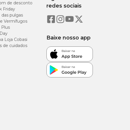
om de desconto
redes sociais
k Friday
o das pulgas
e Vermífugos
11,5%
 Plus
 Day
Baixe nosso app
a Loja Cobasi
24%
s de cuidados
14%
3,6%
7,6%
0,45%
1,05%
0,36%