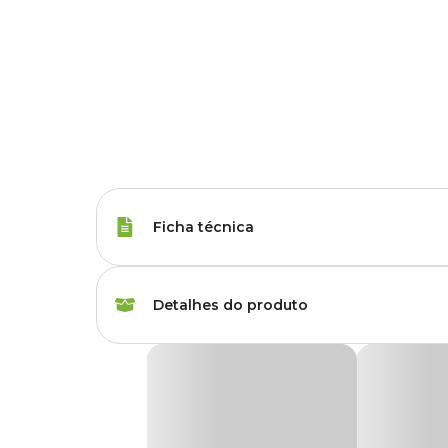
Ficha técnica
Porte
Raças Minis, Raças 
Detalhes do produto
Tipo da Ração
Super Premium
Ração Royal Canin Pomeranian Cães Adultos
Peso da Ração
1 kg, 2.5 kg, 7 kg
Desenvolvida especialmente para os cães da raça Lulu da 
premium, indicado para cachorros adultos a partir de 8 me