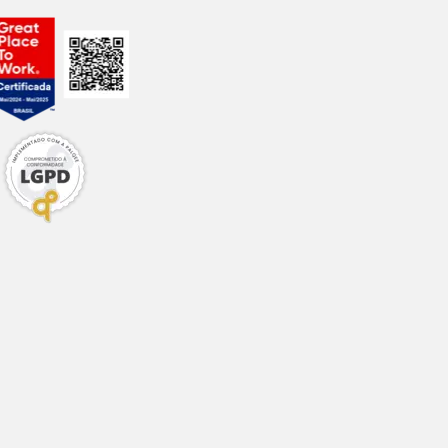
0,18%
0,336%
0,42%
0,048%
0,567%
0,133%
0,0035%
-