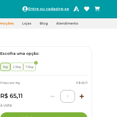
Entre ou cadastre-se
omoções
Lojas
Blog
Atendimento
Escolha uma opção:
1kg
2,5kg
7,5kg
Preço por Kg
R$ 65,11
R$ 65,11
1
à vista