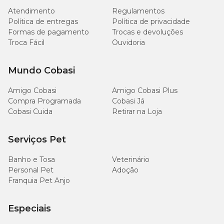
(16%)
Atendimento
Regulamentos
Política de entregas
Política de privacidade
Formas de pagamento
Trocas e devoluções
85 g/kg
Matéria Mineral (Máx.)
(8,5%)
Troca Fácil
Ouvidoria
10 g/kg
Mundo Cobasi
Cálcio(Mín.)
(1,0%)
Amigo Cobasi
Amigo Cobasi Plus
18 g/kg
Compra Programada
Cobasi Já
Cálcio (Máx.)
(1,8)
Cobasi Cuida
Retirar na Loja
8.000
Serviços Pet
Fósforo (Mín.)
mg
(0,80%)
Banho e Tosa
Veterinário
Personal Pet
Adoção
13 g/kg
Fósforo (Máx.)
Franquia Pet Anjo
(1,3%)
Especiais
1.500
Sódio (Mín.)
mg/kg