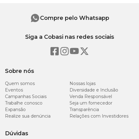
viridochromogenes e Zea mays.
Compre pelo Whatsapp
Níveis de garantia:
Siga a Cobasi nas redes sociais
120g/kg
Umidade (Máx.)
(12%)
270
Sobre nós
Proteína Bruta (Mín.)
g/kg
(27%)
Quem somos
Nossas lojas
Eventos
Diversidade e Inclusão
50 g/kg
Extrato Etéreo (Mín.)
Campanhas Sociais
Venda Responsável
(5,0%)
Trabalhe conosco
Seja um fornecedor
Expansão
Transparência
90 g/kg
Extrato Etéreo (Máx)
Realize sua denúncia
Relações com Investidores
(9%)
Dúvidas
160
Matéria Fibrosa (Máx.)
g/kg