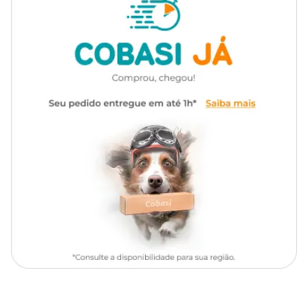
Chihuahua, Dachshund, Lhasa
Reduced Calorie Raças Pequenas com um preço
especial!
Raças de
Apso, Lulu da Pomerânia,
No site, no app ou em nossas lojas físicas.
Cachorro
Maltês, Pinscher, Poodle, Pug,
Shih Tzu, Yorkshire Terrier
Ingredientes:
Alimentação diária para cães
Milho integral moído*, trigo integral, farinha de atum, farinha de
Indicação
vísceras de aves (16 %), farelo de glúten de milho-60*, casca de soja*,
adultos
quirera de arroz, glúten de trigo, polpa de beterraba, gordura de
frango (preservada com tocoferóis, fonte de vitamina E), cloreto de
sódio (sal comum), cloreto de potássio, pirofosfato tetrassódico
Linha
Optifit
(0,33 %), carbonato de cálcio, fibra de cana-de-açúcar, hidrolisado
de fígado de ave e suíno, L-lisina, DL-metionina, vitaminas (A, D3,
E, K3, B1, B2, niacina, pantotenato de cálcio, B6, biotina, ácido
Marca
Pro Plan
fólico, B12, C, cloreto de colina), minerais (sulfato de zinco, sulfato
ferroso, sulfato de manganês, sulfato de cobre, proteinato de zinco,
proteinato de ferro, proteinato de manganês, proteinato de cobre,
Gênero
Unissex
proteinato de selênio, iodato de cálcio, selenito de sódio), sorbato de
potássio, sulfato de magnésio, antioxidante BHT. Eventuais
substitutivos: fosfato bicálcico, farinha da alga Schizochytrium sp.,
farinha de peixe, levedura seca de cervejaria, ovo em pó, hidrolisado
de fígado de aves, hidrolisado de fígado de suíno, gordura suína,
sebo bovino (preservado com tocoferóis, fonte de vitamina E)
*Ingredientes transgênicos. Espécies doadoras do gene:
Agrobacterium tumefaciens, Bacillus thuringiensis, Streptomyces