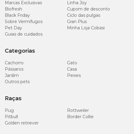
Marcas Exclusivas
Linha Joy
Biofresh
Cupom de desconto
5.500
Potássio (Mín.)
Black Friday
Ciclo das pulgas
mg/kg
Sobre Vermífugos
Gran Plus
Pet Day
Minha Loja Cobasi
7.000
Lisina (Mín.)
Guias de cuidados
mg/kg
Categorias
3.000
Metionina (Mín.)
mg/kg
Cachorro
Gato
Pássaros
Casa
Jardim
Peixes
Outros pets
Enriquecimento por Kg:
Raças
Vitamina A 20.000UI; Vitamina D3 1.600 UI; Vitamina E 500 UI;
Vitamina K3 0,1 mg; Vitamina B1 22 mg; Vitamina B2 13 mg;
Pug
Rottweiler
Vitamina B3 130 mg; Vitamina B5 28 mg; Vitamina B6 11 mg;
Vitamina B7 0,08 mg; Vitamina B9 3 mg; Vitamina B12 70µg;
Pitbull
Border Collie
Vitamina C 120 mg; Colina 950 mg; Ferro 140 mg; Manganês 45
Golden retriever
mg; Iodo 1,5 mg; Zinco 130 mg; Cobre 10 mg; Selênio 0,2 mg.