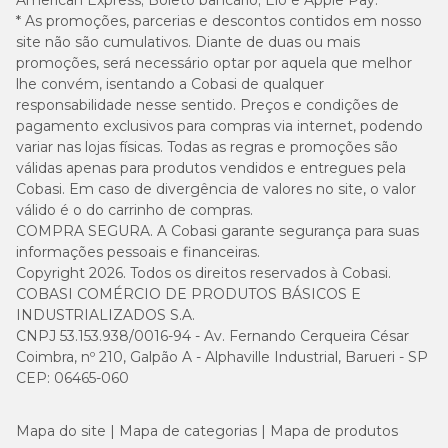
American Express; Boleto bancário; Elo e Apple Pay.
* As promoções, parcerias e descontos contidos em nosso
site não são cumulativos. Diante de duas ou mais
promoções, será necessário optar por aquela que melhor
lhe convém, isentando a Cobasi de qualquer
responsabilidade nesse sentido. Preços e condições de
pagamento exclusivos para compras via internet, podendo
variar nas lojas físicas. Todas as regras e promoções são
válidas apenas para produtos vendidos e entregues pela
Cobasi. Em caso de divergência de valores no site, o valor
válido é o do carrinho de compras.
COMPRA SEGURA. A Cobasi garante segurança para suas
informações pessoais e financeiras.
Copyright 2026. Todos os direitos reservados à Cobasi.
COBASI COMÉRCIO DE PRODUTOS BÁSICOS E
INDUSTRIALIZADOS S.A.
CNPJ 53.153.938/0016-94 - Av. Fernando Cerqueira César
Coimbra, nº 210, Galpão A - Alphaville Industrial, Barueri - SP
CEP: 06465-060
Mapa do site
Mapa de categorias
Mapa de produtos