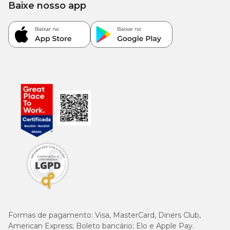
Baixe nosso app
Guia para troca de ração
Caso haja necessidade em inserir uma nova ração para seu pet, é
importante que a troca seja gradual e crescente. Para garantir
uma perfeita adaptação e aceitação, você pode seguir a sugestão
abaixo ou conforme orientação do médico-veterinário:
Formas de pagamento:
Visa, MasterCard, Diners Club,
American Express; Boleto bancário; Elo e Apple Pay.