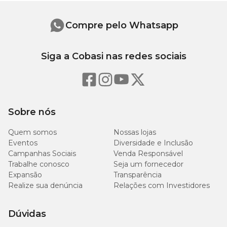
Marca
Premier
Níveis de garantia
Compre pelo Whatsapp
Gênero
Unissex
Umidade (máx.)
100 g/kg
10,00%
Siga a Cobasi nas redes sociais
Proteína Bruta (mín.)
250 g/kg
25,00%
Extrato Etéreo (mín.)
150 g/kg
15,00%
Sobre nós
Matéria Mineral (máx.)
75 g/kg
7,50%
Quem somos
Nossas lojas
Matéria Fibrosa (máx.)
40 g/kg
4,00%
Eventos
Diversidade e Inclusão
Campanhas Sociais
Venda Responsável
Trabalhe conosco
Seja um fornecedor
Fibra Dietética Total (máx.)
80 g/kg
8,00%
Expansão
Transparência
Realize sua denúncia
Relações com Investidores
Cálcio (máx.)
14 g/kg
1,40%
Dúvidas
8.000
Cálcio (mín.)
0,80%
mg/kg