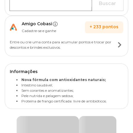
Buscar
Amigo Cobasi
+
233
pontos
Cadastre-se e ganhe
Entre ou crie uma conta para acumular pontos e trocar por
descontos e brindes exclusivos.
Informações
Nova fórmula com antioxidantes naturais;
Intestino saudável;
Sem corantes e aromatizantes;
Pele nutrida e pelagem sedosa;
Proteína de frango certificada: livre de antibióticos.