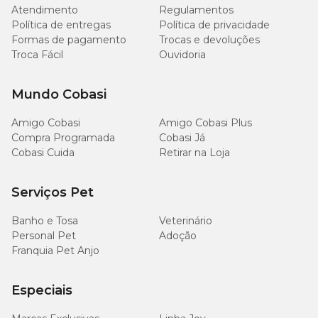
Atendimento
Regulamentos
Política de entregas
Política de privacidade
6.000
Formas de pagamento
Trocas e devoluções
Fósforo (mín.)
0,60%
mg/kg
Troca Fácil
Ouvidoria
1.700
Sódio (mín.)
0,17%
Mundo Cobasi
mg/kg
Amigo Cobasi
Amigo Cobasi Plus
5.800
Potássio (mín.)
0,58%
Compra Programada
Cobasi Já
mg/kg
Cobasi Cuida
Retirar na Loja
Ômega 6 (mín.)
20 g/kg
2,00%
Serviços Pet
2.800
Ômega 3 (mín.)
0,28%
Banho e Tosa
Veterinário
mg/kg
Personal Pet
Adoção
Franquia Pet Anjo
Taurina (mín.)
1.000mg/kg
0,10%
Especiais
L-carnitina (mín.)
500 mg/kg
0,05%