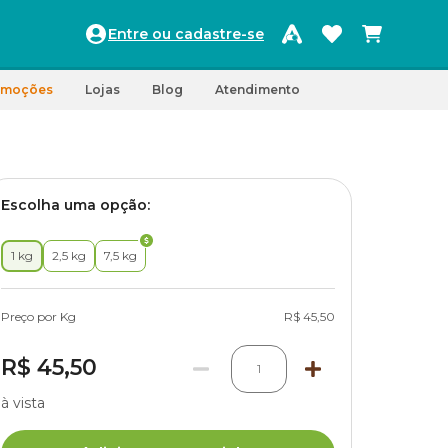
Entre ou cadastre-se
omoções
Lojas
Blog
Atendimento
Escolha uma opção:
1 kg
2,5 kg
7,5 kg
Preço por Kg
R$ 45,50
R$ 45,50
1
à vista