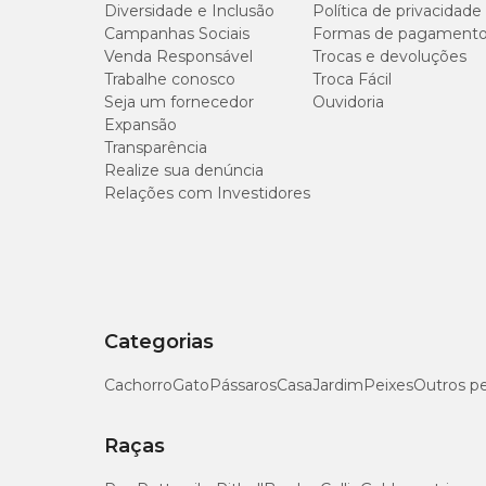
Diversidade e Inclusão
Política de privacidade
Gênero
Unissex
extrato de alecrim, extrato de chá verde, extrato de menta,
Campanhas Sociais
Formas de pagament
hidrolisado de fígado de aves e suíno, L-carnitina, parede c
Venda Responsável
Trocas e devoluções
vitamina B1, vitamina B2, vitamina B3, vitamina B5, vitam
Trabalhe conosco
vitamina E, vitamina K3, ferro aminoácido quelato, iodat
Troca Fácil
sulfato de cobre pentahidratado, sulfato de ferro, sulfato
Seja um fornecedor
Ouvidoria
Expansão
Transparência
Níveis de garantia
Realize sua denúncia
Relações com Investidores
Umidade (máx.)
Proteína Bruta (mín.)
Extrato Etéreo (mín.)
Categorias
Matéria Mineral (máx.)
Cachorro
Gato
Pássaros
Casa
Jardim
Peixes
Outros p
Matéria Fibrosa (máx.)
Raças