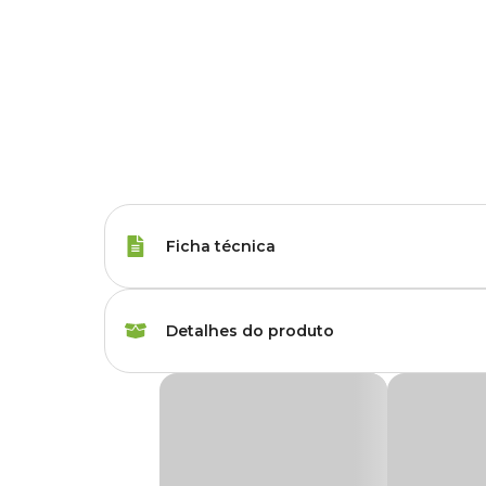
Ficha técnica
Porte
Raças Médias
Detalhes do produto
Tipo da Ração
Super Premium
Ração Premier Raças Específicas Bulldog Fr
Peso da Ração
1 kg, 2.5 kg, 7.5 kg
A
Ração Premier Bulldog Francês
foi desenvolvida com
problemas de saúde das raças Bulldog e auxiliar para o pl