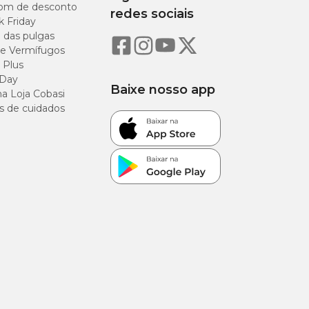
om de desconto
redes sociais
 sódio (0,10%),
k Friday
 vitamina A,
o das pulgas
a, vitamina D3,
hidroxi análoga,
e Vermífugos
 Plus
 Day
Baixe nosso app
a Loja Cobasi
s de cuidados
100g/kg
250g/kg
150g/kg
65g/kg
35g/kg