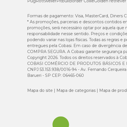
Pug
Rottweiler
Pitbull
Border Collie
Golden retriever
Cálcio (máx.)
Cálcio (mín.)
Formas de pagamento:
Visa, MasterCard, Diners C
* As promoções, parcerias e descontos contidos e
promoções, será necessário optar por aquela que 
Fósforo (mín.)
responsabilidade nesse sentido. Preços e condiçõ
podendo variar nas lojas físicas. Todas as regras 
Sódio (mín.)
entregues pela Cobasi. Em caso de divergência de v
COMPRA SEGURA. A Cobasi garante segurança para 
Copyright 2026. Todos os direitos reservados à Cob
Potássio (mín.)
COBASI COMÉRCIO DE PRODUTOS BÁSICOS E I
CNPJ 53.153.938/0016-94 - Av. Fernando Cerqueira Cé
Ômega 6 (mín.)
Barueri - SP CEP: 06465-060
Ômega 3 (EPA + DHA) (mín.)
Mapa do site
Mapa de categorias
Mapa de prod
Taurina (mín.)
Betacaroteno (mín)