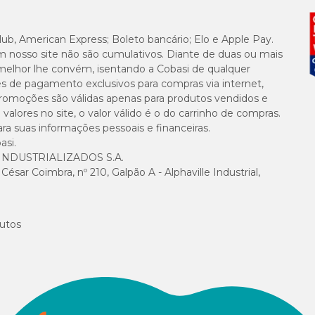
1,30%
0,70%
lub, American Express; Boleto bancário; Elo e Apple Pay.
m nosso site não são cumulativos. Diante de duas ou mais
melhor lhe convém, isentando a Cobasi de qualquer
0,55%
es de pagamento exclusivos para compras via internet,
e promoções são válidas apenas para produtos vendidos e
0,20%
alores no site, o valor válido é o do carrinho de compras.
suas informações pessoais e financeiras.
asi.
0,58%
NDUSTRIALIZADOS S.A.
sar Coimbra, nº 210, Galpão A - Alphaville Industrial,
2,00%
0,40%
utos
0,10%
0,50%