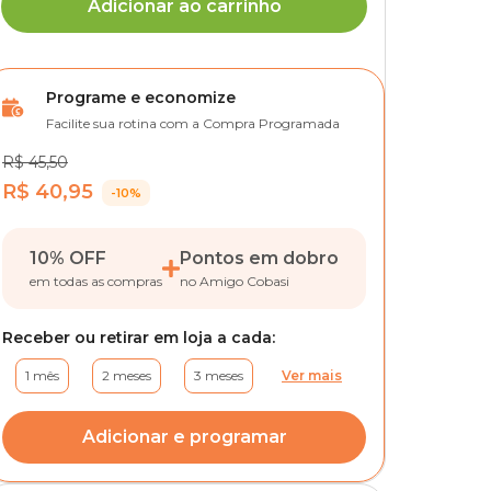
Adicionar ao carrinho
Programe e economize
Facilite sua rotina com a Compra Programada
R$ 45,50
R$ 40,95
-10%
10% OFF
Pontos em dobro
em todas as compras
no Amigo Cobasi
Receber ou retirar em loja a cada:
1 mês
2 meses
3 meses
Ver mais
Adicionar e programar