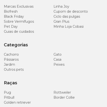
Marcas Exclusivas
Linha Joy
Potássio (mín.)
0,58%
5.800mg/kg
Biofresh
Cupom de desconto
Black Friday
Ciclo das pulgas
Ômega 6 (mín.)
2,00%
20g/kg
Sobre Vermífugos
Gran Plus
Pet Day
Minha Loja Cobasi
Guias de cuidados
Ômega 3 (EPA + DHA)
0,40%
4.000mg/kg
(mín.)
Categorias
Taurina (mín.)
0,10%
1.000mg/kg
Cachorro
Gato
Pássaros
Casa
5.000
Betacaroteno (mín)
0,50%
Jardim
Peixes
mg/kg
Outros pets
Beta-glucanas (mín)
0,10%
1.000 mg/kg
Raças
Mananoligossacarídeos
0,036%
360 mg/kg
Pug
Rottweiler
(mín)
Pitbull
Border Collie
Golden retriever
Sulfato de condroitina
-
200mg/kg