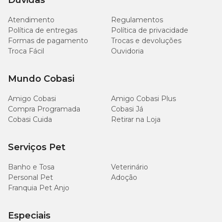
Dúvidas
Umidade (máx.)
10,00%
100g/kg
Atendimento
Regulamentos
Política de entregas
Política de privacidade
Formas de pagamento
Trocas e devoluções
Proteína Bruta (mín.)
29,00%
290g/kg
Troca Fácil
Ouvidoria
Extrato Etéreo (mín.)
14,00%
140g/kg
Mundo Cobasi
Matéria Mineral (máx.)
7,00%
70g/kg
Amigo Cobasi
Amigo Cobasi Plus
Compra Programada
Cobasi Já
Matéria Fibrosa (máx.)
3,00%
30g/kg
Cobasi Cuida
Retirar na Loja
Cálcio (máx.)
1,40%
14g/kg
Serviços Pet
Cálcio (mín.)
0,70%
7.000mg/kg
Banho e Tosa
Veterinário
Personal Pet
Adoção
Franquia Pet Anjo
Fósforo (mín.)
0,60%
6.000mg/kg
Especiais
Sódio (mín.)
0,20%
2.000mg/kg