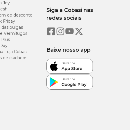
a Joy
resh
Siga a Cobasi nas
psis thaliana,
om de desconto
bacterium sp.
redes sociais
k Friday
o das pulgas
e Vermífugos
 Plus
 Day
Baixe nosso app
a Loja Cobasi
12%
s de cuidados
21%
8%
4%
10%
1%