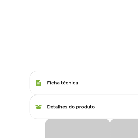
Ficha técnica
Porte
Raças Médias, Raças
Detalhes do produto
Tipo da Ração
Standard
Ração Pedigree Cães Adultos Raças Médias e
Peso da Ração
900 g, 2.7 kg, 10.1 kg