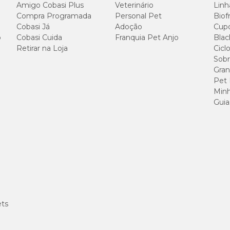
Amigo Cobasi Plus
Veterinário
Linh
Compra Programada
Personal Pet
Biof
ens, bacillus thuringiensis, streptomyces viridochromogenes, arabido
Cobasi Já
Adoção
Cup
ays, stenotrophomonas maltophilia, b.t. var azawai e kurstaqui, agro
o
Cobasi Cuida
Franquia Pet Anjo
Blac
Retirar na Loja
Cicl
Sobr
s Raças Médias e Grandes
Gran
Pet
Minh
120 g/kg
Guia
210 g/kg
80 g/kg
40 g/kg
100 g/kg
ets
10 g/kg