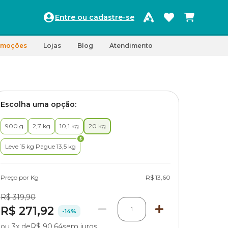
Entre ou cadastre-se
omoções
Lojas
Blog
Atendimento
Escolha uma opção:
900 g
2,7 kg
10,1 kg
20 kg
Leve 15 kg Pague 13,5 kg
Preço por Kg
R$ 13,60
R$ 319,90
R$ 271,92
1
-14%
ou 3x de
R$ 90,64
sem juros