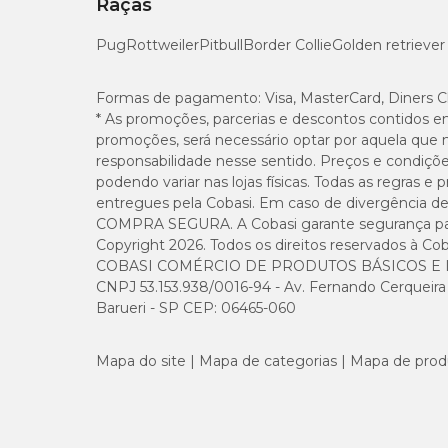
Raças
Cálcio (máx.)
Pug
Rottweiler
Pitbull
Border Collie
Golden retriever
Fósforo (mín.)
Formas de pagamento:
Visa, MasterCard, Diners C
* As promoções, parcerias e descontos contidos e
Sódio (mín.)
promoções, será necessário optar por aquela que 
responsabilidade nesse sentido. Preços e condiçõ
podendo variar nas lojas físicas. Todas as regras 
Potássio (mín.)
entregues pela Cobasi. Em caso de divergência de v
COMPRA SEGURA. A Cobasi garante segurança para 
Ômega 6 (mín.)
Copyright 2026. Todos os direitos reservados à Cob
COBASI COMÉRCIO DE PRODUTOS BÁSICOS E I
CNPJ 53.153.938/0016-94 - Av. Fernando Cerqueira Cé
Vitamina E (mín.)
Barueri - SP CEP: 06465-060
Selênio (mín.)
Mapa do site
Mapa de categorias
Mapa de prod
Metionina (mín.)
Zinco (mín.)