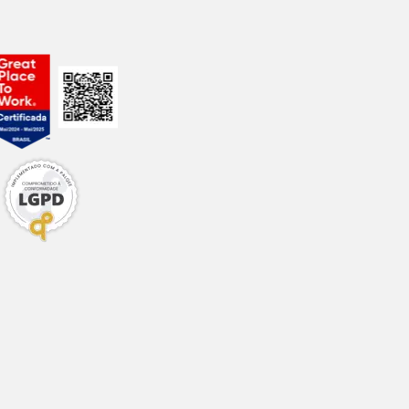
2,4%
0,8%
2,3%