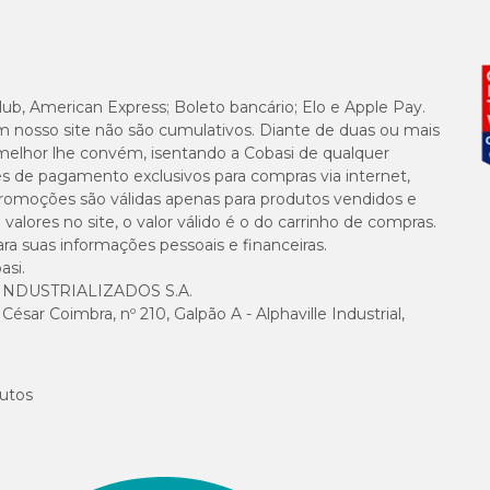
24 g/kg
8000 mg/kg
lub, American Express; Boleto bancário; Elo e Apple Pay.
m nosso site não são cumulativos. Diante de duas ou mais
2000 mg/kg
melhor lhe convém, isentando a Cobasi de qualquer
es de pagamento exclusivos para compras via internet,
e promoções são válidas apenas para produtos vendidos e
5000 mg/kg
alores no site, o valor válido é o do carrinho de compras.
suas informações pessoais e financeiras.
23 g/kg
asi.
NDUSTRIALIZADOS S.A.
sar Coimbra, nº 210, Galpão A - Alphaville Industrial,
35 UI/kg
0,31 mg/kg
utos
2000 mg/kg
75mg/kg