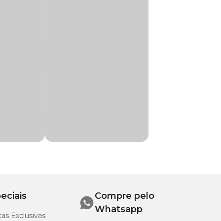
 Grandes Carne e
igree
tem uma
s fáceis de limpar.
 aromatizantes
reço
incrível. No
Terrier, Cane Corso, Chow Chow, Cocker Spaniel,
er, Husky Siberiano, Kuvasz, Labrador
pinafre desidratado,
do de carne de aves e
a, Rottweiler, Samoeida, São Bernardo,
e colina), silicato
farelo de glúten de
eciais
Compre pelo
Whatsapp
ays, sphingobium
as Exclusivas