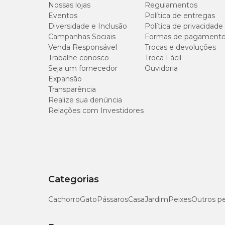
Nossas lojas
Regulamentos
Eventos
Política de entregas
**espécies doadoras do gene: agrobacterium tumefaci
Gênero
Unissex
Diversidade e Inclusão
Política de privacidade
delftia acidovorans, pseudomonas fluorescens, zea m
Campanhas Sociais
Contém milho e soja transgênicos.
Formas de pagament
Venda Responsável
Trocas e devoluções
Trabalhe conosco
Troca Fácil
Níveis de Garantia da Ração Pedigree Cães Adulto
Seja um fornecedor
Ouvidoria
Expansão
Transparência
Umidade (máx.)
Realize sua denúncia
Relações com Investidores
Proteína Bruta (mín.)
Extrato Etéreo (mín.)
Matéria Fibrosa (máx.)
Categorias
Matéria Mineral (máx.)
Cachorro
Gato
Pássaros
Casa
Jardim
Peixes
Outros p
Cálcio (mín.)