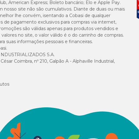
lub, American Express; Boleto bancário; Elo e Apple Pay.
m nosso site não são cumulativos. Diante de duas ou mais
melhor lhe convém, isentando a Cobasi de qualquer
es de pagamento exclusivos para compras via internet,
e promoções são válidas apenas para produtos vendidos e
alores no site, o valor válido é o do carrinho de compras.
suas informações pessoais e financeiras.
asi.
NDUSTRIALIZADOS S.A.
sar Coimbra, nº 210, Galpão A - Alphaville Industrial,
utos