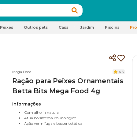
Peixes
Outros pets
Casa
Jardim
Piscina
Pr
Mega Food
4.3
Ração para Peixes Ornamentais
Betta Bits Mega Food 4g
Informações
Com alho in natura
Atua no sistema imunológico
Ação vermífuga e bacteriostática