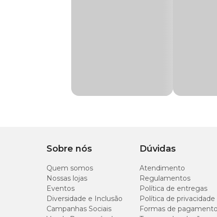
Ingredientes
Fubá de milho*, hemoglobina em pó, farinha de peixe, farinh
farelo de soja*, farinha de trigo e corante vermelho Bordea
Sobre nós
Dúvidas
Quem somos
Atendimento
Nossas lojas
Regulamentos
Eventos
Política de entregas
Diversidade e Inclusão
Política de privacidade
Campanhas Sociais
Formas de pagament