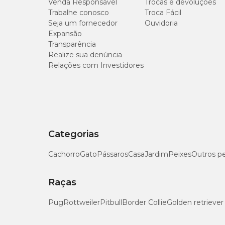
Venda Responsável
Trocas e devoluções
Trabalhe conosco
Troca Fácil
Seja um fornecedor
Ouvidoria
Expansão
Transparência
Realize sua denúncia
Relações com Investidores
Categorias
Cachorro
Gato
Pássaros
Casa
Jardim
Peixes
Outros p
Raças
Pug
Rottweiler
Pitbull
Border Collie
Golden retriever