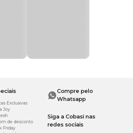
xtrato de levedura,
eciais
Compre pelo
Whatsapp
as Exclusivas
a Joy
resh
Siga a Cobasi nas
om de desconto
redes sociais
k Friday