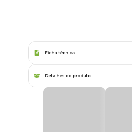
Ficha técnica
Corante
Com Corante
Detalhes do produto
Tipos de Peixe
Peixe Betta
Ração para Peixes Ornamentais Betta Bits 
MEGA FOOD BETTA
é um alimento completo para peixe 
Marca
Mega Food
aos peixes.
Com alho in natura, atua no sistema imunológico dos peixe
Gênero
Unissex