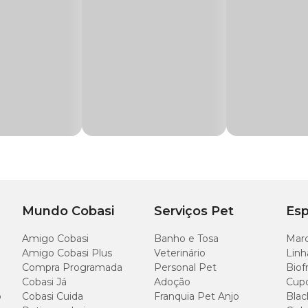
a de vísceras de frango, alho in natura (2%), farelo de glúten de milho 60%*, e
ux.
Mundo Cobasi
Serviços Pet
Esp
Amigo Cobasi
Banho e Tosa
Marc
Amigo Cobasi Plus
Veterinário
Linh
Compra Programada
Personal Pet
Biof
Cobasi Já
Adoção
Cup
o
Cobasi Cuida
Franquia Pet Anjo
Blac