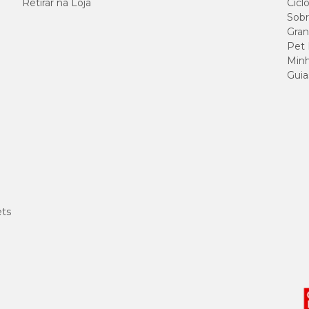
Retirar na Loja
Cicl
Sobr
Gran
Pet
Minh
Guia
ets