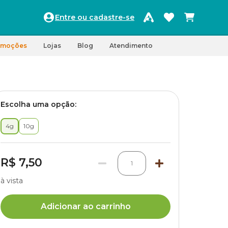
Entre ou cadastre-se
omoções
Lojas
Blog
Atendimento
Escolha uma opção:
4g
10g
R$ 7,50
1
à vista
Adicionar ao carrinho