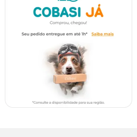
Farelo de soja, farinha de lula, farinha de peixe, fécula de mandioca,
farinha de milho, Gammarus, óleo de soja refinado, farinha de
minhoca, leveduras, fonte de nucleotídeos (2 %), spirulina
desidratada, premix vitamínico mineral, proteína texturizada de
soja, corante natural urucum, premix mineral, aditivo prebiótico
(0,09 %), astaxantina (0,08 %), antioxidantes (Etoxiquin,
Propilgalato, ácido cítrico, BHA, BHT), aditivo enzimático (0,05 %).
Na Cobasi, você encontra a Ração para Peixes Carnívoros Alcon
com
preço
especial e excelentes ofertas.