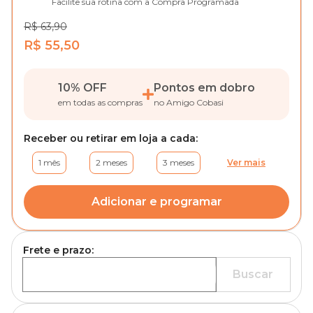
Facilite sua rotina com a Compra Programada
R$ 63,90
R$ 55,50
10% OFF
Pontos em dobro
em todas as compras
no Amigo Cobasi
Receber ou retirar em loja a cada:
1 mês
2 meses
3 meses
Ver mais
Adicionar e programar
Frete e prazo:
Buscar