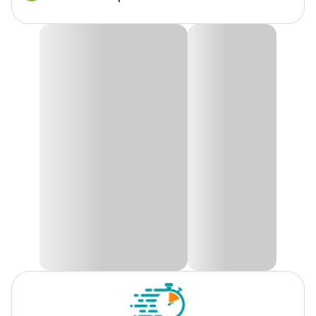
Marca
Alcon
Gênero
Unissex
Ração para Peixes Carnívoros Alcon
A
Ração para peixes carnívoros
Alcon é um alimento
extrusado completo para a nutrição de peixes carnívoros de água
doce, como Oscar e Aruanã, ou marinhos, como Lion Fish e
Garoupas.
Com variada composição e ingredientes selecionados, garante
elevado teor de proteína e perfeito equilíbrio dos demais nutrientes.
Além de enzimas digestivas, apresenta fonte de nucleotídeos e
prebiótico, que favorecem o desenvolvimento da flora intestinal
benéfica, melhorando o aproveitamento dos nutrientes.
O carotenóide astaxantina realça a coloração natural dos peixes.
Não contém corantes artificiais.
Ingredientes