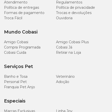
Atendimento
Regulamentos
Cálcio (mín.)
9.000mg/kg
0,9%
Política de entregas
Política de privacidade
Formas de pagamento
Trocas e devoluções
Troca Fácil
Ouvidoria
Fósforo (mín.)
9.000mg/kg
0,9%
Umidade (máx.)
90g/kg
9,0%
Mundo Cobasi
Amigo Cobasi
Amigo Cobasi Plus
Lisina (mín.)
11g/kg
Compra Programada
Cobasi Já
Cobasi Cuida
Retirar na Loja
Ômega 3 (mín.)
3.000mg/kg
Serviços Pet
Ômega 6 (mín.)
30g/kg
Banho e Tosa
Veterinário
Energia metabolizável (mín.)
4.250kcal/kg
Personal Pet
Adoção
Franquia Pet Anjo
Especiais
Enriquecimento Mínimo por Kg
Marcas Exclusivas
Linha Joy