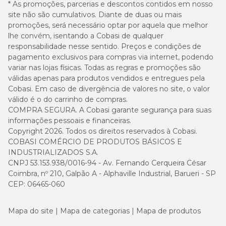
* As promoções, parcerias e descontos contidos em nosso
site não são cumulativos. Diante de duas ou mais
promoções, será necessário optar por aquela que melhor
lhe convém, isentando a Cobasi de qualquer
Guia para troca de ração
responsabilidade nesse sentido. Preços e condições de
pagamento exclusivos para compras via internet, podendo
Caso haja necessidade em inserir uma nova ração para seu pet, é
variar nas lojas físicas. Todas as regras e promoções são
importante que a troca seja gradual e crescente. Para garantir
válidas apenas para produtos vendidos e entregues pela
uma perfeita adaptação e aceitação, você pode seguir a sugestão
Cobasi. Em caso de divergência de valores no site, o valor
abaixo ou conforme orientação do médico-veterinário:
válido é o do carrinho de compras.
COMPRA SEGURA. A Cobasi garante segurança para suas
informações pessoais e financeiras.
Copyright 2026. Todos os direitos reservados à Cobasi.
COBASI COMÉRCIO DE PRODUTOS BÁSICOS E
INDUSTRIALIZADOS S.A.
CNPJ 53.153.938/0016-94 - Av. Fernando Cerqueira César
Coimbra, nº 210, Galpão A - Alphaville Industrial, Barueri - SP
CEP: 06465-060
Mapa do site
Mapa de categorias
Mapa de produtos