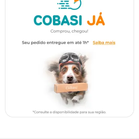
Raças de
Apso, Lulu da Pomerânia,
especial. Compre pelo site, app ou em uma de nossas lojas.
Cachorro
Maltês, Pinscher, Poodle, Pug,
Shih Tzu, SRD, Yorkshire Terrier
Ingredientes
Alimentação diária para cães
Seleção de Ingredientes de Origem Animal, mín. 60% (dos quais
mín. 16% são Carnes Selecionadas: Carne Mecanicamente Separada
Indicação
adultos de raças mini e
de Salmão, Carne Mecanicamente Separada de Frango e Fígado de
pequena
Frango; Farinha de Vísceras de Aves, Farinha de Torresmo, Ovo em
Pó, Óleo de Vísceras de Aves, Gordura Suína, Óleo de Peixe
Refinado, Hidrolisado de Fígado Ave e Suíno). Seleção de Cereais
Marca
Guabi Natural
Integrais, mín. 35% (Arroz Integral, Grão de Aveia, Cevada em
Grão, Grão de Sorgo). Seleção de Vegetais, Frutas, Vitaminas,
Minerais e Ingredientes Funcionais, máx. 5% (dos quais máx. 3% são
Gênero
Unissex
Vegetais e Frutas Selecionados: Ervilha, Brócolis Desidratado,
Espinafre Desidratado, Cenoura Desidratada, Mirtilo Desidratado
“Blueberry”, Amora Desidratada, Maçã Desidratada, Manga
Desidratada, Polpa de Beterraba, Farinha da Alga Schizochytrium
sp., Semente de Psyllium, Levedura Seca de Cervejaria, Óleo de
Linhaça; Cloreto de Potássio, Carbonato de Cálcio,
Hexametafosfato de Sódio, Extrato de Yucca mín. 0,05%, L-Lisina,
Taurina, DL-Metionina, Propionato de Cálcio, Sorbato de Potássio,
Aditivos Prebióticos: Inulina e Parede Celular de Levedura Fonte de
Mananoligossacarídeos; Antioxidantes Naturais: Extrato de Alecrim