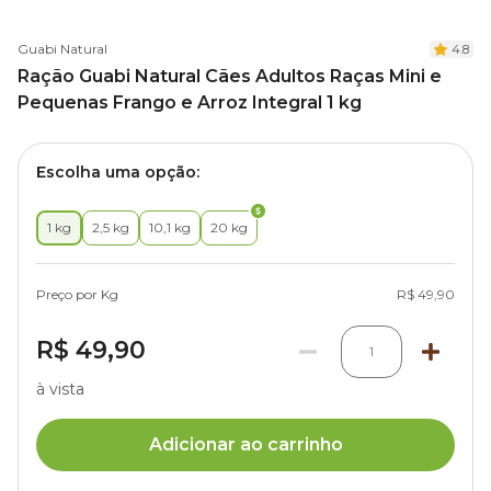
Guabi Natural
4.8
Ração Guabi Natural Cães Adultos Raças Mini e
Pequenas Frango e Arroz Integral 1 kg
Escolha uma opção:
1 kg
2,5 kg
10,1 kg
20 kg
Preço por Kg
R$ 49,90
R$ 49,90
1
à vista
Adicionar ao carrinho