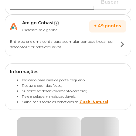
Buscar
Amigo Cobasi
+
49
pontos
Cadastre-se e ganhe
Entre ou crie uma conta para acumular pontos e trocar por
descontos e brindes exclusivos.
Informações
Indicado para cães de porte pequeno;
Reduz o odor das fezes;
Suporte ao desenvolvimento cerebral;
Pele e pelagem mais saudáveis.
Saiba mais sobre os benefícios de
Guabi Natural