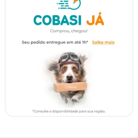
Raças de
Apso, Lulu da Pomerânia,
Cachorro
Maltês, Pinscher, Poodle, Pug,
Ingredientes
Shih Tzu, SRD, Yorkshire Terrier
Seleção de Ingredientes de Origem Animal, mín. 65% (dos quais
Alimentação diária para cães
mín. 16% são Carnes Selecionadas: Carne Mecanicamente Separada
de Frango e Fígado de Frango; Farinha de Vísceras de Aves, Farinha
Indicação
adultos de portes mini e
de Torresmo, Ovo em Pó, Óleo de Vísceras de Aves, Gordura Suína,
pequeno
Óleo de Peixe Refinado, Hidrolisado de Fígado Ave e Suíno). Seleção
de Cereais Integrais, mín. 30% (Arroz Integral, Grão de Aveia,
Cevada em Grão, Grão de Sorgo).Seleção de Vegetais, Frutas,
Marca
Guabi Natural
Vitaminas, Minerais e Ingredientes Funcionais, máx. 5% (dos quais
máx. 3% são Vegetais e Frutas Selecionados: Ervilha, Brócolis
Desidratado, Espinafre Desidratado, Cenoura Desidratada, Mirtilo
Gênero
Unissex
Desidratado “Blueberry”, Amora Desidratada, Maçã Desidratada,
Manga Desidratada, Polpa de Beterraba, Farinha da Alga
Schizochytrium sp., Semente de Psyllium, Levedura Seca de
Cervejaria, Óleo de Linhaça; Cloreto de Potássio, Carbonato de
Cálcio, Hexametafosfato de Sódio, Extrato de Yucca mín. 0,05%, L-
Lisina, DL-Metionina, Propionato de Cálcio, Sorbato de Potássio,
Aditivos Prebióticos: Inulina e Parede Celular de Levedura Fonte de
Mananoligossacarídeos; Antioxidantes Naturais: Extrato de Alecrim
e Concentrado de Tocoferóis; Aditivo Adsorvente: Parede Celular de
Levedura e Bentonita; Vitaminas: A, D3, E, K3, C, B1, B2, B6, B12,