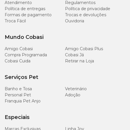
Atendimento
Regulamentos
Política de entregas
Política de privacidade
Fósforo (mín.)
10g/kg
1,0%
Formas de pagamento
Trocas e devoluções
Troca Fácil
Ouvidoria
Umidade (máx.)
90g/kg
9,0%
Mundo Cobasi
Lisina (mín.)
13,5g/kg
Amigo Cobasi
Amigo Cobasi Plus
Ômega 3 (mín.)
3.115mg/kg
Compra Programada
Cobasi Já
Cobasi Cuida
Retirar na Loja
Ômega 6 (mín.)
30g/kg
Serviços Pet
Energia metabolizável (mín.)
4.350kcal/kg
Banho e Tosa
Veterinário
Personal Pet
Adoção
Franquia Pet Anjo
Enriquecimento Mínimo por Kg
Especiais
Vitamina A: 15.400UI, Vitamina D3: 880UI, Vitamina E: 600UI,
Marcas Exclusivas
Linha Joy