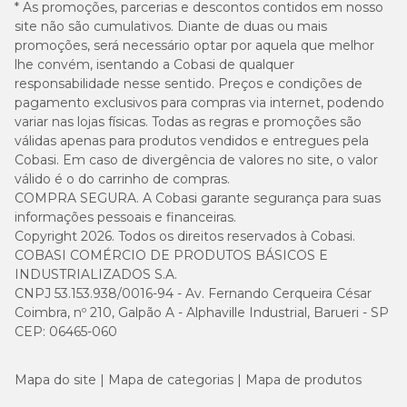
* As promoções, parcerias e descontos contidos em nosso
site não são cumulativos. Diante de duas ou mais
Guia para troca de ração
promoções, será necessário optar por aquela que melhor
lhe convém, isentando a Cobasi de qualquer
responsabilidade nesse sentido. Preços e condições de
Caso haja necessidade em inserir uma nova ração para seu pet, é
importante que a troca seja gradual e crescente. Para garantir
pagamento exclusivos para compras via internet, podendo
uma perfeita adaptação e aceitação, você pode seguir a sugestão
variar nas lojas físicas. Todas as regras e promoções são
abaixo ou conforme orientação do médico-veterinário:
válidas apenas para produtos vendidos e entregues pela
Cobasi. Em caso de divergência de valores no site, o valor
válido é o do carrinho de compras.
COMPRA SEGURA. A Cobasi garante segurança para suas
informações pessoais e financeiras.
Copyright 2026. Todos os direitos reservados à Cobasi.
COBASI COMÉRCIO DE PRODUTOS BÁSICOS E
INDUSTRIALIZADOS S.A.
CNPJ 53.153.938/0016-94 - Av. Fernando Cerqueira César
Coimbra, nº 210, Galpão A - Alphaville Industrial, Barueri - SP
CEP: 06465-060
Mapa do site
Mapa de categorias
Mapa de produtos