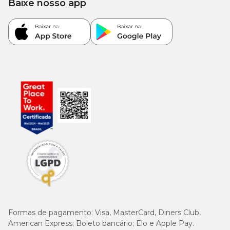
Baixe nosso app
4 - 5
65 - 75 g
75 - 90 g
90 - 105 g
kg
5 - 6
75 - 90 g
90 - 100 g
105 - 120 g
kg
6 - 7
90 - 100 g
100 - 115 g
120 - 135 g
kg
7 - 8
100 - 110 g
115 - 125 g
135 - 150 g
kg
8 - 9
110 - 120 g
125 - 135 g
150 - 160 g
kg
9 - 10
120 - 130 g
135 - 150 g
160 - 175 g
kg
Formas de pagamento:
Visa, MasterCard, Diners Club,
American Express; Boleto bancário; Elo e Apple Pay.