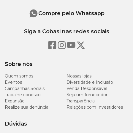
Pantotenato de Cálcio, Ácido Fólico, Ácido Nicotínico, Biotina,
Cloreto de Colina; Minerais: Sulfato de Zinco, Sulfato de Ferro,
Sulfato de Manganês, Iodato de Cálcio; Minerais Quelatados:
Compre pelo Whatsapp
Proteinato de Manganês, Levedura Enriquecida com Selênio,
Proteinato de Zinco, Proteinato de Cobre).
Siga a Cobasi nas redes sociais
Níveis de Garantia
Proteína Bruta (mín.)
320g/kg
32%
Sobre nós
Matéria Fibrosa (máx.)
25g/kg
2,5%
Quem somos
Nossas lojas
Eventos
Diversidade e Inclusão
Matéria Mineral (máx.)
80g/kg
8,0%
Campanhas Sociais
Venda Responsável
Trabalhe conosco
Seja um fornecedor
Extrato Etéreo (mín.)
200g/kg
20%
Expansão
Transparência
Realize sua denúncia
Relações com Investidores
Cálcio (máx.)
14g/kg
1,4%
Dúvidas
Cálcio (mín.)
10g/kg
1,0%